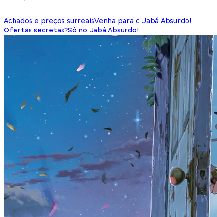
Achados e preços surreais
Venha para o Jabá Absurdo!
Ofertas secretas?
Só no Jabá Absurdo!