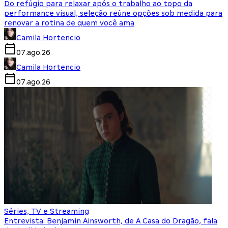
Do refúgio para relaxar após o trabalho ao topo da
performance visual, seleção reúne opções sob medida para
renovar a rotina de quem você ama
Camila Hortencio
07.ago.26
Camila Hortencio
07.ago.26
Séries, TV e Streaming
Entrevista: Benjamin Ainsworth, de A Casa do Dragão, fala