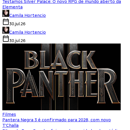
Testamos Silver Palace: O novo RPG de mundo aberto da
Elementa
Camila Hortencio
30.jul.26
Camila Hortencio
30.jul.26
Filmes
Pantera Negra 3 é confirmado para 2028, com novo
T'Challa