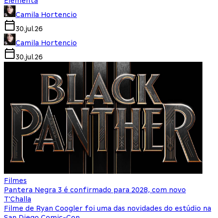
Elementa
Camila Hortencio
30.jul.26
Camila Hortencio
30.jul.26
Filmes
Pantera Negra 3 é confirmado para 2028, com novo
T'Challa
Filme de Ryan Coogler foi uma das novidades do estúdio na
San Diego Comic-Con