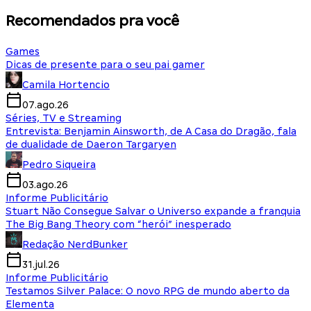
Recomendados pra você
Games
Dicas de presente para o seu pai gamer
Camila Hortencio
07.ago.26
Séries, TV e Streaming
Entrevista: Benjamin Ainsworth, de A Casa do Dragão, fala
de dualidade de Daeron Targaryen
Pedro Siqueira
03.ago.26
Informe Publicitário
Stuart Não Consegue Salvar o Universo expande a franquia
The Big Bang Theory com “herói” inesperado
Redação NerdBunker
31.jul.26
Informe Publicitário
Testamos Silver Palace: O novo RPG de mundo aberto da
Elementa