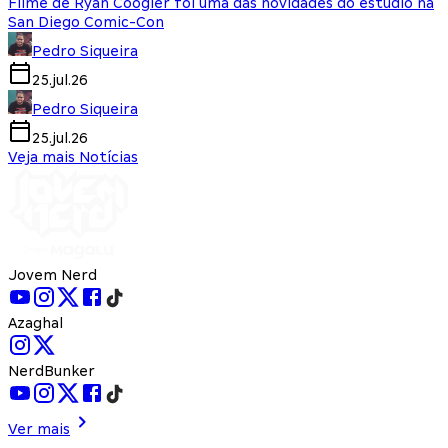
Filme de Ryan Coogler foi uma das novidades do estúdio na
San Diego Comic-Con
Pedro Siqueira
25.jul.26
Pedro Siqueira
25.jul.26
Veja mais Notícias
Jovem Nerd
Azaghal
NerdBunker
Ver mais