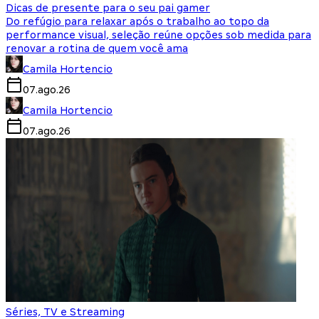
Dicas de presente para o seu pai gamer
Do refúgio para relaxar após o trabalho ao topo da
performance visual, seleção reúne opções sob medida para
renovar a rotina de quem você ama
Camila Hortencio
07.ago.26
Camila Hortencio
07.ago.26
Séries, TV e Streaming