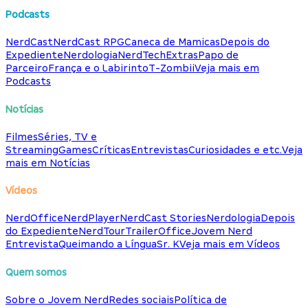
Podcasts
NerdCast
NerdCast RPG
Caneca de Mamicas
Depois do
Expediente
Nerdologia
NerdTech
Extras
Papo de
Parceiro
França e o Labirinto
T-Zombii
Veja mais em
Podcasts
Notícias
Filmes
Séries, TV e
Streaming
Games
Críticas
Entrevistas
Curiosidades e etc.
Veja
mais em Notícias
Vídeos
NerdOffice
NerdPlayer
NerdCast Stories
Nerdologia
Depois
do Expediente
NerdTour
TrailerOffice
Jovem Nerd
Entrevista
Queimando a Língua
Sr. K
Veja mais em Vídeos
Quem somos
Sobre o Jovem Nerd
Redes sociais
Política de