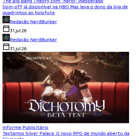
The Big Bang Theory com “herói” inesperado
Spin-off já disponível na HBO Max leva o dono da loja de
quadrinhos ao holofote
Redação NerdBunker
31.jul.26
Redação NerdBunker
31.jul.26
Informe Publicitário
Testamos Silver Palace: O novo RPG de mundo aberto da