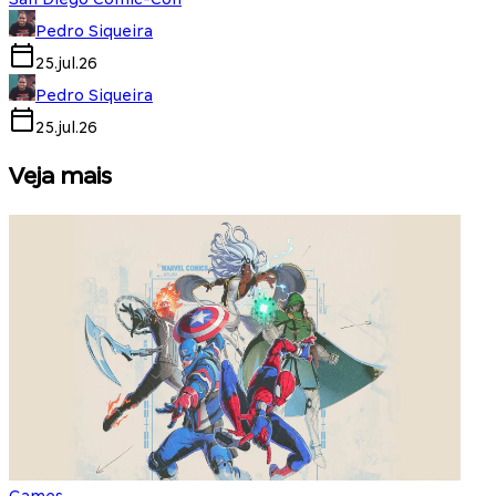
Pedro Siqueira
25.jul.26
Pedro Siqueira
25.jul.26
Veja mais
Games
S