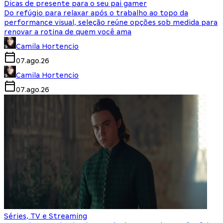
Dicas de presente para o seu pai gamer
Do refúgio para relaxar após o trabalho ao topo da
performance visual, seleção reúne opções sob medida para
renovar a rotina de quem você ama
Camila Hortencio
07.ago.26
Camila Hortencio
07.ago.26
Séries, TV e Streaming