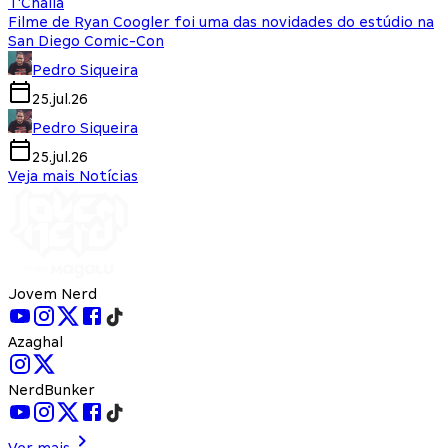
T'Challa
Filme de Ryan Coogler foi uma das novidades do estúdio na
San Diego Comic-Con
Pedro Siqueira
25.jul.26
Pedro Siqueira
25.jul.26
Veja mais Notícias
Jovem Nerd
Azaghal
NerdBunker
Ver mais