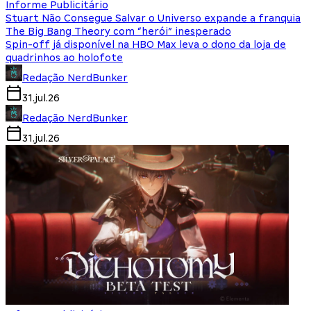
Informe Publicitário
Stuart Não Consegue Salvar o Universo expande a franquia
The Big Bang Theory com “herói” inesperado
Spin-off já disponível na HBO Max leva o dono da loja de
quadrinhos ao holofote
Redação NerdBunker
31.jul.26
Redação NerdBunker
31.jul.26