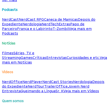
Podcasts
NerdCast
NerdCast RPG
Caneca de Mamicas
Depois do
Expediente
Nerdologia
NerdTech
Extras
Papo de
Parceiro
França e o Labirinto
T-Zombii
Veja mais em
Podcasts
Notícias
Filmes
Séries, TV e
Streaming
Games
Críticas
Entrevistas
Curiosidades e etc.
Veja
mais em Notícias
Vídeos
NerdOffice
NerdPlayer
NerdCast Stories
Nerdologia
Depois
do Expediente
NerdTour
TrailerOffice
Jovem Nerd
Entrevista
Queimando a Língua
Sr. K
Veja mais em Vídeos
Quem somos