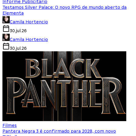
Informe Publicitário
Testamos Silver Palace: O novo RPG de mundo aberto da
Elementa
Camila Hortencio
30.jul.26
Camila Hortencio
30.jul.26
Filmes
Pantera Negra 3 é confirmado para 2028, com novo