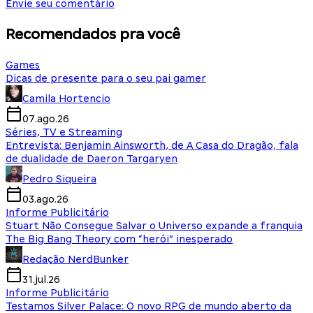
Envie seu comentário
Recomendados pra você
Games
Dicas de presente para o seu pai gamer
Camila Hortencio
07.ago.26
Séries, TV e Streaming
Entrevista: Benjamin Ainsworth, de A Casa do Dragão, fala
de dualidade de Daeron Targaryen
Pedro Siqueira
03.ago.26
Informe Publicitário
Stuart Não Consegue Salvar o Universo expande a franquia
The Big Bang Theory com “herói” inesperado
Redação NerdBunker
31.jul.26
Informe Publicitário
Testamos Silver Palace: O novo RPG de mundo aberto da