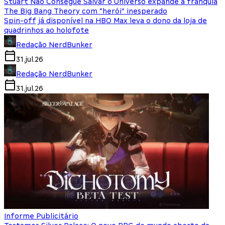
Stuart Não Consegue Salvar o Universo expande a franquia
The Big Bang Theory com “herói” inesperado
Spin-off já disponível na HBO Max leva o dono da loja de
quadrinhos ao holofote
Redação NerdBunker
31.jul.26
Redação NerdBunker
31.jul.26
Informe Publicitário