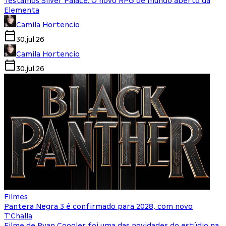
Testamos Silver Palace: O novo RPG de mundo aberto da
Elementa
Camila Hortencio
30.jul.26
Camila Hortencio
30.jul.26
Filmes
Pantera Negra 3 é confirmado para 2028, com novo
T'Challa
Filme de Ryan Coogler foi uma das novidades do estúdio na