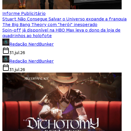
Informe Publicitário
Stuart Não Consegue Salvar o Universo expande a franquia
The Big Bang Theory com “herói” inesperado
Spin-off já disponível na HBO Max leva o dono da loja de
quadrinhos ao holofote
Redação NerdBunker
31.jul.26
Redação NerdBunker
31.jul.26