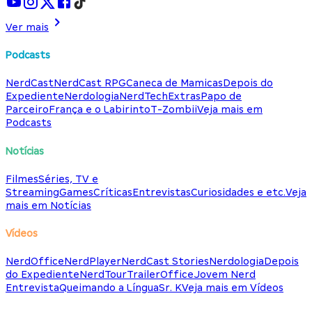
Ver mais
Podcasts
NerdCast
NerdCast RPG
Caneca de Mamicas
Depois do
Expediente
Nerdologia
NerdTech
Extras
Papo de
Parceiro
França e o Labirinto
T-Zombii
Veja mais em
Podcasts
Notícias
Filmes
Séries, TV e
Streaming
Games
Críticas
Entrevistas
Curiosidades e etc.
Veja
mais em Notícias
Vídeos
NerdOffice
NerdPlayer
NerdCast Stories
Nerdologia
Depois
do Expediente
NerdTour
TrailerOffice
Jovem Nerd
Entrevista
Queimando a Língua
Sr. K
Veja mais em Vídeos