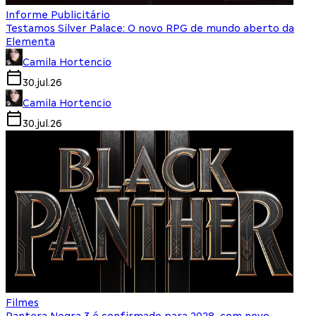
Informe Publicitário
Testamos Silver Palace: O novo RPG de mundo aberto da
Elementa
Camila Hortencio
30.jul.26
Camila Hortencio
30.jul.26
Filmes