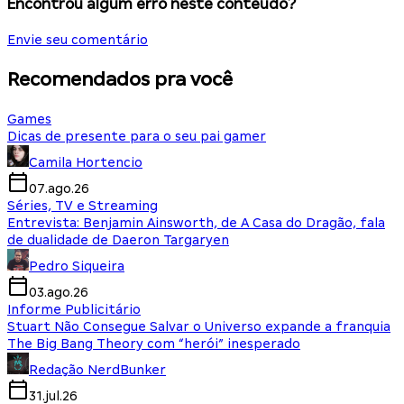
Encontrou algum erro neste conteúdo?
Envie seu comentário
Recomendados pra você
Games
Dicas de presente para o seu pai gamer
Camila Hortencio
07.ago.26
Séries, TV e Streaming
Entrevista: Benjamin Ainsworth, de A Casa do Dragão, fala
de dualidade de Daeron Targaryen
Pedro Siqueira
03.ago.26
Informe Publicitário
Stuart Não Consegue Salvar o Universo expande a franquia
The Big Bang Theory com “herói” inesperado
Redação NerdBunker
31.jul.26