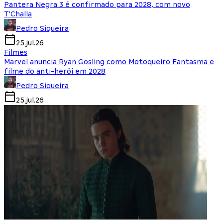
Pantera Negra 3 é confirmado para 2028, com novo
T'Challa
Pedro Siqueira
25.jul.26
Filmes
Marvel anuncia Ryan Gosling como Motoqueiro Fantasma e
filme do anti-herói em 2028
Pedro Siqueira
25.jul.26