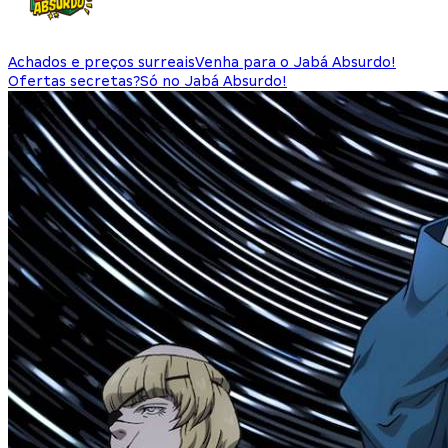
Achados e preços surreais
Venha para o Jabá Absurdo!
Ofertas secretas?
Só no Jabá Absurdo!