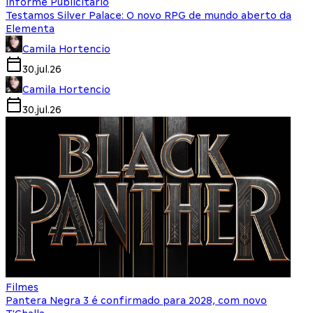
Informe Publicitário
Testamos Silver Palace: O novo RPG de mundo aberto da
Elementa
Camila Hortencio
30.jul.26
Camila Hortencio
30.jul.26
Filmes
Pantera Negra 3 é confirmado para 2028, com novo