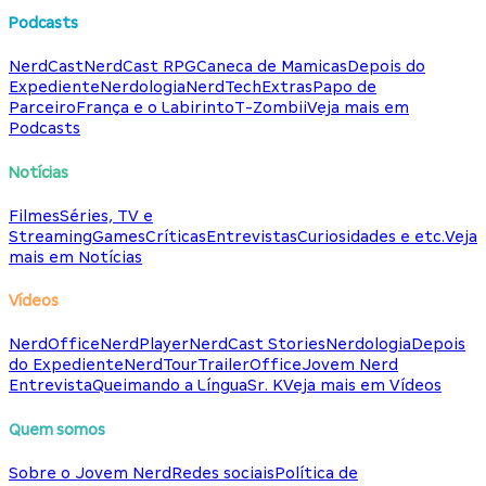
Podcasts
NerdCast
NerdCast RPG
Caneca de Mamicas
Depois do
Expediente
Nerdologia
NerdTech
Extras
Papo de
Parceiro
França e o Labirinto
T-Zombii
Veja mais em
Podcasts
Notícias
Filmes
Séries, TV e
Streaming
Games
Críticas
Entrevistas
Curiosidades e etc.
Veja
mais em Notícias
Vídeos
NerdOffice
NerdPlayer
NerdCast Stories
Nerdologia
Depois
do Expediente
NerdTour
TrailerOffice
Jovem Nerd
Entrevista
Queimando a Língua
Sr. K
Veja mais em Vídeos
Quem somos
Sobre o Jovem Nerd
Redes sociais
Política de