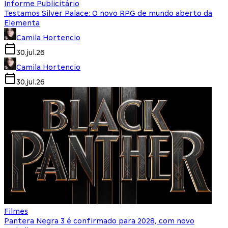
Informe Publicitário
Testamos Silver Palace: O novo RPG de mundo aberto da
Elementa
Camila Hortencio
30.jul.26
Camila Hortencio
30.jul.26
Filmes
Pantera Negra 3 é confirmado para 2028, com novo