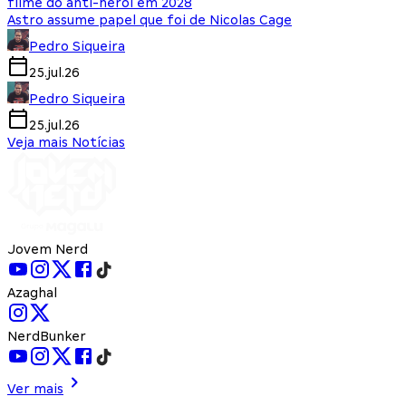
filme do anti-herói em 2028
Astro assume papel que foi de Nicolas Cage
Pedro Siqueira
25.jul.26
Pedro Siqueira
25.jul.26
Veja mais Notícias
Jovem Nerd
Azaghal
NerdBunker
Ver mais