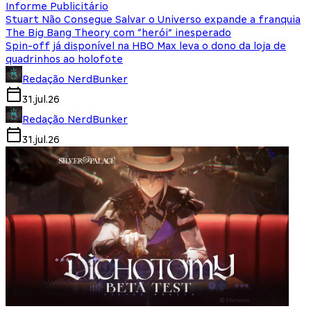
Informe Publicitário
Stuart Não Consegue Salvar o Universo expande a franquia
The Big Bang Theory com “herói” inesperado
Spin-off já disponível na HBO Max leva o dono da loja de
quadrinhos ao holofote
Redação NerdBunker
31.jul.26
Redação NerdBunker
31.jul.26