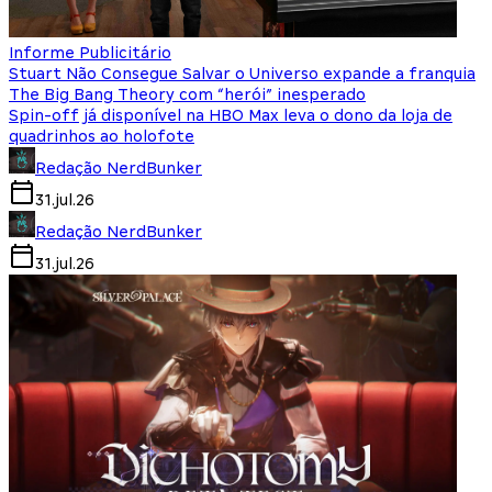
Informe Publicitário
Stuart Não Consegue Salvar o Universo expande a franquia
The Big Bang Theory com “herói” inesperado
Spin-off já disponível na HBO Max leva o dono da loja de
quadrinhos ao holofote
Redação NerdBunker
31.jul.26
Redação NerdBunker
31.jul.26