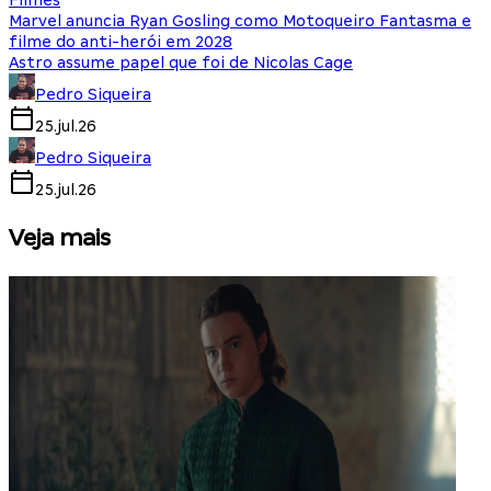
Filmes
Marvel anuncia Ryan Gosling como Motoqueiro Fantasma e
filme do anti-herói em 2028
Astro assume papel que foi de Nicolas Cage
Pedro Siqueira
25.jul.26
Pedro Siqueira
25.jul.26
Veja mais