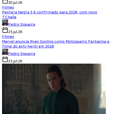
30.jul.26
Filmes
Pantera Negra 3 é confirmado para 2028, com novo
T'Challa
Pedro Siqueira
25.jul.26
Filmes
Marvel anuncia Ryan Gosling como Motoqueiro Fantasma e
filme do anti-herói em 2028
Pedro Siqueira
25.jul.26