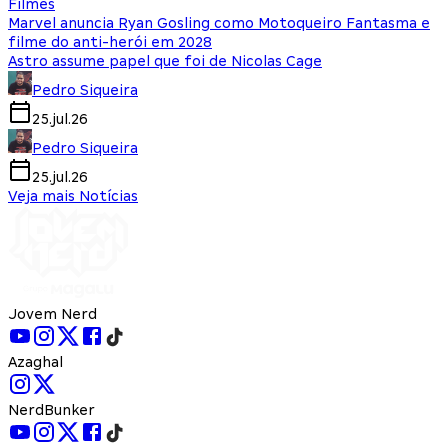
Filmes
Marvel anuncia Ryan Gosling como Motoqueiro Fantasma e
filme do anti-herói em 2028
Astro assume papel que foi de Nicolas Cage
Pedro Siqueira
25.jul.26
Pedro Siqueira
25.jul.26
Veja mais Notícias
Jovem Nerd
Azaghal
NerdBunker