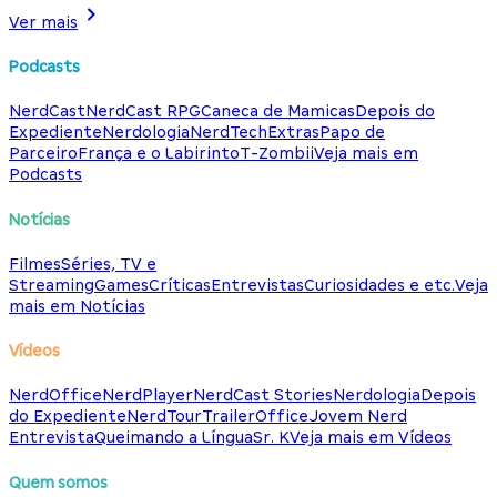
Ver mais
Podcasts
NerdCast
NerdCast RPG
Caneca de Mamicas
Depois do
Expediente
Nerdologia
NerdTech
Extras
Papo de
Parceiro
França e o Labirinto
T-Zombii
Veja mais em
Podcasts
Notícias
Filmes
Séries, TV e
Streaming
Games
Críticas
Entrevistas
Curiosidades e etc.
Veja
mais em Notícias
Vídeos
NerdOffice
NerdPlayer
NerdCast Stories
Nerdologia
Depois
do Expediente
NerdTour
TrailerOffice
Jovem Nerd
Entrevista
Queimando a Língua
Sr. K
Veja mais em Vídeos
Quem somos