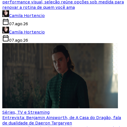
performance visual, seleção reúne opções sob medida para
renovar a rotina de quem você ama
Camila Hortencio
07.ago.26
Camila Hortencio
07.ago.26
Séries, TV e Streaming
Entrevista: Benjamin Ainsworth, de A Casa do Dragão, fala
de dualidade de Daeron Targaryen