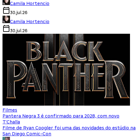
Camila Hortencio
30.jul.26
Camila Hortencio
30.jul.26
Filmes
Pantera Negra 3 é confirmado para 2028, com novo
T'Challa
Filme de Ryan Coogler foi uma das novidades do estúdio na
San Diego Comic-Con