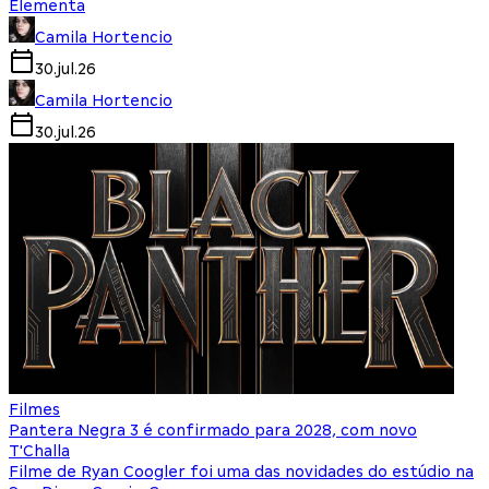
Elementa
Camila Hortencio
30.jul.26
Camila Hortencio
30.jul.26
Filmes
Pantera Negra 3 é confirmado para 2028, com novo
T'Challa
Filme de Ryan Coogler foi uma das novidades do estúdio na