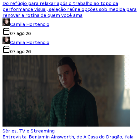
Do refúgio para relaxar após o trabalho ao topo da
performance visual, seleção reúne opções sob medida para
renovar a rotina de quem você ama
Camila Hortencio
07.ago.26
Camila Hortencio
07.ago.26
Séries, TV e Streaming
Entrevista: Benjamin Ainsworth, de A Casa do Dragão, fala