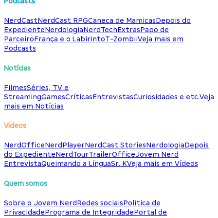
Podcasts
NerdCast
NerdCast RPG
Caneca de Mamicas
Depois do
Expediente
Nerdologia
NerdTech
Extras
Papo de
Parceiro
França e o Labirinto
T-Zombii
Veja mais em
Podcasts
Notícias
Filmes
Séries, TV e
Streaming
Games
Críticas
Entrevistas
Curiosidades e etc.
Veja
mais em Notícias
Vídeos
NerdOffice
NerdPlayer
NerdCast Stories
Nerdologia
Depois
do Expediente
NerdTour
TrailerOffice
Jovem Nerd
Entrevista
Queimando a Língua
Sr. K
Veja mais em Vídeos
Quem somos
Sobre o Jovem Nerd
Redes sociais
Política de
Privacidade
Programa de Integridade
Portal de