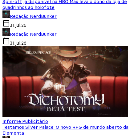
Spin-off já disponível na HBO Max leva o dono da loja de
quadrinhos ao holofote
Redação NerdBunker
31.jul.26
Redação NerdBunker
31.jul.26
Informe Publicitário
Testamos Silver Palace: O novo RPG de mundo aberto da
Elementa