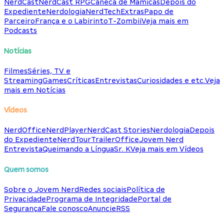
NerdCast
NerdCast RPG
Caneca de Mamicas
Depois do
Expediente
Nerdologia
NerdTech
Extras
Papo de
Parceiro
França e o Labirinto
T-Zombii
Veja mais em
Podcasts
Notícias
Filmes
Séries, TV e
Streaming
Games
Críticas
Entrevistas
Curiosidades e etc.
Veja
mais em Notícias
Vídeos
NerdOffice
NerdPlayer
NerdCast Stories
Nerdologia
Depois
do Expediente
NerdTour
TrailerOffice
Jovem Nerd
Entrevista
Queimando a Língua
Sr. K
Veja mais em Vídeos
Quem somos
Sobre o Jovem Nerd
Redes sociais
Política de
Privacidade
Programa de Integridade
Portal de
Segurança
Fale conosco
Anuncie
RSS