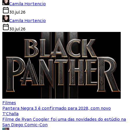
Camila Hortencio
30.jul.26
Camila Hortencio
30.jul.26
Filmes
Pantera Negra 3 é confirmado para 2028, com novo
T'Challa
Filme de Ryan Coogler foi uma das novidades do estúdio na
San Diego Comic-Con