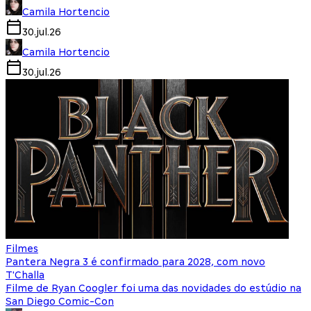
Camila Hortencio
30.jul.26
Camila Hortencio
30.jul.26
Filmes
Pantera Negra 3 é confirmado para 2028, com novo
T'Challa
Filme de Ryan Coogler foi uma das novidades do estúdio na
San Diego Comic-Con