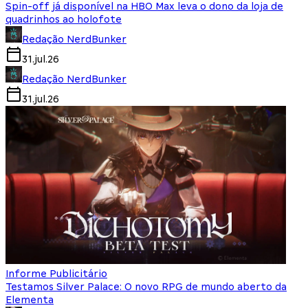
Spin-off já disponível na HBO Max leva o dono da loja de
quadrinhos ao holofote
Redação NerdBunker
31.jul.26
Redação NerdBunker
31.jul.26
Informe Publicitário
Testamos Silver Palace: O novo RPG de mundo aberto da
Elementa