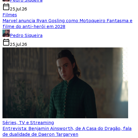
Pedro Siqueira
25.jul.26
Filmes
Marvel anuncia Ryan Gosling como Motoqueiro Fantasma e
filme do anti-herói em 2028
Pedro Siqueira
25.jul.26
Séries, TV e Streaming
Entrevista: Benjamin Ainsworth, de A Casa do Dragão, fala
de dualidade de Daeron Targaryen