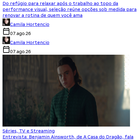
Do refúgio para relaxar após o trabalho ao topo da
performance visual, seleção reúne opções sob medida para
renovar a rotina de quem você ama
Camila Hortencio
07.ago.26
Camila Hortencio
07.ago.26
Séries, TV e Streaming
Entrevista: Benjamin Ainsworth, de A Casa do Dragão, fala