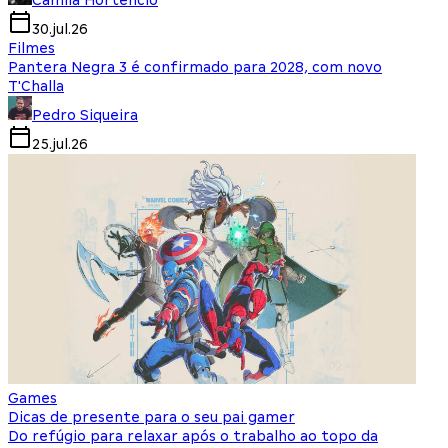
Camila Hortencio
30.jul.26
Filmes
Pantera Negra 3 é confirmado para 2028, com novo
T'Challa
Pedro Siqueira
25.jul.26
Games
Dicas de presente para o seu pai gamer
Do refúgio para relaxar após o trabalho ao topo da