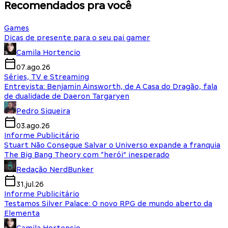
Recomendados pra você
Games
Dicas de presente para o seu pai gamer
Camila Hortencio
07.ago.26
Séries, TV e Streaming
Entrevista: Benjamin Ainsworth, de A Casa do Dragão, fala
de dualidade de Daeron Targaryen
Pedro Siqueira
03.ago.26
Informe Publicitário
Stuart Não Consegue Salvar o Universo expande a franquia
The Big Bang Theory com “herói” inesperado
Redação NerdBunker
31.jul.26
Informe Publicitário
Testamos Silver Palace: O novo RPG de mundo aberto da
Elementa