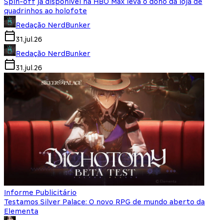
Spin-off já disponível na HBO Max leva o dono da loja de
quadrinhos ao holofote
Redação NerdBunker
31.jul.26
Redação NerdBunker
31.jul.26
Informe Publicitário
Testamos Silver Palace: O novo RPG de mundo aberto da
Elementa