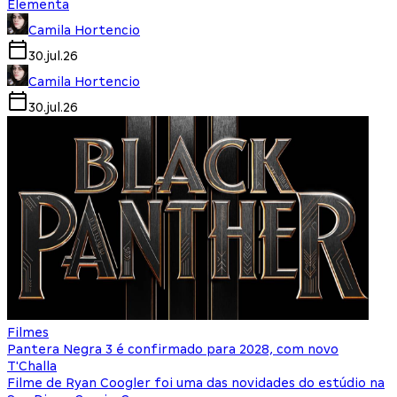
Elementa
Camila Hortencio
30.jul.26
Camila Hortencio
30.jul.26
Filmes
Pantera Negra 3 é confirmado para 2028, com novo
T'Challa
Filme de Ryan Coogler foi uma das novidades do estúdio na