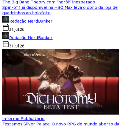
The Big Bang Theory com “herói” inesperado
Spin-off já disponível na HBO Max leva o dono da loja de
quadrinhos ao holofote
Redação NerdBunker
31.jul.26
Redação NerdBunker
31.jul.26
Informe Publicitário
Testamos Silver Palace: O novo RPG de mundo aberto da