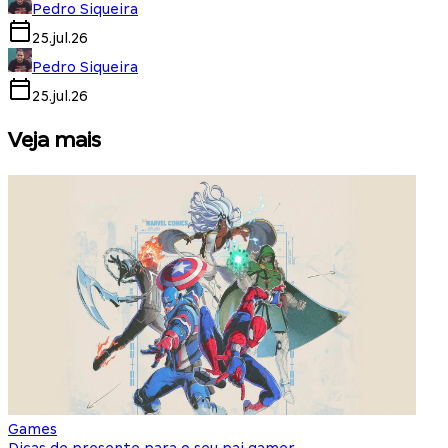
Pedro Siqueira
25.jul.26
Pedro Siqueira
25.jul.26
Veja mais
Games
S
Dicas de presente para o seu pai gamer
E