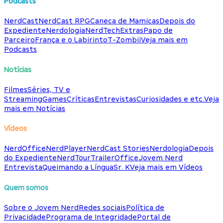
Podcasts
NerdCast
NerdCast RPG
Caneca de Mamicas
Depois do
Expediente
Nerdologia
NerdTech
Extras
Papo de
Parceiro
França e o Labirinto
T-Zombii
Veja mais em
Podcasts
Notícias
Filmes
Séries, TV e
Streaming
Games
Críticas
Entrevistas
Curiosidades e etc.
Veja
mais em Notícias
Vídeos
NerdOffice
NerdPlayer
NerdCast Stories
Nerdologia
Depois
do Expediente
NerdTour
TrailerOffice
Jovem Nerd
Entrevista
Queimando a Língua
Sr. K
Veja mais em Vídeos
Quem somos
Sobre o Jovem Nerd
Redes sociais
Política de
Privacidade
Programa de Integridade
Portal de