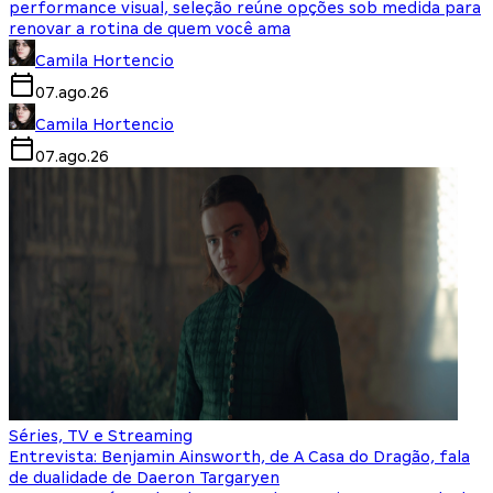
performance visual, seleção reúne opções sob medida para
renovar a rotina de quem você ama
Camila Hortencio
07.ago.26
Camila Hortencio
07.ago.26
Séries, TV e Streaming
Entrevista: Benjamin Ainsworth, de A Casa do Dragão, fala
de dualidade de Daeron Targaryen