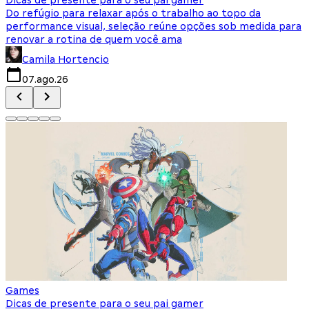
Do refúgio para relaxar após o trabalho ao topo da
d
performance visual, seleção reúne opções sob medida para
J
renovar a rotina de quem você ama
s
Camila Hortencio
07.ago.26
Games
Dicas de presente para o seu pai gamer