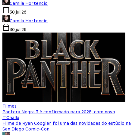
Camila Hortencio
30.jul.26
Camila Hortencio
30.jul.26
Filmes
Pantera Negra 3 é confirmado para 2028, com novo
T'Challa
Filme de Ryan Coogler foi uma das novidades do estúdio na
San Diego Comic-Con