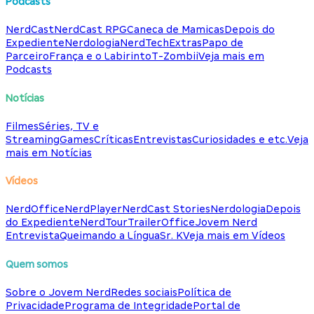
Podcasts
NerdCast
NerdCast RPG
Caneca de Mamicas
Depois do
Expediente
Nerdologia
NerdTech
Extras
Papo de
Parceiro
França e o Labirinto
T-Zombii
Veja mais em
Podcasts
Notícias
Filmes
Séries, TV e
Streaming
Games
Críticas
Entrevistas
Curiosidades e etc.
Veja
mais em Notícias
Vídeos
NerdOffice
NerdPlayer
NerdCast Stories
Nerdologia
Depois
do Expediente
NerdTour
TrailerOffice
Jovem Nerd
Entrevista
Queimando a Língua
Sr. K
Veja mais em Vídeos
Quem somos
Sobre o Jovem Nerd
Redes sociais
Política de
Privacidade
Programa de Integridade
Portal de