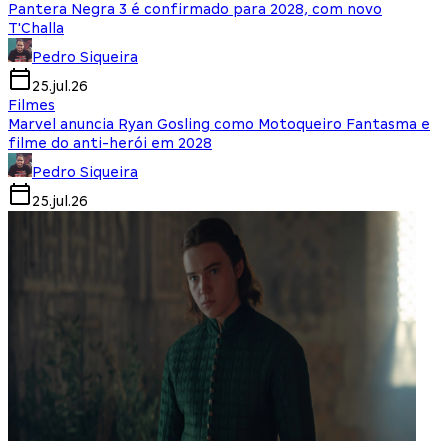
Pantera Negra 3 é confirmado para 2028, com novo
T'Challa
Pedro Siqueira
25.jul.26
Filmes
Marvel anuncia Ryan Gosling como Motoqueiro Fantasma e
filme do anti-herói em 2028
Pedro Siqueira
25.jul.26