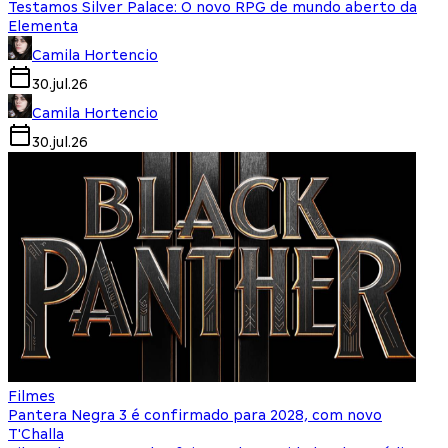
Testamos Silver Palace: O novo RPG de mundo aberto da
Elementa
Camila Hortencio
30.jul.26
Camila Hortencio
30.jul.26
Filmes
Pantera Negra 3 é confirmado para 2028, com novo
T'Challa