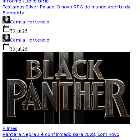
Informe Publicitário
Testamos Silver Palace: O novo RPG de mundo aberto da
Elementa
Camila Hortencio
30.jul.26
Camila Hortencio
30.jul.26
Filmes
Pantera Negra 3 é confirmado para 2028, com novo