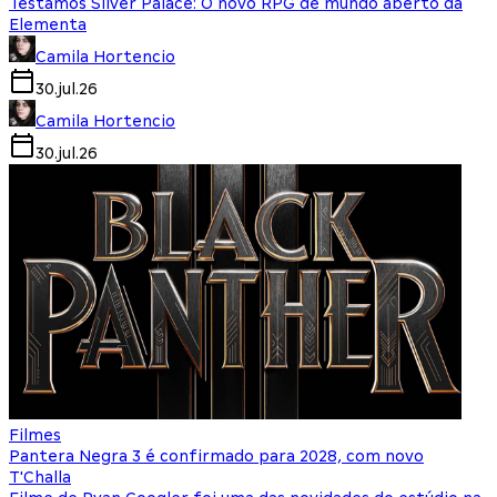
Testamos Silver Palace: O novo RPG de mundo aberto da
Elementa
Camila Hortencio
30.jul.26
Camila Hortencio
30.jul.26
Filmes
Pantera Negra 3 é confirmado para 2028, com novo
T'Challa