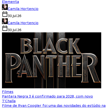
Elementa
Camila Hortencio
30.jul.26
Camila Hortencio
30.jul.26
Filmes
Pantera Negra 3 é confirmado para 2028, com novo
T'Challa
Filme de Ryan Coogler foi uma das novidades do estúdio na