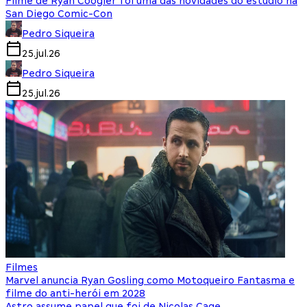
Filme de Ryan Coogler foi uma das novidades do estúdio na
San Diego Comic-Con
Pedro Siqueira
25.jul.26
Pedro Siqueira
25.jul.26
Filmes
Marvel anuncia Ryan Gosling como Motoqueiro Fantasma e
filme do anti-herói em 2028
Astro assume papel que foi de Nicolas Cage