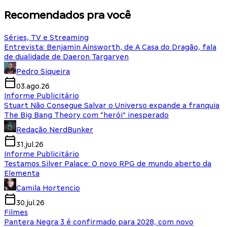
Recomendados pra você
Séries, TV e Streaming
Entrevista: Benjamin Ainsworth, de A Casa do Dragão, fala
de dualidade de Daeron Targaryen
Pedro Siqueira
03.ago.26
Informe Publicitário
Stuart Não Consegue Salvar o Universo expande a franquia
The Big Bang Theory com “herói” inesperado
Redação NerdBunker
31.jul.26
Informe Publicitário
Testamos Silver Palace: O novo RPG de mundo aberto da
Elementa
Camila Hortencio
30.jul.26
Filmes
Pantera Negra 3 é confirmado para 2028, com novo