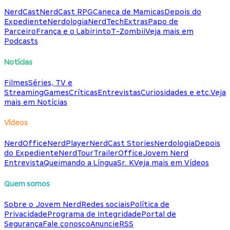
NerdCast
NerdCast RPG
Caneca de Mamicas
Depois do
Expediente
Nerdologia
NerdTech
Extras
Papo de
Parceiro
França e o Labirinto
T-Zombii
Veja mais em
Podcasts
Notícias
Filmes
Séries, TV e
Streaming
Games
Críticas
Entrevistas
Curiosidades e etc.
Veja
mais em Notícias
Vídeos
NerdOffice
NerdPlayer
NerdCast Stories
Nerdologia
Depois
do Expediente
NerdTour
TrailerOffice
Jovem Nerd
Entrevista
Queimando a Língua
Sr. K
Veja mais em Vídeos
Quem somos
Sobre o Jovem Nerd
Redes sociais
Política de
Privacidade
Programa de Integridade
Portal de
Segurança
Fale conosco
Anuncie
RSS