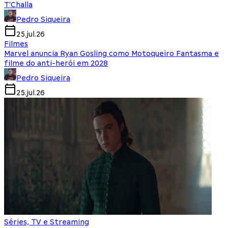
T'Challa
Pedro Siqueira
25.jul.26
Filmes
Marvel anuncia Ryan Gosling como Motoqueiro Fantasma e
filme do anti-herói em 2028
Pedro Siqueira
25.jul.26
Séries, TV e Streaming