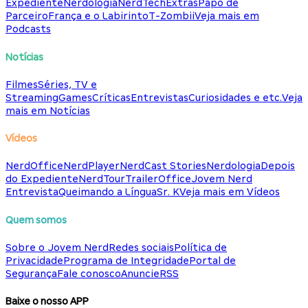
Expediente
Nerdologia
NerdTech
Extras
Papo de
Parceiro
França e o Labirinto
T-Zombii
Veja mais em
Podcasts
Notícias
Filmes
Séries, TV e
Streaming
Games
Críticas
Entrevistas
Curiosidades e etc.
Veja
mais em Notícias
Vídeos
NerdOffice
NerdPlayer
NerdCast Stories
Nerdologia
Depois
do Expediente
NerdTour
TrailerOffice
Jovem Nerd
Entrevista
Queimando a Língua
Sr. K
Veja mais em Vídeos
Quem somos
Sobre o Jovem Nerd
Redes sociais
Política de
Privacidade
Programa de Integridade
Portal de
Segurança
Fale conosco
Anuncie
RSS
Baixe o nosso APP