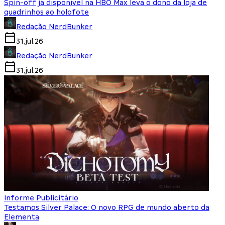
Spin-off já disponível na HBO Max leva o dono da loja de
quadrinhos ao holofote
Redação NerdBunker
31.jul.26
Redação NerdBunker
31.jul.26
Informe Publicitário
Testamos Silver Palace: O novo RPG de mundo aberto da
Elementa