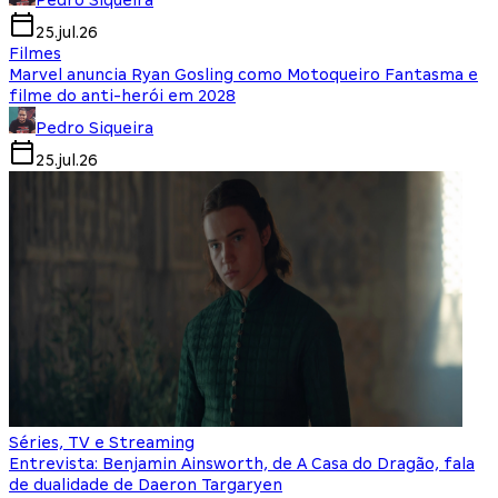
Pedro Siqueira
25.jul.26
Filmes
Marvel anuncia Ryan Gosling como Motoqueiro Fantasma e
filme do anti-herói em 2028
Pedro Siqueira
25.jul.26
Séries, TV e Streaming
Entrevista: Benjamin Ainsworth, de A Casa do Dragão, fala
de dualidade de Daeron Targaryen