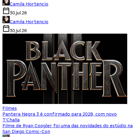
Camila Hortencio
30.jul.26
Camila Hortencio
30.jul.26
Filmes
Pantera Negra 3 é confirmado para 2028, com novo
T'Challa
Filme de Ryan Coogler foi uma das novidades do estúdio na
San Diego Comic-Con