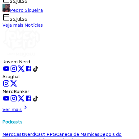
25.jul.26
Pedro Siqueira
25.jul.26
Veja mais Notícias
Jovem Nerd
Azaghal
NerdBunker
Ver mais
Podcasts
NerdCast
NerdCast RPG
Caneca de Mamicas
Depois do