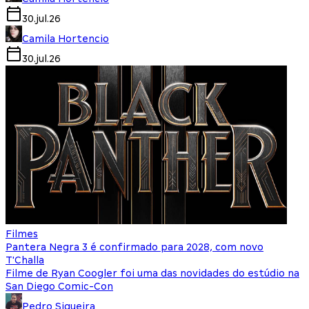
30.jul.26
Camila Hortencio
30.jul.26
Filmes
Pantera Negra 3 é confirmado para 2028, com novo
T'Challa
Filme de Ryan Coogler foi uma das novidades do estúdio na
San Diego Comic-Con
Pedro Siqueira