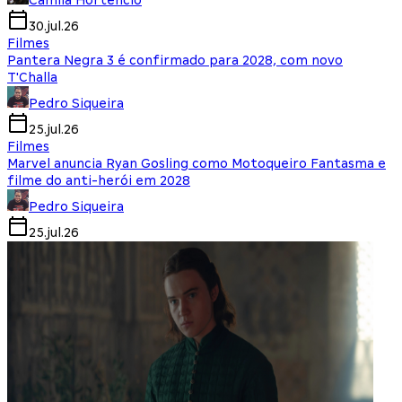
Camila Hortencio
30.jul.26
Filmes
Pantera Negra 3 é confirmado para 2028, com novo
T'Challa
Pedro Siqueira
25.jul.26
Filmes
Marvel anuncia Ryan Gosling como Motoqueiro Fantasma e
filme do anti-herói em 2028
Pedro Siqueira
25.jul.26