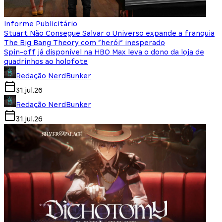
Informe Publicitário
Stuart Não Consegue Salvar o Universo expande a franquia
The Big Bang Theory com “herói” inesperado
Spin-off já disponível na HBO Max leva o dono da loja de
quadrinhos ao holofote
Redação NerdBunker
31.jul.26
Redação NerdBunker
31.jul.26