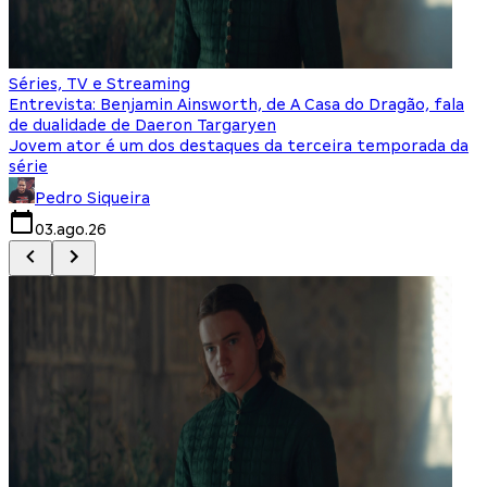
Séries, TV e Streaming
I
Entrevista: Benjamin Ainsworth, de A Casa do Dragão, fala
S
de dualidade de Daeron Targaryen
T
Jovem ator é um dos destaques da terceira temporada da
S
série
q
Pedro Siqueira
03.ago.26