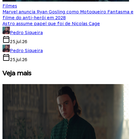
Filmes
Marvel anuncia Ryan Gosling como Motoqueiro Fantasma e
filme do anti-herói em 2028
Astro assume papel que foi de Nicolas Cage
Pedro Siqueira
25.jul.26
Pedro Siqueira
25.jul.26
Veja mais