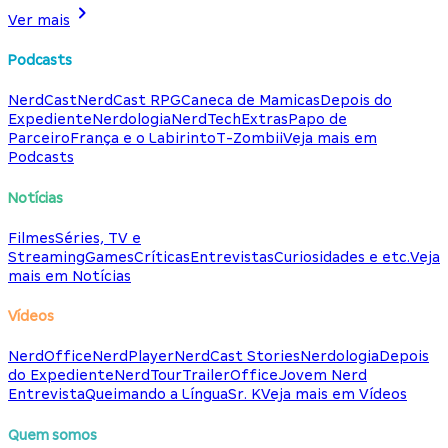
Ver mais
Podcasts
NerdCast
NerdCast RPG
Caneca de Mamicas
Depois do
Expediente
Nerdologia
NerdTech
Extras
Papo de
Parceiro
França e o Labirinto
T-Zombii
Veja mais em
Podcasts
Notícias
Filmes
Séries, TV e
Streaming
Games
Críticas
Entrevistas
Curiosidades e etc.
Veja
mais em Notícias
Vídeos
NerdOffice
NerdPlayer
NerdCast Stories
Nerdologia
Depois
do Expediente
NerdTour
TrailerOffice
Jovem Nerd
Entrevista
Queimando a Língua
Sr. K
Veja mais em Vídeos
Quem somos