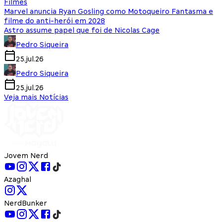
Filmes
Marvel anuncia Ryan Gosling como Motoqueiro Fantasma e
filme do anti-herói em 2028
Astro assume papel que foi de Nicolas Cage
Pedro Siqueira
25.jul.26
Pedro Siqueira
25.jul.26
Veja mais Notícias
Jovem Nerd
Azaghal
NerdBunker