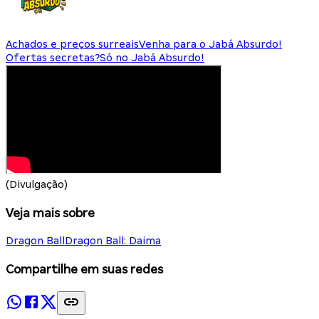
Achados e preços surreais
Venha para o Jabá Absurdo!
Ofertas secretas?
Só no Jabá Absurdo!
(Divulgação)
Veja mais sobre
Dragon Ball
Dragon Ball: Daima
Compartilhe em suas redes