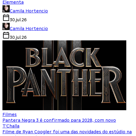
Elementa
Camila Hortencio
30.jul.26
Camila Hortencio
30.jul.26
Filmes
Pantera Negra 3 é confirmado para 2028, com novo
T'Challa
Filme de Ryan Coogler foi uma das novidades do estúdio na