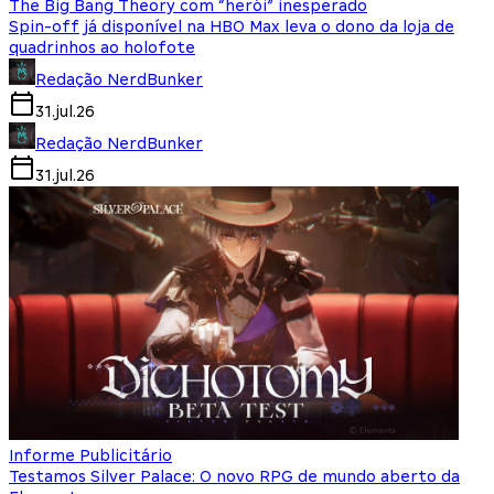
The Big Bang Theory com “herói” inesperado
Spin-off já disponível na HBO Max leva o dono da loja de
quadrinhos ao holofote
Redação NerdBunker
31.jul.26
Redação NerdBunker
31.jul.26
Informe Publicitário
Testamos Silver Palace: O novo RPG de mundo aberto da