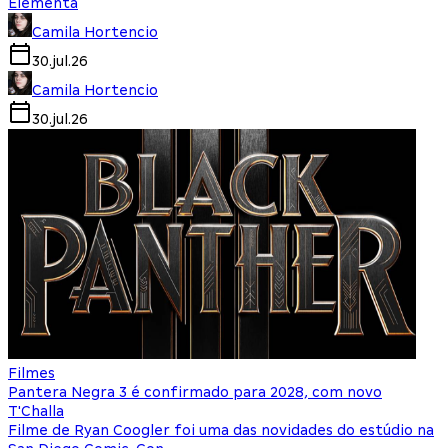
Elementa
Camila Hortencio
30.jul.26
Camila Hortencio
30.jul.26
Filmes
Pantera Negra 3 é confirmado para 2028, com novo
T'Challa
Filme de Ryan Coogler foi uma das novidades do estúdio na