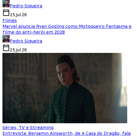
Pedro Siqueira
25.jul.26
Filmes
Marvel anuncia Ryan Gosling como Motoqueiro Fantasma e
filme do anti-herói em 2028
Pedro Siqueira
25.jul.26
Séries, TV e Streaming
Entrevista: Benjamin Ainsworth, de A Casa do Dragão, fala