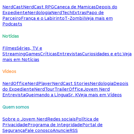
NerdCast
NerdCast RPG
Caneca de Mamicas
Depois do
Expediente
Nerdologia
NerdTech
Extras
Papo de
Parceiro
França e o Labirinto
T-Zombii
Veja mais em
Podcasts
Notícias
Filmes
Séries, TV e
Streaming
Games
Críticas
Entrevistas
Curiosidades e etc.
Veja
mais em Notícias
Vídeos
NerdOffice
NerdPlayer
NerdCast Stories
Nerdologia
Depois
do Expediente
NerdTour
TrailerOffice
Jovem Nerd
Entrevista
Queimando a Língua
Sr. K
Veja mais em Vídeos
Quem somos
Sobre o Jovem Nerd
Redes sociais
Política de
Privacidade
Programa de Integridade
Portal de
Segurança
Fale conosco
Anuncie
RSS