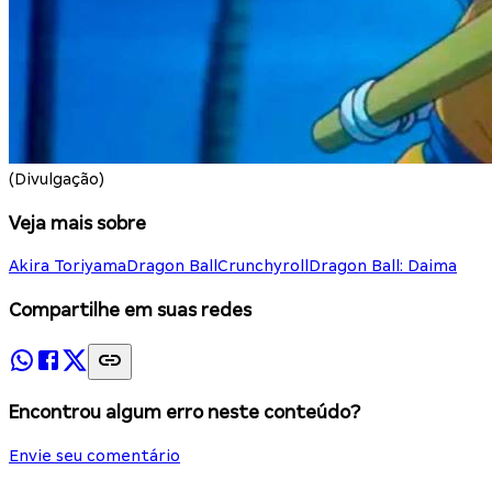
(Divulgação)
Veja mais sobre
Akira Toriyama
Dragon Ball
Crunchyroll
Dragon Ball: Daima
Compartilhe em suas redes
Encontrou algum erro neste conteúdo?
Envie seu comentário