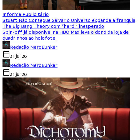
Informe Publicitário
Stuart Não Consegue Salvar o Universo expande a franquia
The Big Bang Theory com “herói” inesperado
Spin-off já disponível na HBO Max leva o dono da loja de
quadrinhos ao holofote
Redação NerdBunker
31.jul.26
Redação NerdBunker
31.jul.26