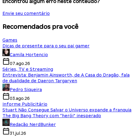
Encontrou algum erro neste conteúdo?
Envie seu comentário
Recomendados pra você
Games
Dicas de presente para o seu pai gamer
Camila Hortencio
07.ago.26
Séries, TV e Streaming
Entrevista: Benjamin Ainsworth, de A Casa do Dragão, fala
de dualidade de Daeron Targaryen
Pedro Siqueira
03.ago.26
Informe Publicitário
Stuart Não Consegue Salvar o Universo expande a franquia
The Big Bang Theory com “herói” inesperado
Redação NerdBunker
31.jul.26