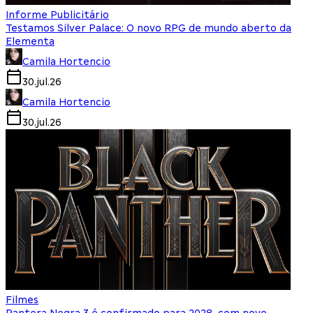
Informe Publicitário
Testamos Silver Palace: O novo RPG de mundo aberto da
Elementa
Camila Hortencio
30.jul.26
Camila Hortencio
30.jul.26
Filmes