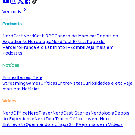
Ver mais
Podcasts
NerdCast
NerdCast RPG
Caneca de Mamicas
Depois do
Expediente
Nerdologia
NerdTech
Extras
Papo de
Parceiro
França e o Labirinto
T-Zombii
Veja mais em
Podcasts
Notícias
Filmes
Séries, TV e
Streaming
Games
Críticas
Entrevistas
Curiosidades e etc.
Veja
mais em Notícias
Vídeos
NerdOffice
NerdPlayer
NerdCast Stories
Nerdologia
Depois
do Expediente
NerdTour
TrailerOffice
Jovem Nerd
Entrevista
Queimando a Língua
Sr. K
Veja mais em Vídeos