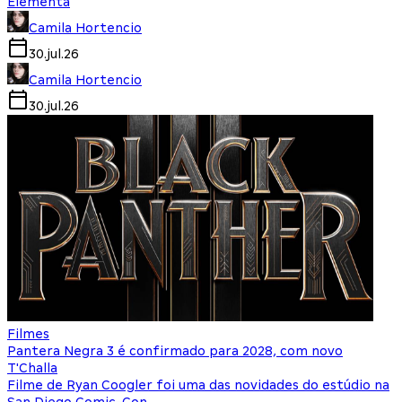
Elementa
Camila Hortencio
30.jul.26
Camila Hortencio
30.jul.26
Filmes
Pantera Negra 3 é confirmado para 2028, com novo
T'Challa
Filme de Ryan Coogler foi uma das novidades do estúdio na