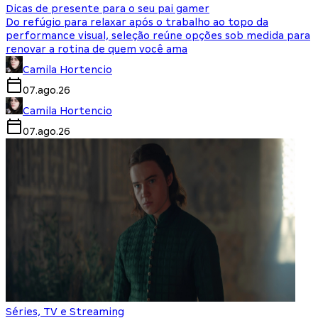
Dicas de presente para o seu pai gamer
Do refúgio para relaxar após o trabalho ao topo da
performance visual, seleção reúne opções sob medida para
renovar a rotina de quem você ama
Camila Hortencio
07.ago.26
Camila Hortencio
07.ago.26
Séries, TV e Streaming