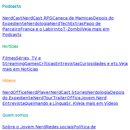
Podcasts
NerdCast
NerdCast RPG
Caneca de Mamicas
Depois do
Expediente
Nerdologia
NerdTech
Extras
Papo de
Parceiro
França e o Labirinto
T-Zombii
Veja mais em
Podcasts
Notícias
Filmes
Séries, TV e
Streaming
Games
Críticas
Entrevistas
Curiosidades e etc.
Veja
mais em Notícias
Vídeos
NerdOffice
NerdPlayer
NerdCast Stories
Nerdologia
Depois
do Expediente
NerdTour
TrailerOffice
Jovem Nerd
Entrevista
Queimando a Língua
Sr. K
Veja mais em Vídeos
Quem somos
Sobre o Jovem Nerd
Redes sociais
Política de