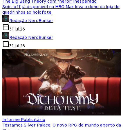
The Big Bang Theory com “herói” inesperado
Spin-off já disponível na HBO Max leva o dono da loja de
quadrinhos ao holofote
Redação NerdBunker
31.jul.26
Redação NerdBunker
31.jul.26
Informe Publicitário
Testamos Silver Palace: O novo RPG de mundo aberto da