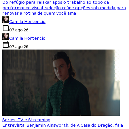
Do refúgio para relaxar após o trabalho ao topo da
performance visual, seleção reúne opções sob medida para
renovar a rotina de quem você ama
Camila Hortencio
07.ago.26
Camila Hortencio
07.ago.26
Séries, TV e Streaming
Entrevista: Benjamin Ainsworth, de A Casa do Dragão, fala