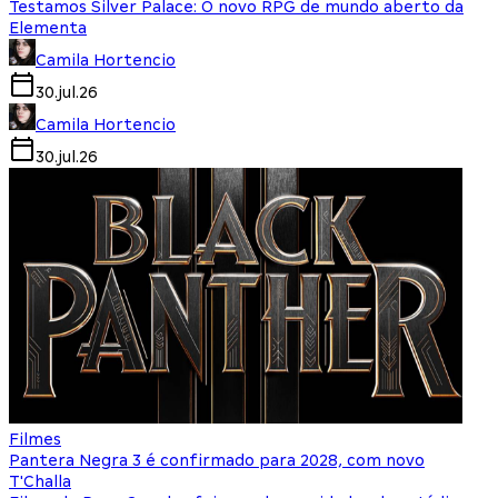
Testamos Silver Palace: O novo RPG de mundo aberto da
Elementa
Camila Hortencio
30.jul.26
Camila Hortencio
30.jul.26
Filmes
Pantera Negra 3 é confirmado para 2028, com novo
T'Challa