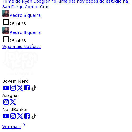
Filme de Ryan Coogler foi uma das novidades do estúdio na
San Diego Comic-Con
Pedro Siqueira
25.jul.26
Pedro Siqueira
25.jul.26
Veja mais Notícias
Jovem Nerd
Azaghal
NerdBunker
Ver mais