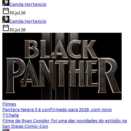
Camila Hortencio
30.jul.26
Camila Hortencio
30.jul.26
Filmes
Pantera Negra 3 é confirmado para 2028, com novo
T'Challa
Filme de Ryan Coogler foi uma das novidades do estúdio na
San Diego Comic-Con