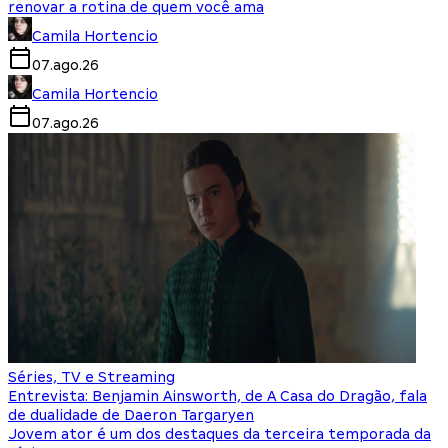
renovar a rotina de quem você ama
Camila Hortencio
07.ago.26
Camila Hortencio
07.ago.26
Séries, TV e Streaming
Entrevista: Benjamin Ainsworth, de A Casa do Dragão, fala
de dualidade de Daeron Targaryen
Jovem ator é um dos destaques da terceira temporada da