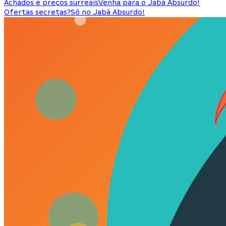
Achados e preços surreais
Venha para o Jabá Absurdo!
Ofertas secretas?
Só no Jabá Absurdo!