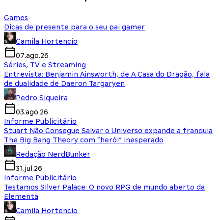
Games
Dicas de presente para o seu pai gamer
Camila Hortencio
07.ago.26
Séries, TV e Streaming
Entrevista: Benjamin Ainsworth, de A Casa do Dragão, fala
de dualidade de Daeron Targaryen
Pedro Siqueira
03.ago.26
Informe Publicitário
Stuart Não Consegue Salvar o Universo expande a franquia
The Big Bang Theory com “herói” inesperado
Redação NerdBunker
31.jul.26
Informe Publicitário
Testamos Silver Palace: O novo RPG de mundo aberto da
Elementa
Camila Hortencio