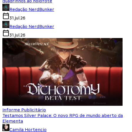
quadrinhos ao holofote
Redação NerdBunker
31.jul.26
Redação NerdBunker
31.jul.26
Informe Publicitário
Testamos Silver Palace: O novo RPG de mundo aberto da
Elementa
Camila Hortencio