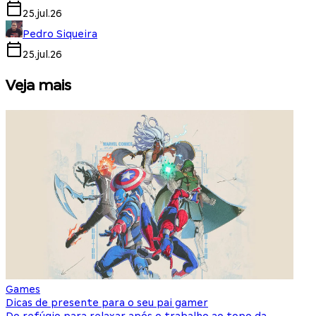
25.jul.26
Pedro Siqueira
25.jul.26
Veja mais
Games
S
Dicas de presente para o seu pai gamer
E
Do refúgio para relaxar após o trabalho ao topo da
d