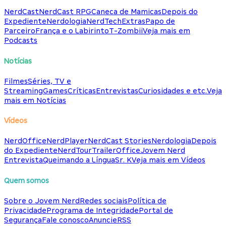
NerdCast
NerdCast RPG
Caneca de Mamicas
Depois do
Expediente
Nerdologia
NerdTech
Extras
Papo de
Parceiro
França e o Labirinto
T-Zombii
Veja mais em
Podcasts
Notícias
Filmes
Séries, TV e
Streaming
Games
Críticas
Entrevistas
Curiosidades e etc.
Veja
mais em Notícias
Vídeos
NerdOffice
NerdPlayer
NerdCast Stories
Nerdologia
Depois
do Expediente
NerdTour
TrailerOffice
Jovem Nerd
Entrevista
Queimando a Língua
Sr. K
Veja mais em Vídeos
Quem somos
Sobre o Jovem Nerd
Redes sociais
Política de
Privacidade
Programa de Integridade
Portal de
Segurança
Fale conosco
Anuncie
RSS