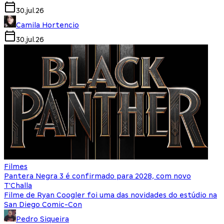
30.jul.26
Camila Hortencio
30.jul.26
Filmes
Pantera Negra 3 é confirmado para 2028, com novo
T'Challa
Filme de Ryan Coogler foi uma das novidades do estúdio na
San Diego Comic-Con
Pedro Siqueira