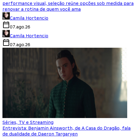
performance visual, seleção reúne opções sob medida para
renovar a rotina de quem você ama
Camila Hortencio
07.ago.26
Camila Hortencio
07.ago.26
Séries, TV e Streaming
Entrevista: Benjamin Ainsworth, de A Casa do Dragão, fala
de dualidade de Daeron Targaryen