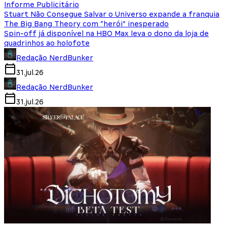
Informe Publicitário
Stuart Não Consegue Salvar o Universo expande a franquia
The Big Bang Theory com “herói” inesperado
Spin-off já disponível na HBO Max leva o dono da loja de
quadrinhos ao holofote
Redação NerdBunker
31.jul.26
Redação NerdBunker
31.jul.26