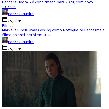
Pantera Negra 3 é confirmado para 2028, com novo
T'Challa
Pedro Siqueira
25.jul.26
Filmes
Marvel anuncia Ryan Gosling como Motoqueiro Fantasma e
filme do anti-herói em 2028
Pedro Siqueira
25.jul.26