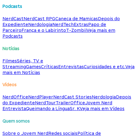
Podcasts
NerdCast
NerdCast RPG
Caneca de Mamicas
Depois do
Expediente
Nerdologia
NerdTech
Extras
Papo de
Parceiro
França e o Labirinto
T-Zombii
Veja mais em
Podcasts
Notícias
Filmes
Séries, TV e
Streaming
Games
Críticas
Entrevistas
Curiosidades e etc.
Veja
mais em Notícias
Vídeos
NerdOffice
NerdPlayer
NerdCast Stories
Nerdologia
Depois
do Expediente
NerdTour
TrailerOffice
Jovem Nerd
Entrevista
Queimando a Língua
Sr. K
Veja mais em Vídeos
Quem somos
Sobre o Jovem Nerd
Redes sociais
Política de