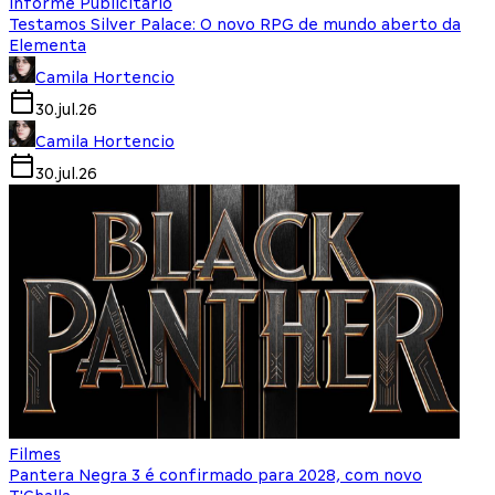
Informe Publicitário
Testamos Silver Palace: O novo RPG de mundo aberto da
Elementa
Camila Hortencio
30.jul.26
Camila Hortencio
30.jul.26
Filmes
Pantera Negra 3 é confirmado para 2028, com novo