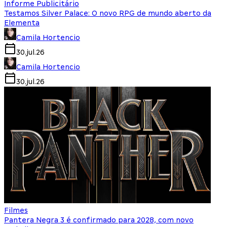
Informe Publicitário
Testamos Silver Palace: O novo RPG de mundo aberto da
Elementa
Camila Hortencio
30.jul.26
Camila Hortencio
30.jul.26
Filmes
Pantera Negra 3 é confirmado para 2028, com novo