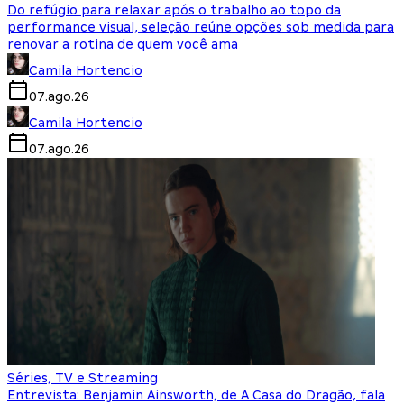
Do refúgio para relaxar após o trabalho ao topo da
performance visual, seleção reúne opções sob medida para
renovar a rotina de quem você ama
Camila Hortencio
07.ago.26
Camila Hortencio
07.ago.26
Séries, TV e Streaming
Entrevista: Benjamin Ainsworth, de A Casa do Dragão, fala