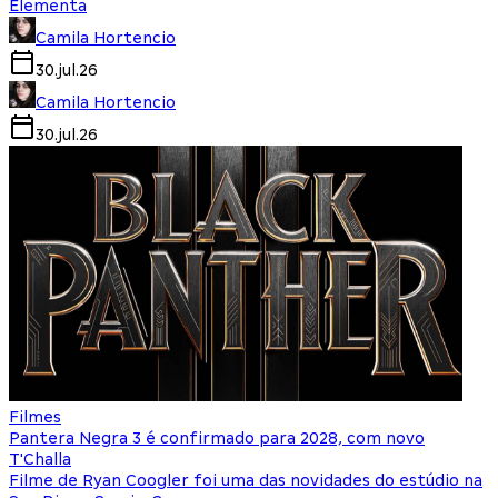
Elementa
Camila Hortencio
30.jul.26
Camila Hortencio
30.jul.26
Filmes
Pantera Negra 3 é confirmado para 2028, com novo
T'Challa
Filme de Ryan Coogler foi uma das novidades do estúdio na