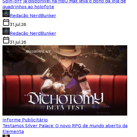
Spin-off já disponível na HBO Max leva o dono da loja de
quadrinhos ao holofote
Redação NerdBunker
31.jul.26
Redação NerdBunker
31.jul.26
Informe Publicitário
Testamos Silver Palace: O novo RPG de mundo aberto da
Elementa