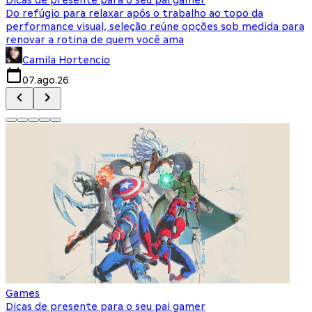
Do refúgio para relaxar após o trabalho ao topo da
d
performance visual, seleção reúne opções sob medida para
J
renovar a rotina de quem você ama
s
Camila Hortencio
07.ago.26
Games
Dicas de presente para o seu pai gamer