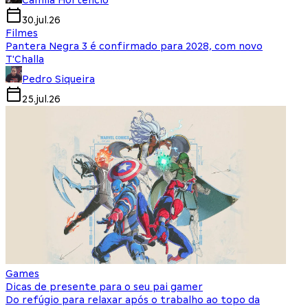
Camila Hortencio
30.jul.26
Filmes
Pantera Negra 3 é confirmado para 2028, com novo
T'Challa
Pedro Siqueira
25.jul.26
Games
Dicas de presente para o seu pai gamer
Do refúgio para relaxar após o trabalho ao topo da