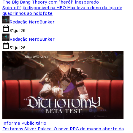
The Big Bang Theory com “herói” inesperado
Spin-off já disponível na HBO Max leva o dono da loja de
quadrinhos ao holofote
Redação NerdBunker
31.jul.26
Redação NerdBunker
31.jul.26
Informe Publicitário
Testamos Silver Palace: O novo RPG de mundo aberto da