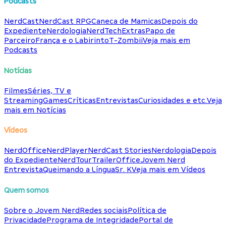
Podcasts
NerdCast
NerdCast RPG
Caneca de Mamicas
Depois do
Expediente
Nerdologia
NerdTech
Extras
Papo de
Parceiro
França e o Labirinto
T-Zombii
Veja mais em
Podcasts
Notícias
Filmes
Séries, TV e
Streaming
Games
Críticas
Entrevistas
Curiosidades e etc.
Veja
mais em Notícias
Vídeos
NerdOffice
NerdPlayer
NerdCast Stories
Nerdologia
Depois
do Expediente
NerdTour
TrailerOffice
Jovem Nerd
Entrevista
Queimando a Língua
Sr. K
Veja mais em Vídeos
Quem somos
Sobre o Jovem Nerd
Redes sociais
Política de
Privacidade
Programa de Integridade
Portal de