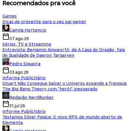
Recomendados pra você
Games
Dicas de presente para o seu pai gamer
Camila Hortencio
07.ago.26
Séries, TV e Streaming
Entrevista: Benjamin Ainsworth, de A Casa do Dragão, fala
de dualidade de Daeron Targaryen
Pedro Siqueira
03.ago.26
Informe Publicitário
Stuart Não Consegue Salvar o Universo expande a franquia
The Big Bang Theory com “herói” inesperado
Redação NerdBunker
31.jul.26
Informe Publicitário
Testamos Silver Palace: O novo RPG de mundo aberto da
Elementa