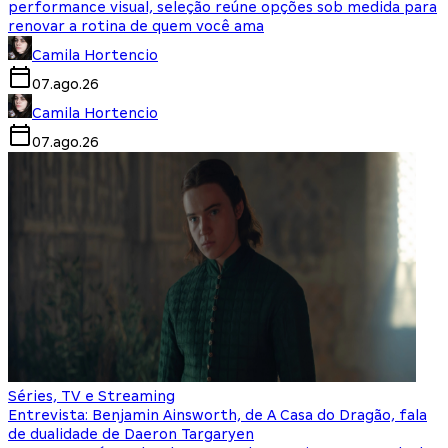
performance visual, seleção reúne opções sob medida para
renovar a rotina de quem você ama
Camila Hortencio
07.ago.26
Camila Hortencio
07.ago.26
Séries, TV e Streaming
Entrevista: Benjamin Ainsworth, de A Casa do Dragão, fala
de dualidade de Daeron Targaryen