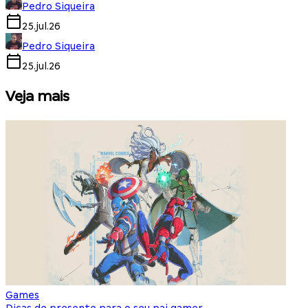
Pedro Siqueira
25.jul.26
Pedro Siqueira
25.jul.26
Veja mais
Games
S
Dicas de presente para o seu pai gamer
E