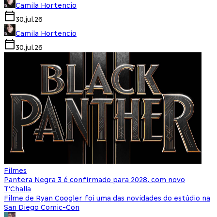
Camila Hortencio
30.jul.26
Camila Hortencio
30.jul.26
Filmes
Pantera Negra 3 é confirmado para 2028, com novo
T'Challa
Filme de Ryan Coogler foi uma das novidades do estúdio na
San Diego Comic-Con