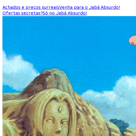
Achados e preços surreais
Venha para o Jabá Absurdo!
Ofertas secretas?
Só no Jabá Absurdo!