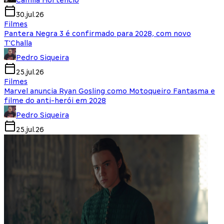
Camila Hortencio
30.jul.26
Filmes
Pantera Negra 3 é confirmado para 2028, com novo
T'Challa
Pedro Siqueira
25.jul.26
Filmes
Marvel anuncia Ryan Gosling como Motoqueiro Fantasma e
filme do anti-herói em 2028
Pedro Siqueira
25.jul.26