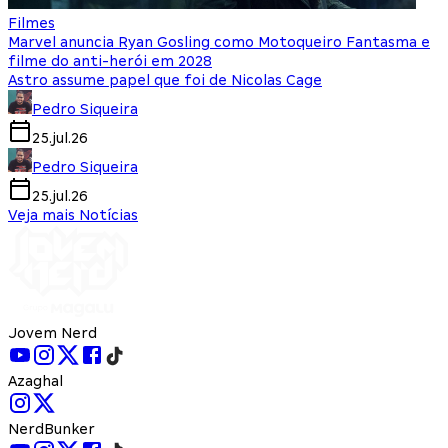
Filmes
Marvel anuncia Ryan Gosling como Motoqueiro Fantasma e
filme do anti-herói em 2028
Astro assume papel que foi de Nicolas Cage
Pedro Siqueira
25.jul.26
Pedro Siqueira
25.jul.26
Veja mais Notícias
Jovem Nerd
Azaghal
NerdBunker