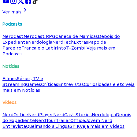
Ver mais
Podcasts
NerdCast
NerdCast RPG
Caneca de Mamicas
Depois do
Expediente
Nerdologia
NerdTech
Extras
Papo de
Parceiro
França e o Labirinto
T-Zombii
Veja mais em
Podcasts
Notícias
Filmes
Séries, TV e
Streaming
Games
Críticas
Entrevistas
Curiosidades e etc.
Veja
mais em Notícias
Vídeos
NerdOffice
NerdPlayer
NerdCast Stories
Nerdologia
Depois
do Expediente
NerdTour
TrailerOffice
Jovem Nerd
Entrevista
Queimando a Língua
Sr. K
Veja mais em Vídeos