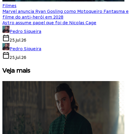
Filmes
Marvel anuncia Ryan Gosling como Motoqueiro Fantasma e
filme do anti-herói em 2028
Astro assume papel que foi de Nicolas Cage
Pedro Siqueira
25.jul.26
Pedro Siqueira
25.jul.26
Veja mais