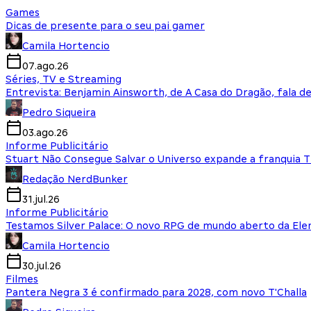
Games
Dicas de presente para o seu pai gamer
Camila Hortencio
07.ago.26
Séries, TV e Streaming
Entrevista: Benjamin Ainsworth, de A Casa do Dragão, fala d
Pedro Siqueira
03.ago.26
Informe Publicitário
Stuart Não Consegue Salvar o Universo expande a franquia 
Redação NerdBunker
31.jul.26
Informe Publicitário
Testamos Silver Palace: O novo RPG de mundo aberto da El
Camila Hortencio
30.jul.26
Filmes
Pantera Negra 3 é confirmado para 2028, com novo T'Challa