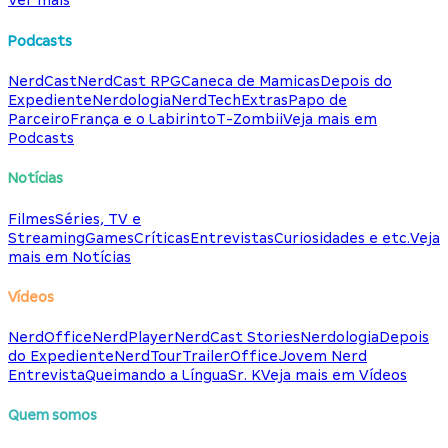
Ver mais
Podcasts
NerdCast
NerdCast RPG
Caneca de Mamicas
Depois do
Expediente
Nerdologia
NerdTech
Extras
Papo de
Parceiro
França e o Labirinto
T-Zombii
Veja mais em
Podcasts
Notícias
Filmes
Séries, TV e
Streaming
Games
Críticas
Entrevistas
Curiosidades e etc.
Veja
mais em Notícias
Vídeos
NerdOffice
NerdPlayer
NerdCast Stories
Nerdologia
Depois
do Expediente
NerdTour
TrailerOffice
Jovem Nerd
Entrevista
Queimando a Língua
Sr. K
Veja mais em Vídeos
Quem somos