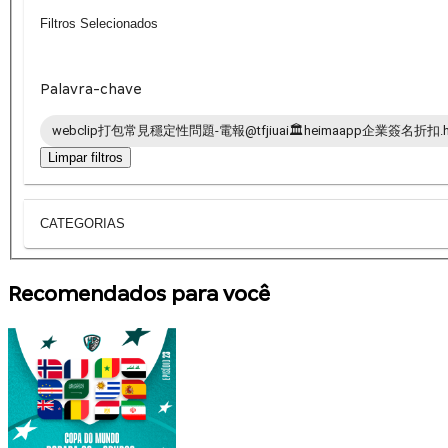
Filtros Selecionados
Palavra-chave
webclip打包常見穩定性問題-電報@tfjiuai🏛️heimaapp企業簽名折扣.h
Limpar filtros
CATEGORIAS
Recomendados para você