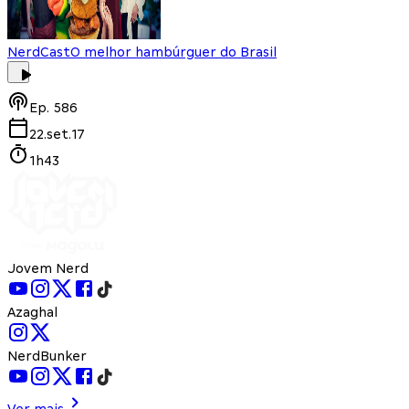
NerdCast
O melhor hambúrguer do Brasil
Ep.
586
22.set.17
1h43
Jovem Nerd
Azaghal
NerdBunker