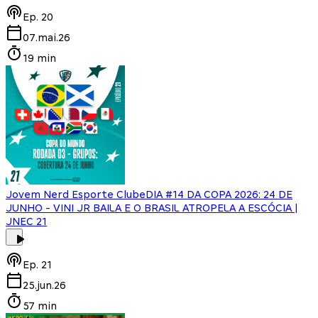
Ep.
20
07.mai.26
19 min
Jovem Nerd Esporte Clube
DIA #14 DA COPA 2026: 24 DE
JUNHO - VINI JR BAILA E O BRASIL ATROPELA A ESCÓCIA |
JNEC 21
Ep.
21
25.jun.26
57 min