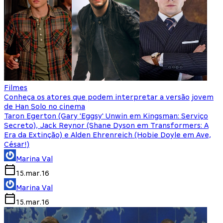
Filmes
Conheça os atores que podem interpretar a versão jovem
de Han Solo no cinema
Taron Egerton (Gary 'Eggsy' Unwin em Kingsman: Serviço
Secreto), Jack Reynor (Shane Dyson em Transformers: A
Era da Extinção) e Alden Ehrenreich (Hobie Doyle em Ave,
César!)
Marina Val
15.mar.16
Marina Val
15.mar.16