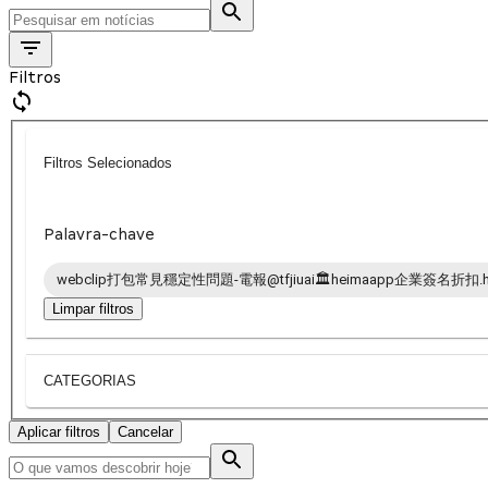
Filtros
Filtros Selecionados
Palavra-chave
webclip打包常見穩定性問題-電報@tfjiuai🏛️heimaapp企業簽名折扣.h
Limpar filtros
CATEGORIAS
Aplicar filtros
Cancelar