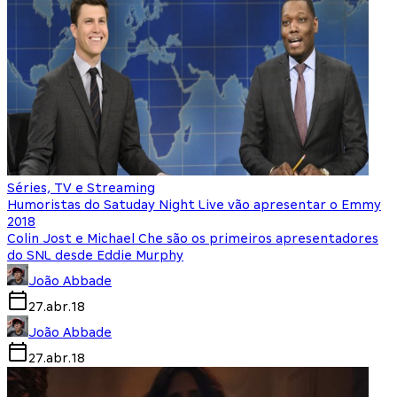
Séries, TV e Streaming
Humoristas do Satuday Night Live vão apresentar o Emmy
2018
Colin Jost e Michael Che são os primeiros apresentadores
do SNL desde Eddie Murphy
João Abbade
27.abr.18
João Abbade
27.abr.18