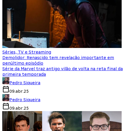
Séries, TV e Streaming
Demolidor: Renascido tem revelação importante em
penúltimo episódio
Série da Marvel traz antigo vilão de volta na reta final da
primeira temporada
Pedro Siqueira
09.abr.25
Pedro Siqueira
09.abr.25