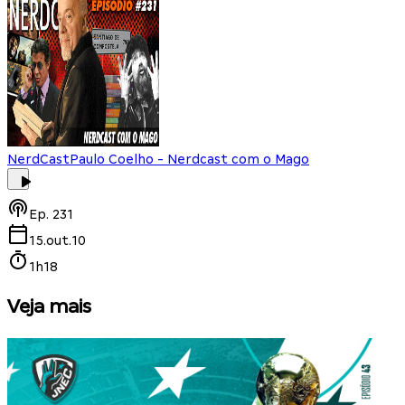
NerdCast
Paulo Coelho - Nerdcast com o Mago
Ep.
231
15.out.10
1h18
Veja mais