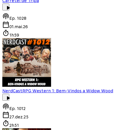
Carretel de Tripa
Ep.
1028
01.mai.26
1h59
NerdCast
RPG Western 1: Bem-Vindos a Widow Wood
Ep.
1012
27.dez.25
2h51