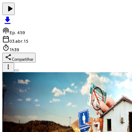
Ep.
459
03.abr.15
1h39
Compartilhar