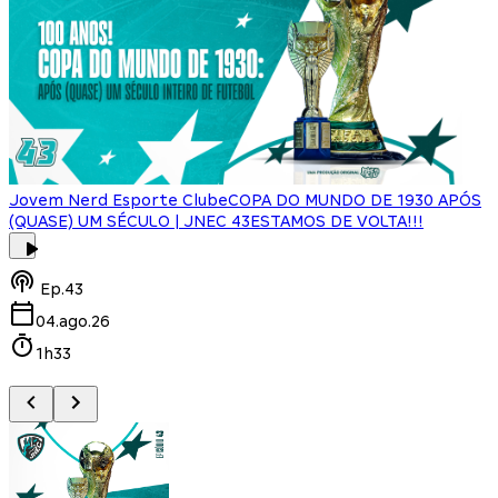
Jovem Nerd Esporte Clube
COPA DO MUNDO DE 1930 APÓS
(QUASE) UM SÉCULO | JNEC 43
ESTAMOS DE VOLTA!!!
J
Ep.
43
04.ago.26
1h33