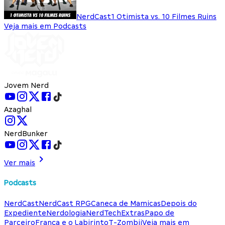
NerdCast
1 Otimista vs. 10 Filmes Ruins
Veja mais em Podcasts
Jovem Nerd
Azaghal
NerdBunker
Ver mais
Podcasts
NerdCast
NerdCast RPG
Caneca de Mamicas
Depois do
Expediente
Nerdologia
NerdTech
Extras
Papo de
Parceiro
França e o Labirinto
T-Zombii
Veja mais em