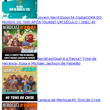
Jovem Nerd Esporte Clube
COPA DO
MUNDO DE 1930 APÓS (QUASE) UM SÉCULO | JNEC 43
NerdCast
Qual é a Pauta? Time de
Herança, Xuxa e Michael Jackson de Papelão
Caneca de Mamicas
40 Tons de Crise