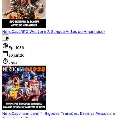
NerdCast
RPG Western 2: Sangue Antes do Amanhecer
Ep.
1036
26.jun.26
2h04
NerdCast
Invencível 4: Bigodes Transões, Dramas Pessoais e