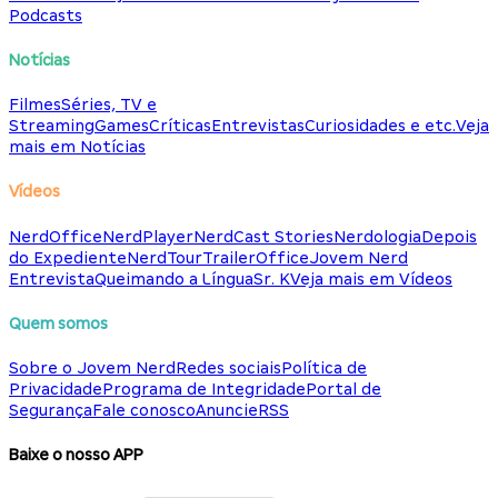
Podcasts
Notícias
Filmes
Séries, TV e
Streaming
Games
Críticas
Entrevistas
Curiosidades e etc.
Veja
mais em Notícias
Vídeos
NerdOffice
NerdPlayer
NerdCast Stories
Nerdologia
Depois
do Expediente
NerdTour
TrailerOffice
Jovem Nerd
Entrevista
Queimando a Língua
Sr. K
Veja mais em Vídeos
Quem somos
Sobre o Jovem Nerd
Redes sociais
Política de
Privacidade
Programa de Integridade
Portal de
Segurança
Fale conosco
Anuncie
RSS
Baixe o nosso APP