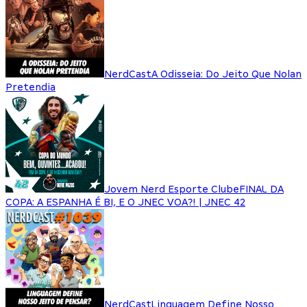
NerdCast
A Odisseia: Do Jeito Que Nolan
Pretendia
Jovem Nerd Esporte Clube
FINAL DA
COPA: A ESPANHA É BI, E O JNEC VOA?! | JNEC 42
NerdCast
Linguagem Define Nosso