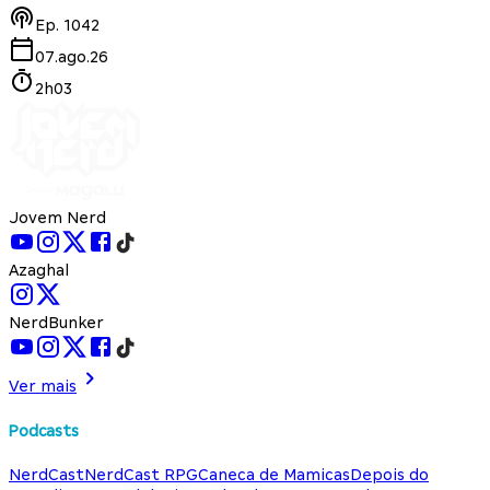
Ep.
1042
07.ago.26
2h03
Jovem Nerd
Azaghal
NerdBunker
Ver mais
Podcasts
NerdCast
NerdCast RPG
Caneca de Mamicas
Depois do