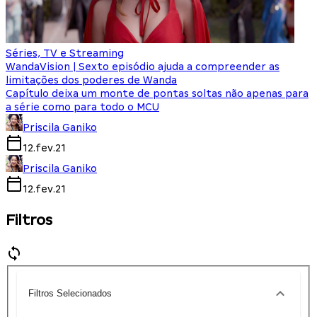
Séries, TV e Streaming
WandaVision | Sexto episódio ajuda a compreender as
limitações dos poderes de Wanda
Capítulo deixa um monte de pontas soltas não apenas para
a série como para todo o MCU
Priscila Ganiko
12.fev.21
Priscila Ganiko
12.fev.21
Filtros
Filtros Selecionados