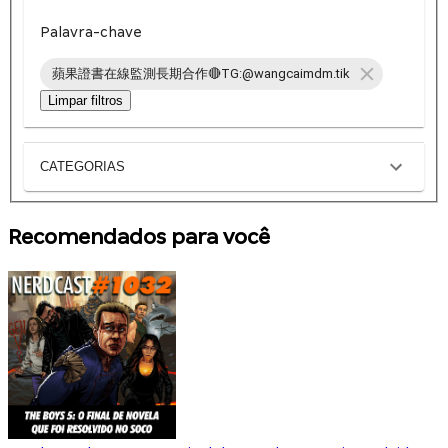
Palavra-chave
蘋果證書在線監測長期合作🔴TG:@wangcaimdm.tik
Limpar filtros
CATEGORIAS
Recomendados para você