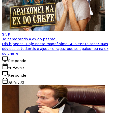
Sr. K
To namorando a ex do patrão!
Olá bípedes! Hoje nosso magnânimo Sr. K tenta sanar suas
dúvidas estudantis e ajudar o rapaz que se apaixonou na ex
do chefe!
Responde
28.fev.23
Responde
28.fev.23