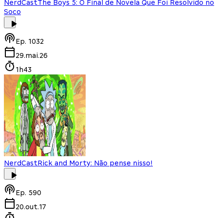
NerdCast
The Boys 5: O Final de Novela Que Foi Resolvido no
Soco
Ep.
1032
29.mai.26
1h43
NerdCast
Rick and Morty: Não pense nisso!
Ep.
590
20.out.17