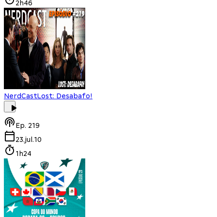
2h46
NerdCast
Lost: Desabafo!
Ep.
219
23.jul.10
1h24