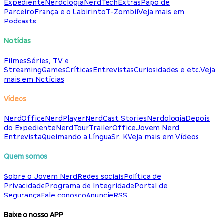
Expediente
Nerdologia
NerdTech
Extras
Papo de
Parceiro
França e o Labirinto
T-Zombii
Veja mais em
Podcasts
Notícias
Filmes
Séries, TV e
Streaming
Games
Críticas
Entrevistas
Curiosidades e etc.
Veja
mais em Notícias
Vídeos
NerdOffice
NerdPlayer
NerdCast Stories
Nerdologia
Depois
do Expediente
NerdTour
TrailerOffice
Jovem Nerd
Entrevista
Queimando a Língua
Sr. K
Veja mais em Vídeos
Quem somos
Sobre o Jovem Nerd
Redes sociais
Política de
Privacidade
Programa de Integridade
Portal de
Segurança
Fale conosco
Anuncie
RSS
Baixe o nosso APP