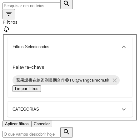
Filtros
Filtros Selecionados
Palavra-chave
蘋果證書在線監測長期合作🔴TG:@wangcaimdm.tik
Limpar filtros
CATEGORIAS
Aplicar filtros
Cancelar