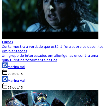
Filmes
Curta mostra a verdade que está lá fora sobre os desenhos
em plantações
Um grupo de interessados em alienígenas encontra uma
guia turística totalmente cética
Marina Val
29.out.15
Marina Val
29.out.15