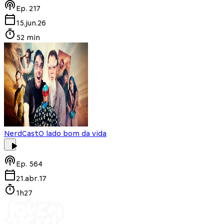
Ep.
217
15.jun.26
52 min
NerdCast
O lado bom da vida
Ep.
564
21.abr.17
1h27