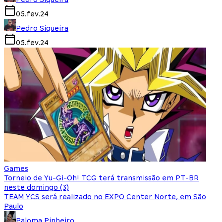
05.fev.24
Pedro Siqueira
05.fev.24
Games
Torneio de Yu-Gi-Oh! TCG terá transmissão em PT-BR
neste domingo (3)
TEAM YCS será realizado no EXPO Center Norte, em São
Paulo
Paloma Pinheiro