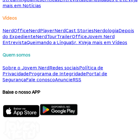
mais em Notícias
Vídeos
NerdOffice
NerdPlayer
NerdCast Stories
Nerdologia
Depois
do Expediente
NerdTour
TrailerOffice
Jovem Nerd
Entrevista
Queimando a Língua
Sr. K
Veja mais em Vídeos
Quem somos
Sobre o Jovem Nerd
Redes sociais
Política de
Privacidade
Programa de Integridade
Portal de
Segurança
Fale conosco
Anuncie
RSS
Baixe o nosso APP