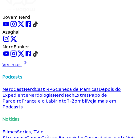
Jovem Nerd
Azaghal
NerdBunker
Ver mais
Podcasts
NerdCast
NerdCast RPG
Caneca de Mamicas
Depois do
Expediente
Nerdologia
NerdTech
Extras
Papo de
Parceiro
França e o Labirinto
T-Zombii
Veja mais em
Podcasts
Notícias
Filmes
Séries, TV e
Streaming
Games
Críticas
Entrevistas
Curiosidades e etc.
Veja