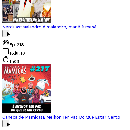
NerdCast
Malandro é malandro, mané é mané
Ep.
218
16.jul.10
1h09
Caneca de Mamicas
É Melhor Ter Paz Do Que Estar Certo