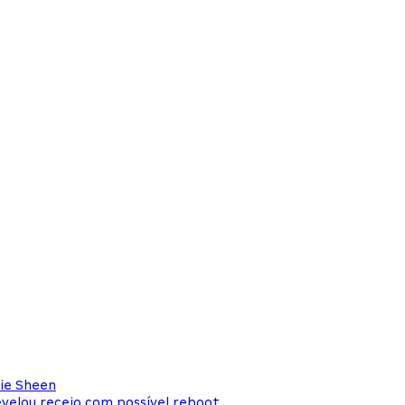
lie Sheen
evelou receio com possível reboot