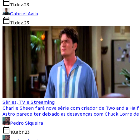
11.dez.23
Gabriel Avila
11.dez.23
Séries, TV e Streaming
Charlie Sheen fará nova série com criador de Two and a Hal
Astro parece ter deixado as desavenças com Chuck Lorre de
Pedro Siqueira
18.abr.23