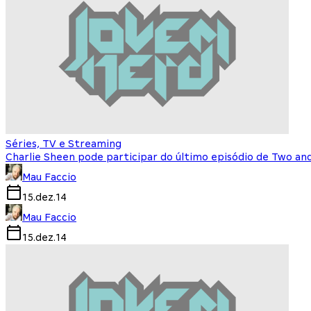
Séries, TV e Streaming
Charlie Sheen pode participar do último episódio de Two an
Mau Faccio
15.dez.14
Mau Faccio
15.dez.14