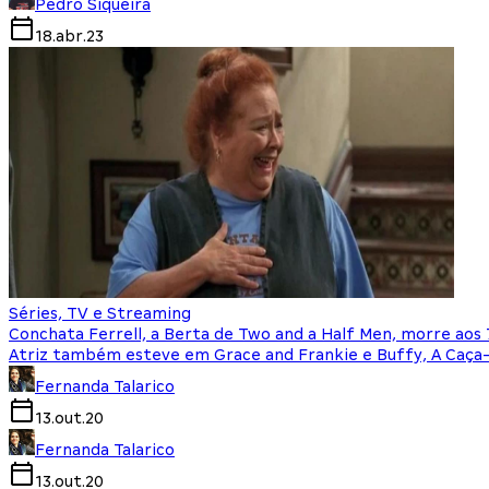
Pedro Siqueira
18.abr.23
Séries, TV e Streaming
Conchata Ferrell, a Berta de Two and a Half Men, morre aos 
Atriz também esteve em Grace and Frankie e Buffy, A Caç
Fernanda Talarico
13.out.20
Fernanda Talarico
13.out.20