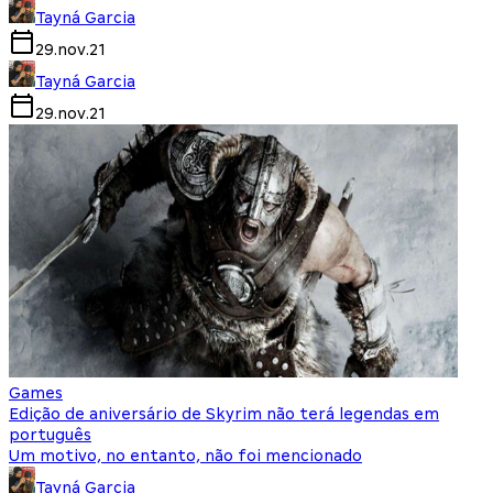
Tayná Garcia
29.nov.21
Tayná Garcia
29.nov.21
Games
Edição de aniversário de Skyrim não terá legendas em
português
Um motivo, no entanto, não foi mencionado
Tayná Garcia