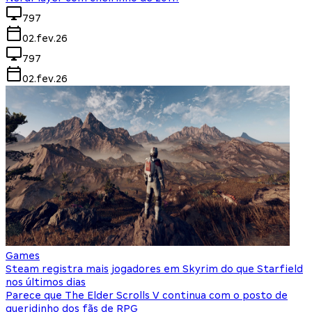
797
02.fev.26
797
02.fev.26
Games
Steam registra mais jogadores em Skyrim do que Starfield
nos últimos dias
Parece que The Elder Scrolls V continua com o posto de
queridinho dos fãs de RPG