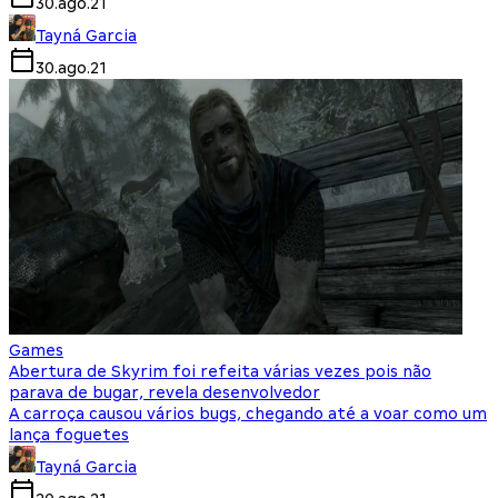
30.ago.21
Tayná Garcia
30.ago.21
Games
Abertura de Skyrim foi refeita várias vezes pois não
parava de bugar, revela desenvolvedor
A carroça causou vários bugs, chegando até a voar como um
lança foguetes
Tayná Garcia