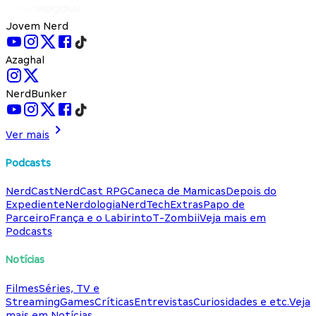
Jovem Nerd
Azaghal
NerdBunker
Ver mais
Podcasts
NerdCast
NerdCast RPG
Caneca de Mamicas
Depois do
Expediente
Nerdologia
NerdTech
Extras
Papo de
Parceiro
França e o Labirinto
T-Zombii
Veja mais em
Podcasts
Notícias
Filmes
Séries, TV e
Streaming
Games
Críticas
Entrevistas
Curiosidades e etc.
Veja
mais em Notícias