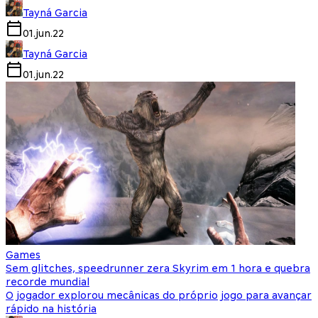
Tayná Garcia
01.jun.22
Tayná Garcia
01.jun.22
Games
Sem glitches, speedrunner zera Skyrim em 1 hora e quebra
recorde mundial
O jogador explorou mecânicas do próprio jogo para avançar
rápido na história