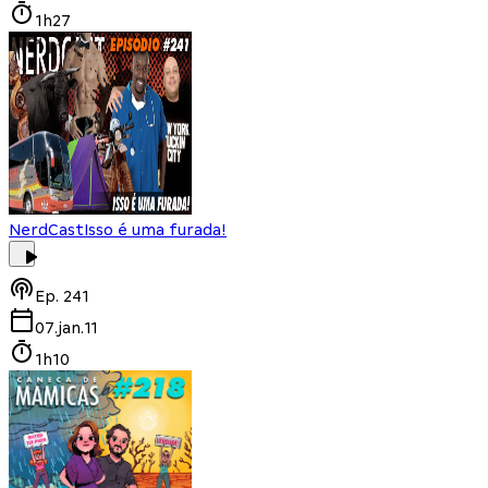
1h27
NerdCast
Isso é uma furada!
Ep.
241
07.jan.11
1h10