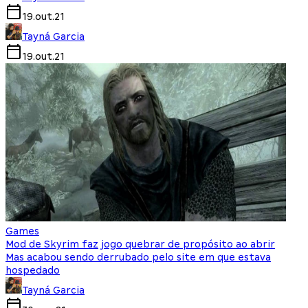
19.out.21
Tayná Garcia
19.out.21
Games
Mod de Skyrim faz jogo quebrar de propósito ao abrir
Mas acabou sendo derrubado pelo site em que estava
hospedado
Tayná Garcia