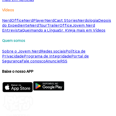
Vídeos
NerdOffice
NerdPlayer
NerdCast Stories
Nerdologia
Depois
do Expediente
NerdTour
TrailerOffice
Jovem Nerd
Entrevista
Queimando a Língua
Sr. K
Veja mais em Vídeos
Quem somos
Sobre o Jovem Nerd
Redes sociais
Política de
Privacidade
Programa de Integridade
Portal de
Segurança
Fale conosco
Anuncie
RSS
Baixe o nosso APP