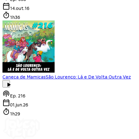
14.out.16
1h36
Caneca de Mamicas
São Lourenço: Lá e De Volta Outra Vez
Ep.
216
01.jun.26
1h29