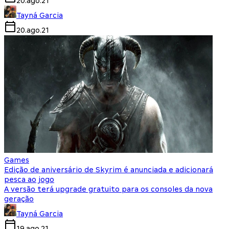
20.ago.21
Tayná Garcia
20.ago.21
Games
Edição de aniversário de Skyrim é anunciada e adicionará
pesca ao jogo
A versão terá upgrade gratuito para os consoles da nova
geração
Tayná Garcia
19.ago.21