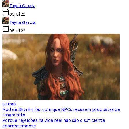
Tayná Garcia
05.jul.22
Tayná Garcia
05.jul.22
Games
Mod de Skyrim faz com que NPCs recusem propostas de
casamento
Porque rejeições na vida real não são o suficiente
aparentemente