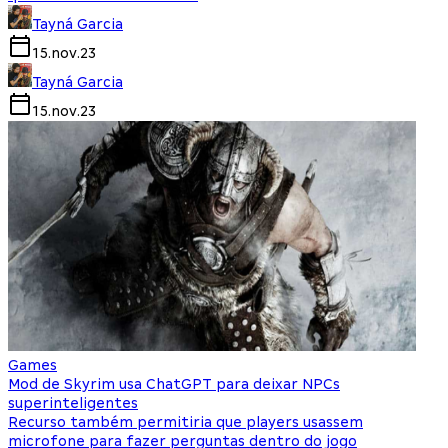
Tayná Garcia
15.nov.23
Tayná Garcia
15.nov.23
Games
Mod de Skyrim usa ChatGPT para deixar NPCs
superinteligentes
Recurso também permitiria que players usassem
microfone para fazer perguntas dentro do jogo