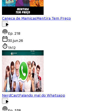
Caneca de Mamicas
Mentira Tem Preço
Ep.
218
30.jun.26
1h12
NerdCast
Falando mal do Whatsapp
Ep.
538