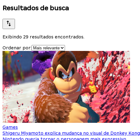
Resultados de busca
Exibindo 29 resultados encontrados.
Ordenar por:
Games
Shigeru Miyamoto explica mudança no visual de Donkey Kong
Nintendo queria tornar o personagem mais expressivo