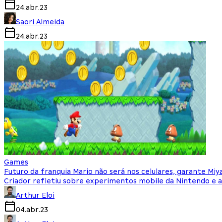
24.abr.23
Saori Almeida
24.abr.23
Games
Futuro da franquia Mario não será nos celulares, garante Mi
Criador refletiu sobre experimentos mobile da Nintendo e a
Arthur Eloi
04.abr.23