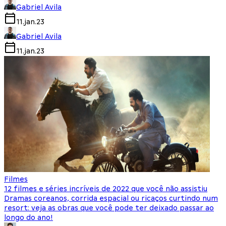
Gabriel Avila
11.jan.23
Gabriel Avila
11.jan.23
Filmes
12 filmes e séries incríveis de 2022 que você não assistiu
Dramas coreanos, corrida espacial ou ricaços curtindo num
resort: veja as obras que você pode ter deixado passar ao
longo do ano!