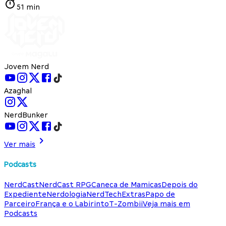
51 min
Jovem Nerd
Azaghal
NerdBunker
Ver mais
Podcasts
NerdCast
NerdCast RPG
Caneca de Mamicas
Depois do
Expediente
Nerdologia
NerdTech
Extras
Papo de
Parceiro
França e o Labirinto
T-Zombii
Veja mais em
Podcasts