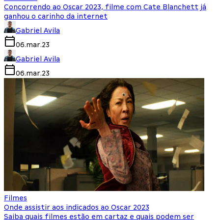
Concorrendo ao Oscar 2023, filme com Cate Blanchett já
ganhou o carinho da internet
Gabriel Avila
06.mar.23
Gabriel Avila
06.mar.23
Filmes
Onde assistir aos indicados ao Oscar 2023
Saiba quais filmes estão em cartaz e quais podem ser