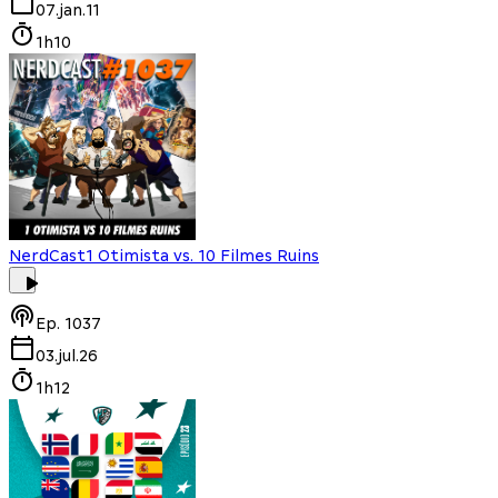
07.jan.11
1h10
NerdCast
1 Otimista vs. 10 Filmes Ruins
Ep.
1037
03.jul.26
1h12