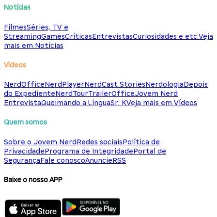
Notícias
Filmes
Séries, TV e
Streaming
Games
Críticas
Entrevistas
Curiosidades e etc.
Veja
mais em Notícias
Vídeos
NerdOffice
NerdPlayer
NerdCast Stories
Nerdologia
Depois
do Expediente
NerdTour
TrailerOffice
Jovem Nerd
Entrevista
Queimando a Língua
Sr. K
Veja mais em Vídeos
Quem somos
Sobre o Jovem Nerd
Redes sociais
Política de
Privacidade
Programa de Integridade
Portal de
Segurança
Fale conosco
Anuncie
RSS
Baixe o nosso APP