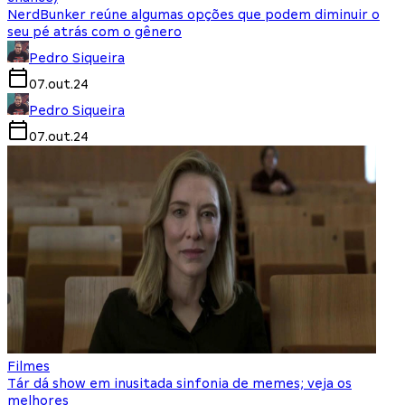
NerdBunker reúne algumas opções que podem diminuir o
seu pé atrás com o gênero
Pedro Siqueira
07.out.24
Pedro Siqueira
07.out.24
Filmes
Tár dá show em inusitada sinfonia de memes; veja os
melhores