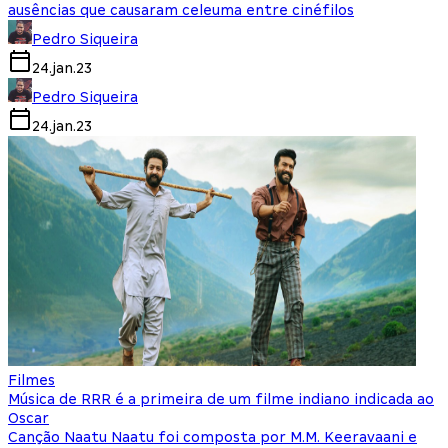
ausências que causaram celeuma entre cinéfilos
Pedro Siqueira
24.jan.23
Pedro Siqueira
24.jan.23
Filmes
Música de RRR é a primeira de um filme indiano indicada ao
Oscar
Canção Naatu Naatu foi composta por M.M. Keeravaani e