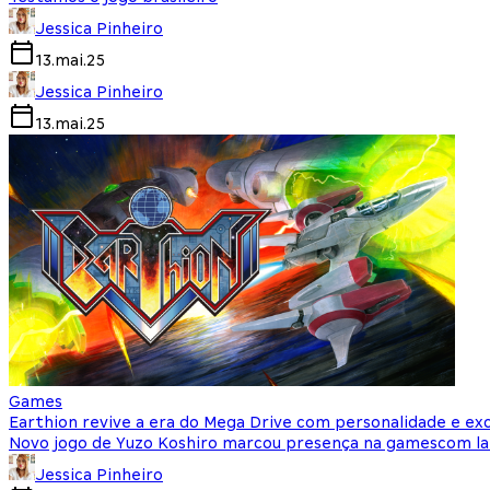
Jessica Pinheiro
13.mai.25
Jessica Pinheiro
13.mai.25
Games
Earthion revive a era do Mega Drive com personalidade e exc
Novo jogo de Yuzo Koshiro marcou presença na gamescom l
Jessica Pinheiro