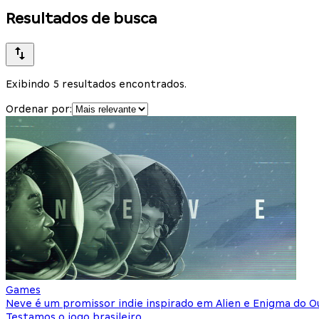
Resultados de busca
Exibindo 5 resultados encontrados.
Ordenar por:
Games
Neve é um promissor indie inspirado em Alien e Enigma do O
Testamos o jogo brasileiro