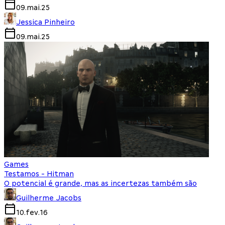
09.mai.25
Jessica Pinheiro
09.mai.25
Games
Testamos - Hitman
O potencial é grande, mas as incertezas também são
Guilherme Jacobs
10.fev.16