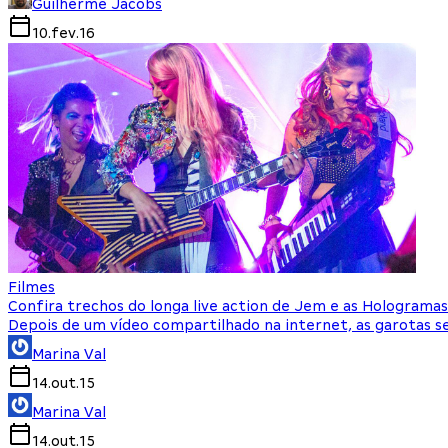
Guilherme Jacobs
10.fev.16
Filmes
Confira trechos do longa live action de Jem e as Hologramas
Depois de um vídeo compartilhado na internet, as garotas 
Marina Val
14.out.15
Marina Val
14.out.15