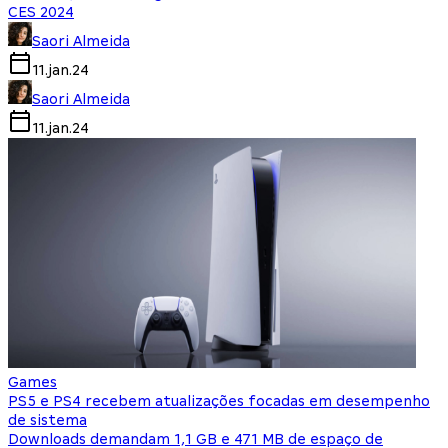
CES 2024
Saori Almeida
11.jan.24
Saori Almeida
11.jan.24
Games
PS5 e PS4 recebem atualizações focadas em desempenho
de sistema
Downloads demandam 1,1 GB e 471 MB de espaço de