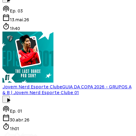
Ep.
03
13.mai.26
1h40
Jovem Nerd Esporte Clube
GUIA DA COPA 2026 - GRUPOS A
& B | Jovem Nerd Esporte Clube 01
Ep.
01
30.abr.26
1h01