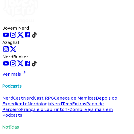
Jovem Nerd
Azaghal
NerdBunker
Ver mais
Podcasts
NerdCast
NerdCast RPG
Caneca de Mamicas
Depois do
Expediente
Nerdologia
NerdTech
Extras
Papo de
Parceiro
França e o Labirinto
T-Zombii
Veja mais em
Podcasts
Notícias