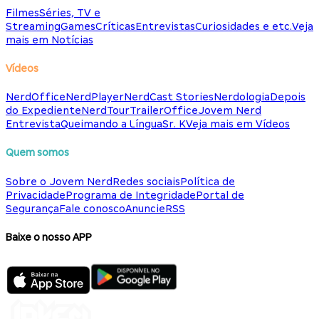
Filmes
Séries, TV e
Streaming
Games
Críticas
Entrevistas
Curiosidades e etc.
Veja
mais em Notícias
Vídeos
NerdOffice
NerdPlayer
NerdCast Stories
Nerdologia
Depois
do Expediente
NerdTour
TrailerOffice
Jovem Nerd
Entrevista
Queimando a Língua
Sr. K
Veja mais em Vídeos
Quem somos
Sobre o Jovem Nerd
Redes sociais
Política de
Privacidade
Programa de Integridade
Portal de
Segurança
Fale conosco
Anuncie
RSS
Baixe o nosso APP