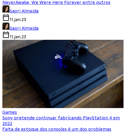
NeverAwake, We Were Here Forever entre outros
Saori Almeida
11.jan.23
Saori Almeida
11.jan.23
Games
Sony pretende continuar fabricando PlayStation 4 em
2022
Falta de estoque dos consoles é um dos problemas