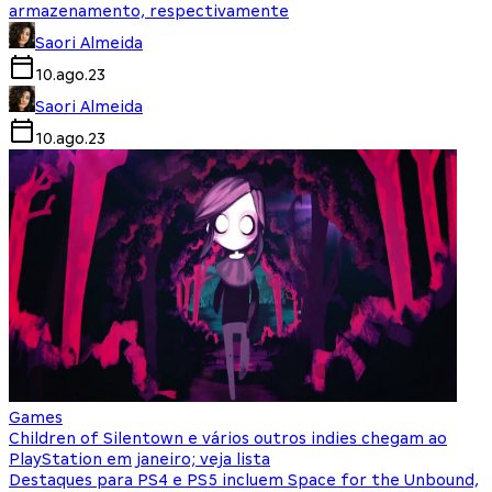
armazenamento, respectivamente
Saori Almeida
10.ago.23
Saori Almeida
10.ago.23
Games
Children of Silentown e vários outros indies chegam ao
PlayStation em janeiro; veja lista
Destaques para PS4 e PS5 incluem Space for the Unbound,