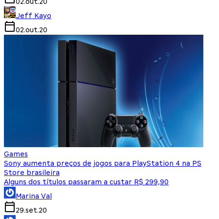
02.out.20
Jeff Kayo
02.out.20
Games
Sony aumenta preços de jogos para PlayStation 4 na PS
Store brasileira
Alguns dos títulos passaram a custar R$ 299,90
Marina Val
29.set.20