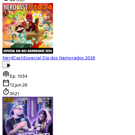
NerdCast
Especial Dia dos Namorados 2026
Ep.
1034
12.jun.26
3h21