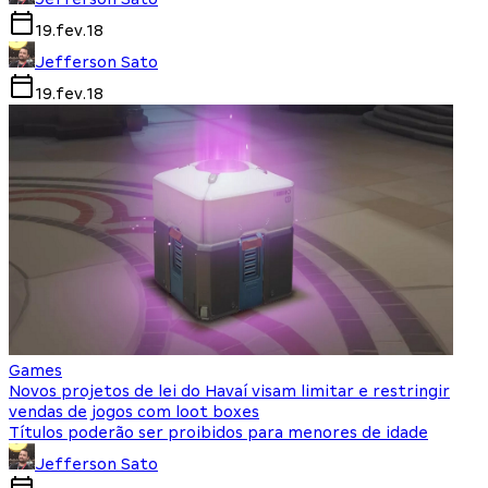
19.fev.18
Jefferson Sato
19.fev.18
Games
Novos projetos de lei do Havaí visam limitar e restringir
vendas de jogos com loot boxes
Títulos poderão ser proibidos para menores de idade
Jefferson Sato