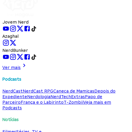
Jovem Nerd
Azaghal
NerdBunker
Ver mais
Podcasts
NerdCast
NerdCast RPG
Caneca de Mamicas
Depois do
Expediente
Nerdologia
NerdTech
Extras
Papo de
Parceiro
França e o Labirinto
T-Zombii
Veja mais em
Podcasts
Notícias
Filmes
Séries, TV e