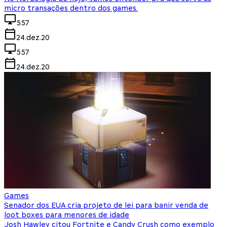
micro transações dentro dos games.
557
24.dez.20
557
24.dez.20
Games
Senador dos EUA cria projeto de lei para banir venda de
loot boxes para menores de idade
Josh Hawley citou Fortnite e Candy Crush como exemplo