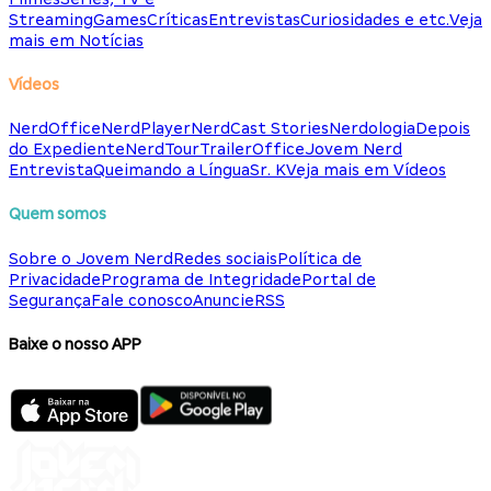
Streaming
Games
Críticas
Entrevistas
Curiosidades e etc.
Veja
mais em Notícias
Vídeos
NerdOffice
NerdPlayer
NerdCast Stories
Nerdologia
Depois
do Expediente
NerdTour
TrailerOffice
Jovem Nerd
Entrevista
Queimando a Língua
Sr. K
Veja mais em Vídeos
Quem somos
Sobre o Jovem Nerd
Redes sociais
Política de
Privacidade
Programa de Integridade
Portal de
Segurança
Fale conosco
Anuncie
RSS
Baixe o nosso APP