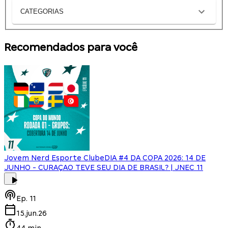
CATEGORIAS
Recomendados para você
Jovem Nerd Esporte Clube
DIA #4 DA COPA 2026: 14 DE
JUNHO - CURAÇAO TEVE SEU DIA DE BRASIL? | JNEC 11
Ep.
11
15.jun.26
44 min