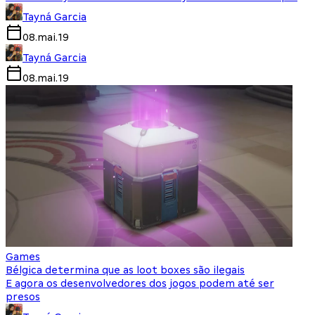
Tayná Garcia
08.mai.19
Tayná Garcia
08.mai.19
Games
Bélgica determina que as loot boxes são ilegais
E agora os desenvolvedores dos jogos podem até ser
presos