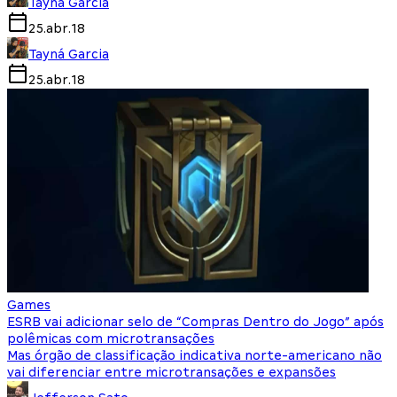
Tayná Garcia
25.abr.18
Tayná Garcia
25.abr.18
Games
ESRB vai adicionar selo de “Compras Dentro do Jogo” após
polêmicas com microtransações
Mas órgão de classificação indicativa norte-americano não
vai diferenciar entre microtransações e expansões