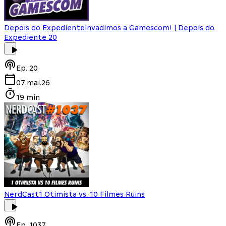
Depois do Expediente
Invadimos a Gamescom! | Depois do
Expediente 20
Ep.
20
07.mai.26
19 min
NerdCast
1 Otimista vs. 10 Filmes Ruins
Ep.
1037