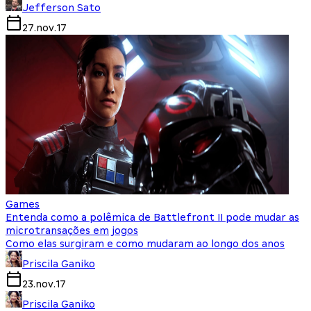
Jefferson Sato
27.nov.17
Games
Entenda como a polêmica de Battlefront II pode mudar as
microtransações em jogos
Como elas surgiram e como mudaram ao longo dos anos
Priscila Ganiko
23.nov.17
Priscila Ganiko