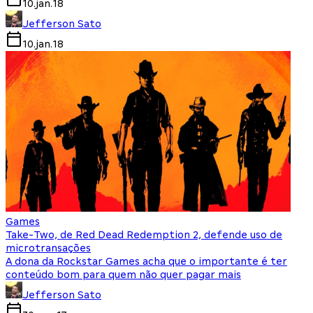
10.jan.18
Jefferson Sato
10.jan.18
Games
Take-Two, de Red Dead Redemption 2, defende uso de
microtransações
A dona da Rockstar Games acha que o importante é ter
conteúdo bom para quem não quer pagar mais
Jefferson Sato