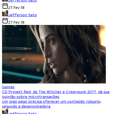
Jefferson Sato
27.fev.18
Jefferson Sato
27.fev.18
Games
CD Projekt Red, de The Witcher e Cyberpunk 2077, dá sua
opinião sobre microtransações
Um jogo pago precisa oferecer um conteúdo robusto,
segundo a desenvolvedora
Jefferson Sato