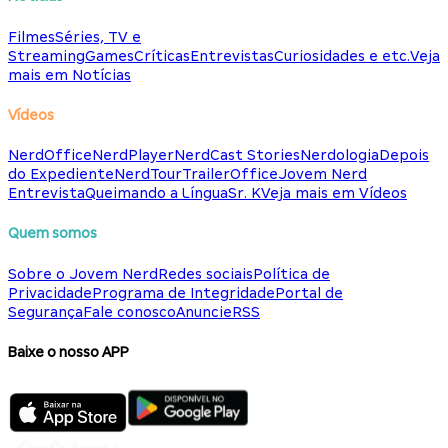
Filmes
Séries, TV e
Streaming
Games
Críticas
Entrevistas
Curiosidades e etc.
Veja
mais em Notícias
Vídeos
NerdOffice
NerdPlayer
NerdCast Stories
Nerdologia
Depois
do Expediente
NerdTour
TrailerOffice
Jovem Nerd
Entrevista
Queimando a Língua
Sr. K
Veja mais em Vídeos
Quem somos
Sobre o Jovem Nerd
Redes sociais
Política de
Privacidade
Programa de Integridade
Portal de
Segurança
Fale conosco
Anuncie
RSS
Baixe o nosso APP