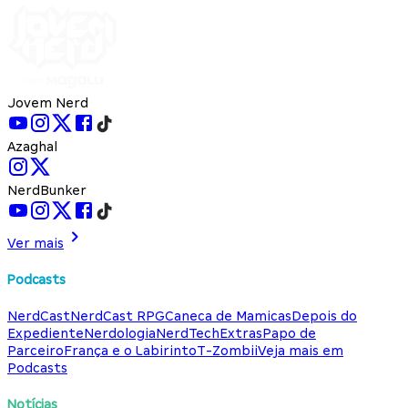
Jovem Nerd
Azaghal
NerdBunker
Ver mais
Podcasts
NerdCast
NerdCast RPG
Caneca de Mamicas
Depois do
Expediente
Nerdologia
NerdTech
Extras
Papo de
Parceiro
França e o Labirinto
T-Zombii
Veja mais em
Podcasts
Notícias