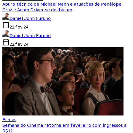
Apuro técnico de Michael Mann e atuações de Penélope
Cruz e Adam Driver se destacam
Daniel John Furuno
22.fev.24
Daniel John Furuno
22.fev.24
Filmes
Semana do Cinema retorna em fevereiro com ingressos a
R$12