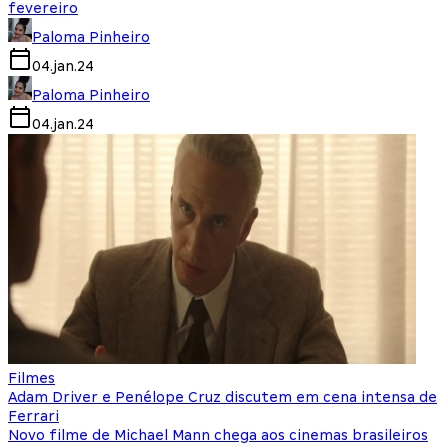
fevereiro
Paloma Pinheiro
04.jan.24
Paloma Pinheiro
04.jan.24
Filmes
Adam Driver e Penélope Cruz discutem em cena intensa de
Ferrari
Novo filme de Michael Mann chega aos cinemas brasileiros