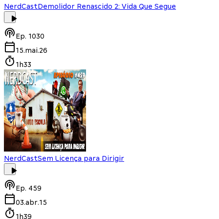
NerdCast
Demolidor Renascido 2: Vida Que Segue
Ep.
1030
15.mai.26
1h33
NerdCast
Sem Licença para Dirigir
Ep.
459
03.abr.15
1h39