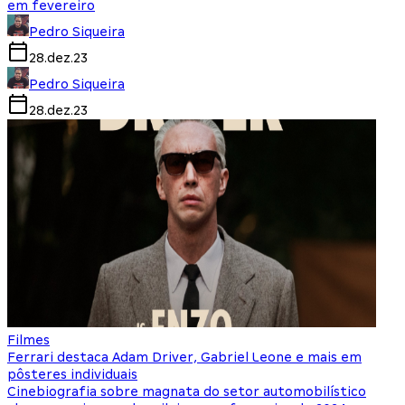
em fevereiro
Pedro Siqueira
28.dez.23
Pedro Siqueira
28.dez.23
Filmes
Ferrari destaca Adam Driver, Gabriel Leone e mais em
pôsteres individuais
Cinebiografia sobre magnata do setor automobilístico