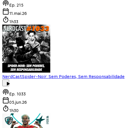
Ep.
215
11.mai.26
1h33
NerdCast
Spider-Noir: Sem Poderes, Sem Responsabilidade
Ep.
1033
05.jun.26
1h30