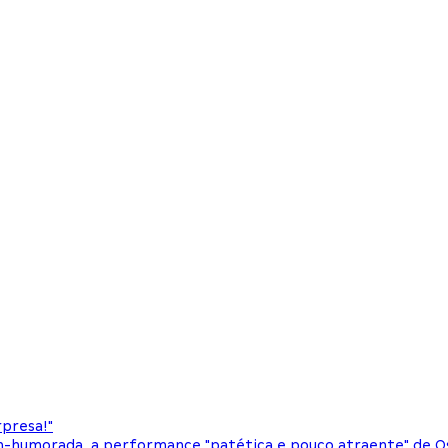
rpresa!"
bem-humorada, a performance "patética e pouco atraente" de Os