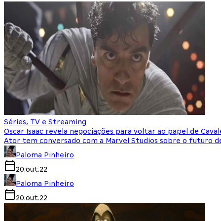
Séries, TV e Streaming
Oscar Isaac revela negociações para voltar ao papel de Caval
Ator tem conversado com a Marvel Studios sobre o futuro 
Paloma Pinheiro
20.out.22
Paloma Pinheiro
20.out.22