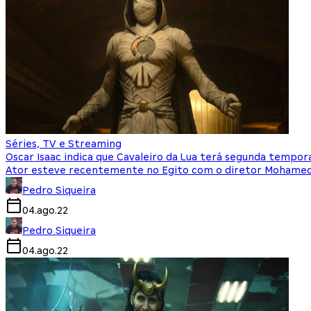
Séries, TV e Streaming
Oscar Isaac indica que Cavaleiro da Lua terá segunda tempor
Ator esteve recentemente no Egito com o diretor Mohamed
Pedro Siqueira
04.ago.22
Pedro Siqueira
04.ago.22