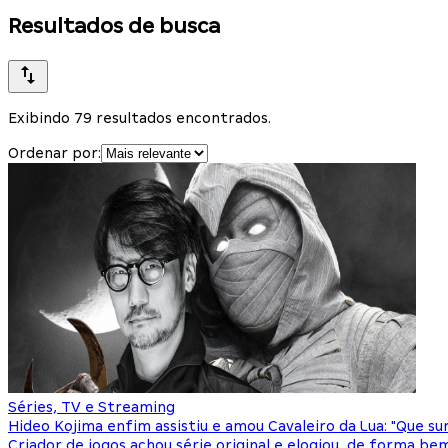
Resultados de busca
Exibindo 79 resultados encontrados.
Ordenar por:
Séries, TV e Streaming
Hideo Kojima enfim assistiu e amou Cavaleiro da Lua: "Que su
Criador de jogos achou série original e elogiou, de forma 