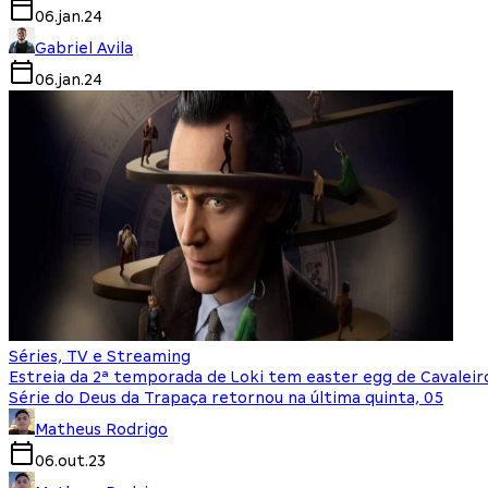
06.jan.24
Gabriel Avila
06.jan.24
Séries, TV e Streaming
Estreia da 2ª temporada de Loki tem easter egg de Cavaleir
Série do Deus da Trapaça retornou na última quinta, 05
Matheus Rodrigo
06.out.23