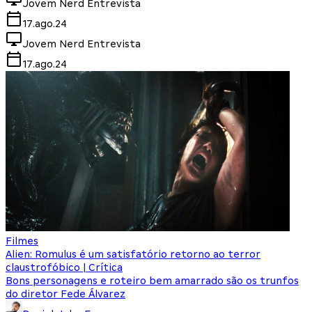
Jovem Nerd Entrevista
17.ago.24
Jovem Nerd Entrevista
17.ago.24
Filmes
Alien: Romulus é um satisfatório retorno ao terror
claustrofóbico | Crítica
Bons personagens e roteiro bem amarrado são os trunfos
do diretor Fede Álvarez