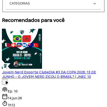
CATEGORIAS
Recomendados para você
Jovem Nerd Esporte Clube
DIA #3 DA COPA 2026: 13 DE
JUNHO - O JOVEM NERD ZICOU O BRASIL? | JNEC 10
Ep.
10
14.jun.26
1h12