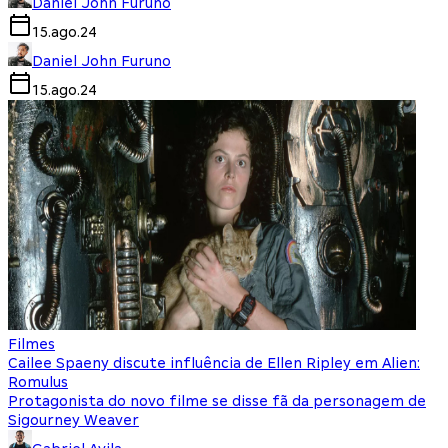
Daniel John Furuno
15.ago.24
Daniel John Furuno
15.ago.24
Filmes
Cailee Spaeny discute influência de Ellen Ripley em Alien:
Romulus
Protagonista do novo filme se disse fã da personagem de
Sigourney Weaver