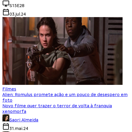
S15E28
03.jul.24
Filmes
Alien: Romulus promete ação e um pouco de desespero em
foto
Novo filme quer trazer o terror de volta à franquia
xenomorfa
Saori Almeida
31.mai.24