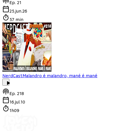
Ep.
21
25.jun.26
57 min
NerdCast
Malandro é malandro, mané é mané
Ep.
218
16.jul.10
1h09