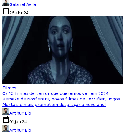
Gabriel Avila
26.abr.24
Filmes
Os 15 filmes de terror que queremos ver em 2024
Remake de Nosferatu, novos filmes de Terrifier, Jogos
Mortais e mais prometem desgraçar o novo ano!
Arthur Eloi
01.jan.24
Arthur Eloi