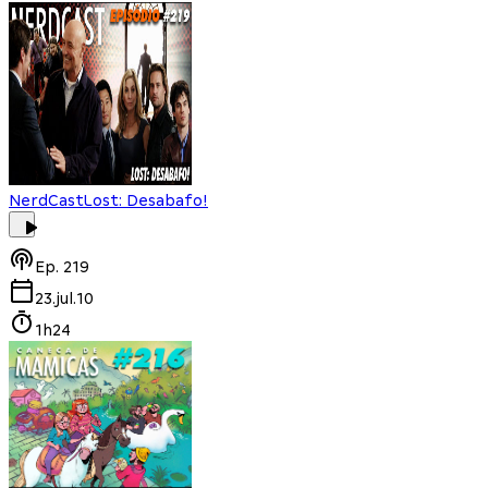
NerdCast
Lost: Desabafo!
Ep.
219
23.jul.10
1h24