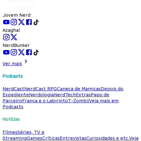
Jovem Nerd
Azaghal
NerdBunker
Ver mais
Podcasts
NerdCast
NerdCast RPG
Caneca de Mamicas
Depois do
Expediente
Nerdologia
NerdTech
Extras
Papo de
Parceiro
França e o Labirinto
T-Zombii
Veja mais em
Podcasts
Notícias
Filmes
Séries, TV e
Streaming
Games
Críticas
Entrevistas
Curiosidades e etc.
Veja