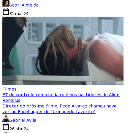
Saori Almeida
31.mai.24
Filmes
ET de controle remoto dá rolê nos bastidores de Alien:
Romulus
Diretor do próximo filme, Fede Alvarez chamou nova
versão Facehugger de “brinquedo favorito”
Gabriel Avila
26.abr.24