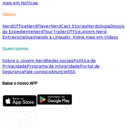
mais em Notícias
Vídeos
NerdOffice
NerdPlayer
NerdCast Stories
Nerdologia
Depois
do Expediente
NerdTour
TrailerOffice
Jovem Nerd
Entrevista
Queimando a Língua
Sr. K
Veja mais em Vídeos
Quem somos
Sobre o Jovem Nerd
Redes sociais
Política de
Privacidade
Programa de Integridade
Portal de
Segurança
Fale conosco
Anuncie
RSS
Baixe o nosso APP