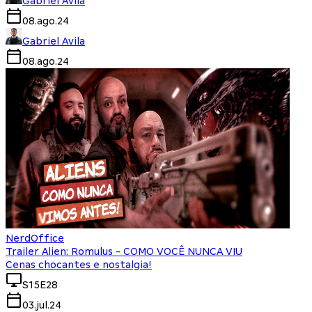
Gabriel Avila
08.ago.24
Gabriel Avila
08.ago.24
NerdOffice
Trailer Alien: Romulus - COMO VOCÊ NUNCA VIU
Cenas chocantes e nostalgia!
S15E28
03.jul.24