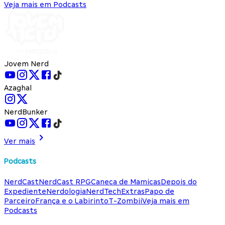
Veja mais em Podcasts
Jovem Nerd
Azaghal
NerdBunker
Ver mais
Podcasts
NerdCast
NerdCast RPG
Caneca de Mamicas
Depois do
Expediente
Nerdologia
NerdTech
Extras
Papo de
Parceiro
França e o Labirinto
T-Zombii
Veja mais em
Podcasts