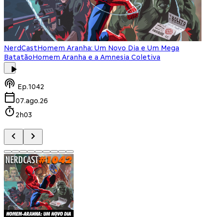
NerdCast
Homem Aranha: Um Novo Dia e Um Mega
Batatão
Homem Aranha e a Amnesia Coletiva
Ep.
1042
07.ago.26
2h03