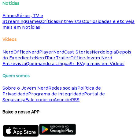
Notícias
Filmes
Séries, TV e
Streaming
Games
Críticas
Entrevistas
Curiosidades e etc.
Veja
mais em Notícias
Vídeos
NerdOffice
NerdPlayer
NerdCast Stories
Nerdologia
Depois
do Expediente
NerdTour
TrailerOffice
Jovem Nerd
Entrevista
Queimando a Língua
Sr. K
Veja mais em Vídeos
Quem somos
Sobre o Jovem Nerd
Redes sociais
Política de
Privacidade
Programa de Integridade
Portal de
Segurança
Fale conosco
Anuncie
RSS
Baixe o nosso APP