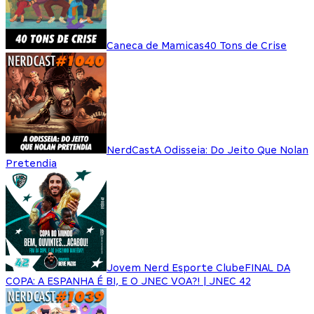
Caneca de Mamicas
40 Tons de Crise
NerdCast
A Odisseia: Do Jeito Que Nolan
Pretendia
Jovem Nerd Esporte Clube
FINAL DA
COPA: A ESPANHA É BI, E O JNEC VOA?! | JNEC 42