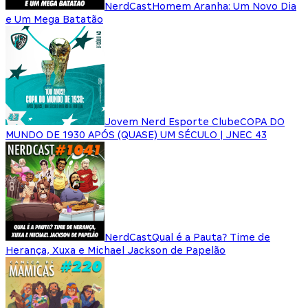
NerdCast
Homem Aranha: Um Novo Dia
e Um Mega Batatão
Jovem Nerd Esporte Clube
COPA DO
MUNDO DE 1930 APÓS (QUASE) UM SÉCULO | JNEC 43
NerdCast
Qual é a Pauta? Time de
Herança, Xuxa e Michael Jackson de Papelão