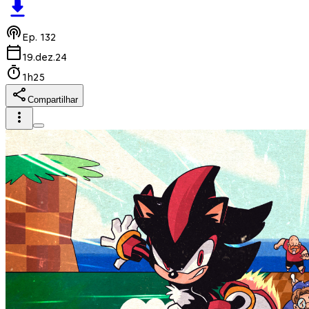
Ep.
132
19.dez.24
1h25
Compartilhar