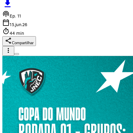
Ep.
11
15.jun.26
44 min
Compartilhar