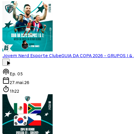
Jovem Nerd Esporte Clube
GUIA DA COPA 2026 - GRUPOS I & J
Ep.
05
27.mai.26
1h22