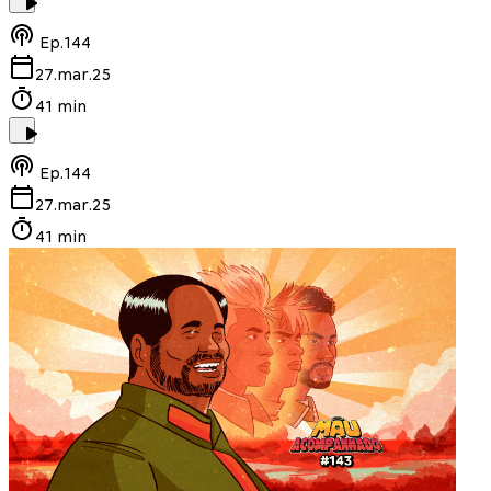
Ep.
144
27.mar.25
41 min
Ep.
144
27.mar.25
41 min