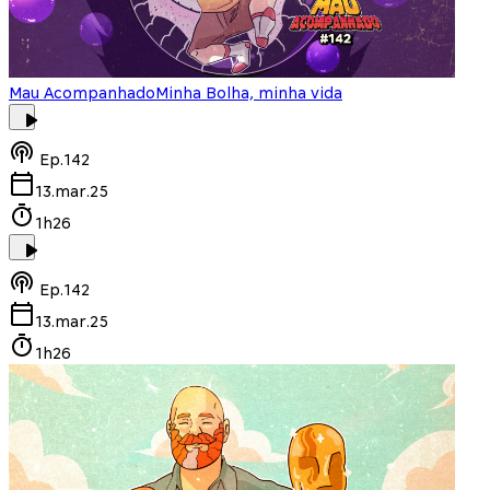
Mau Acompanhado
Minha Bolha, minha vida
Ep.
142
13.mar.25
1h26
Ep.
142
13.mar.25
1h26