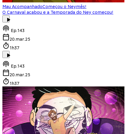
Mau Acompanhado
Começou o Neymês!
O Carnaval acabou e a Temporada do Ney começou!
Ep.
143
20.mar.25
1h37
Ep.
143
20.mar.25
1h37