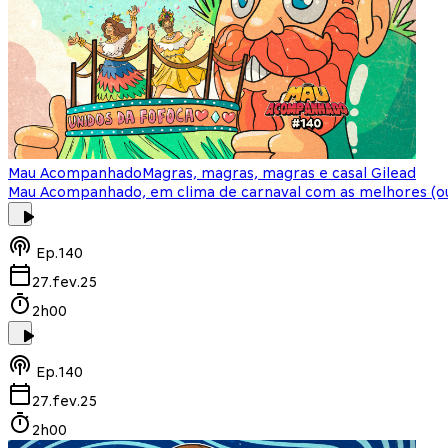
Mau Acompanhado
Magras, magras, magras e casal Gilead
Mau Acompanhado, em clima de carnaval com as melhores (ou
Ep.
140
27.fev.25
2h00
Ep.
140
27.fev.25
2h00