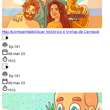
Mau Acompanhado
Oscar histórico e tretas de Carnaval
Ep.
141
06.mar.25
1h12
Ep.
141
06.mar.25
1h12