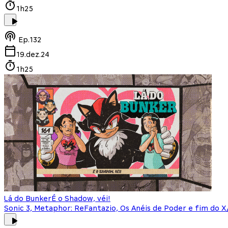
1h25
Ep.
132
19.dez.24
1h25
Lá do Bunker
É o Shadow, véi!
Sonic 3, Metaphor: ReFantazio, Os Anéis de Poder e fim do 