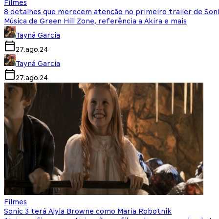
Filmes
8 detalhes que merecem atenção no primeiro trailer de Soni
Música de Green Hill Zone, referência a Akira e mais
Tayná Garcia
27.ago.24
Tayná Garcia
27.ago.24
Filmes
Sonic 3 terá Alyla Browne como Maria Robotnik