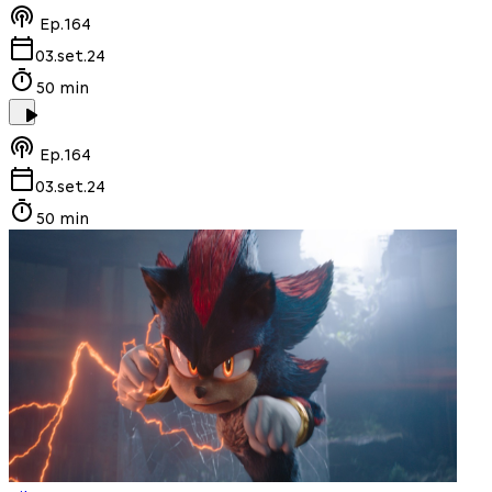
Ep.
164
03.set.24
50 min
Ep.
164
03.set.24
50 min