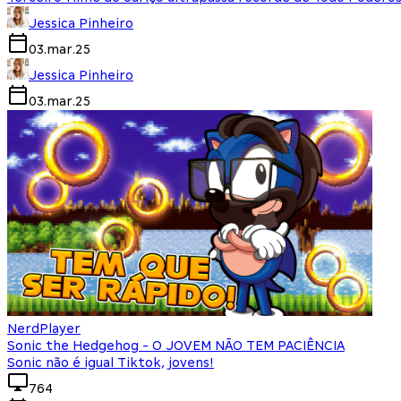
Jessica Pinheiro
03.mar.25
Jessica Pinheiro
03.mar.25
NerdPlayer
Sonic the Hedgehog - O JOVEM NÃO TEM PACIÊNCIA
Sonic não é igual Tiktok, jovens!
764