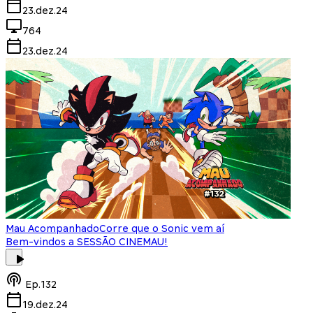
23.dez.24
764
23.dez.24
Mau Acompanhado
Corre que o Sonic vem aí
Bem-vindos a SESSÃO CINEMAU!
Ep.
132
19.dez.24