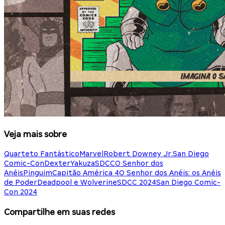
Veja mais sobre
Quarteto Fantástico
Marvel
Robert Downey Jr.
San Diego
Comic-Con
Dexter
Yakuza
SDCC
O Senhor dos
Anéis
Pinguim
Capitão América 4
O Senhor dos Anéis: os Anéis
de Poder
Deadpool e Wolverine
SDCC 2024
San Diego Comic-
Con 2024
Compartilhe em suas redes