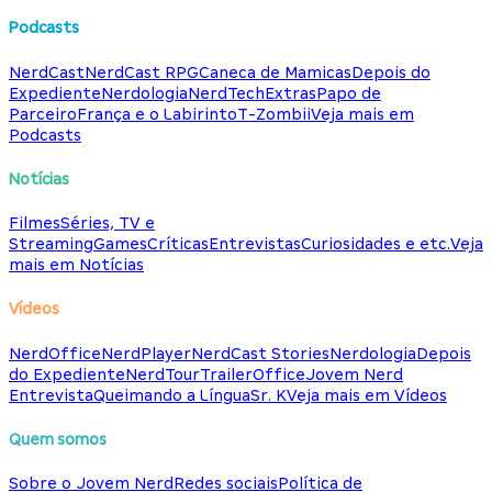
Podcasts
NerdCast
NerdCast RPG
Caneca de Mamicas
Depois do
Expediente
Nerdologia
NerdTech
Extras
Papo de
Parceiro
França e o Labirinto
T-Zombii
Veja mais em
Podcasts
Notícias
Filmes
Séries, TV e
Streaming
Games
Críticas
Entrevistas
Curiosidades e etc.
Veja
mais em Notícias
Vídeos
NerdOffice
NerdPlayer
NerdCast Stories
Nerdologia
Depois
do Expediente
NerdTour
TrailerOffice
Jovem Nerd
Entrevista
Queimando a Língua
Sr. K
Veja mais em Vídeos
Quem somos
Sobre o Jovem Nerd
Redes sociais
Política de