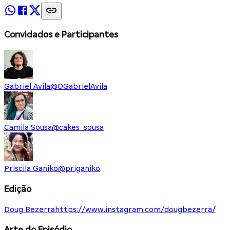
Convidados e Participantes
Gabriel Avila
@
OGabrielAvila
Camila Sousa
@
cakes_sousa
Priscila Ganiko
@
priganiko
Edição
Doug Bezerra
https://www.instagram.com/dougbezerra/
Arte do Episódio