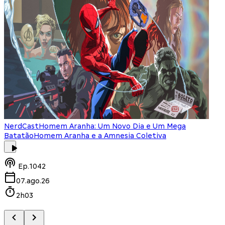
NerdCast
Homem Aranha: Um Novo Dia e Um Mega
Batatão
Homem Aranha e a Amnesia Coletiva
Ep.
1042
07.ago.26
2h03