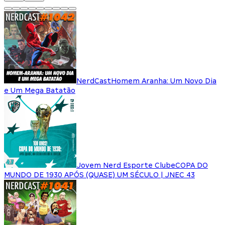
NerdCast
Homem Aranha: Um Novo Dia
e Um Mega Batatão
Jovem Nerd Esporte Clube
COPA DO
MUNDO DE 1930 APÓS (QUASE) UM SÉCULO | JNEC 43