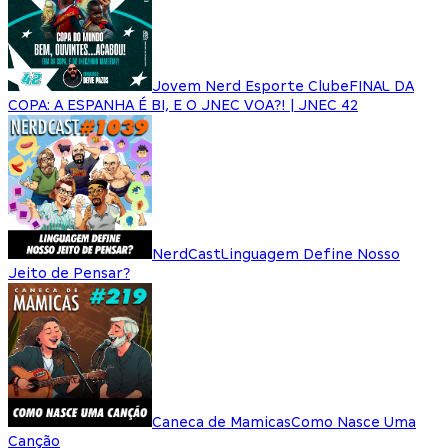
Jovem Nerd Esporte Clube
FINAL DA
COPA: A ESPANHA É BI, E O JNEC VOA?! | JNEC 42
NerdCast
Linguagem Define Nosso
Jeito de Pensar?
Caneca de Mamicas
Como Nasce Uma
Canção