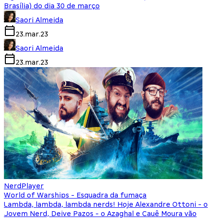
Brasília) do dia 30 de março
Saori Almeida
23.mar.23
Saori Almeida
23.mar.23
NerdPlayer
World of Warships - Esquadra da fumaça
Lambda, lambda, lambda nerds! Hoje Alexandre Ottoni - o
Jovem Nerd, Deive Pazos - o Azaghal e Cauê Moura vão