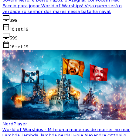
Jovem Nerd, e Deive Pazos, o Azaghal, convocam Mau
Faccio para jogar World of Warships! Veja quem será o
verdadeiro senhor dos mares nessa batalha naval.
399
16.set.19
399
16.set.19
NerdPlayer
World of Warships - Mil e uma maneiras de morrer no mar
Lambda, lambda, lambda nerds! Hoje Alexandre Ottoni o