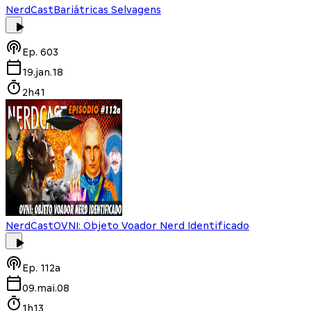
NerdCast
Bariátricas Selvagens
Ep.
603
19.jan.18
2h41
NerdCast
OVNI: Objeto Voador Nerd Identificado
Ep.
112a
09.mai.08
1h13