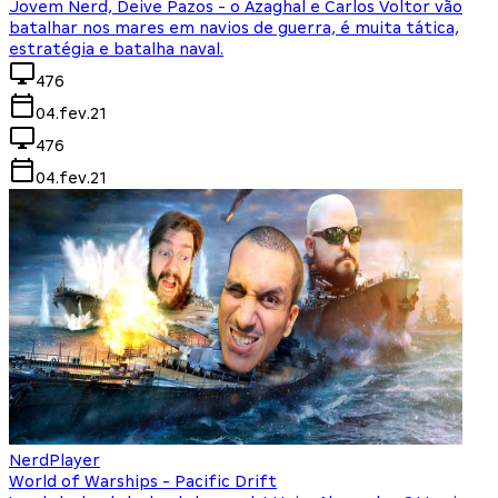
Jovem Nerd, Deive Pazos - o Azaghal e Carlos Voltor vão
batalhar nos mares em navios de guerra, é muita tática,
estratégia e batalha naval.
476
04.fev.21
476
04.fev.21
NerdPlayer
World of Warships - Pacific Drift