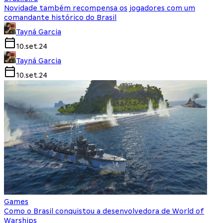
Novidade também recompensa os jogadores com um
comandante histórico do Brasil
Tayná Garcia
10.set.24
Tayná Garcia
10.set.24
Games
Como o Brasil conquistou a desenvolvedora de World of
Warships