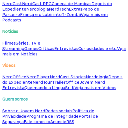
NerdCast
NerdCast RPG
Caneca de Mamicas
Depois do
Expediente
Nerdologia
NerdTech
Extras
Papo de
Parceiro
França e o Labirinto
T-Zombii
Veja mais em
Podcasts
Notícias
Filmes
Séries, TV e
Streaming
Games
Críticas
Entrevistas
Curiosidades e etc.
Veja
mais em Notícias
Vídeos
NerdOffice
NerdPlayer
NerdCast Stories
Nerdologia
Depois
do Expediente
NerdTour
TrailerOffice
Jovem Nerd
Entrevista
Queimando a Língua
Sr. K
Veja mais em Vídeos
Quem somos
Sobre o Jovem Nerd
Redes sociais
Política de
Privacidade
Programa de Integridade
Portal de
Segurança
Fale conosco
Anuncie
RSS