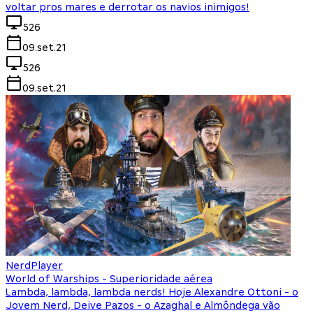
voltar pros mares e derrotar os navios inimigos!
526
09.set.21
526
09.set.21
NerdPlayer
World of Warships - Superioridade aérea
Lambda, lambda, lambda nerds! Hoje Alexandre Ottoni - o
Jovem Nerd, Deive Pazos - o Azaghal e Almôndega vão