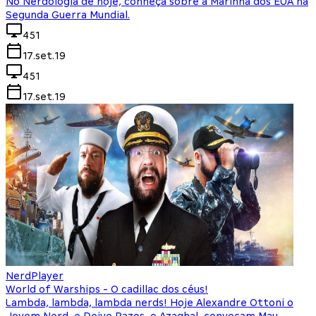
No Nerdologia de hoje, conheça sobre a Marinha dos EUA na
Segunda Guerra Mundial.
451
17.set.19
451
17.set.19
NerdPlayer
World of Warships - O cadillac dos céus!
Lambda, lambda, lambda nerds! Hoje Alexandre Ottoni o