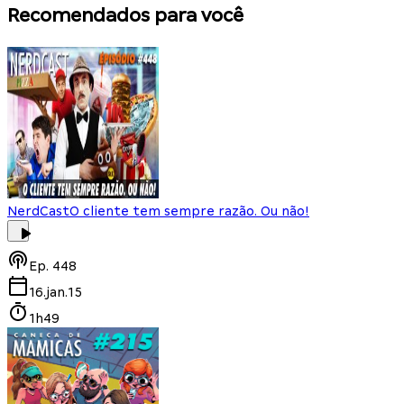
Recomendados para você
NerdCast
O cliente tem sempre razão. Ou não!
Ep.
448
16.jan.15
1h49