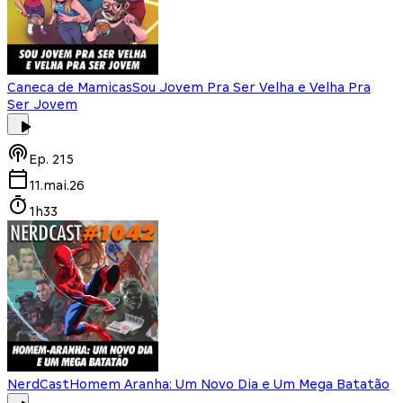
Caneca de Mamicas
Sou Jovem Pra Ser Velha e Velha Pra
Ser Jovem
Ep.
215
11.mai.26
1h33
NerdCast
Homem Aranha: Um Novo Dia e Um Mega Batatão