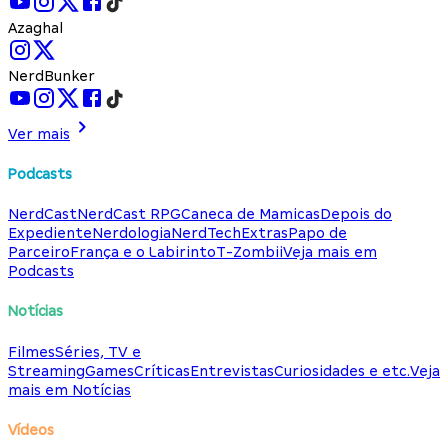
Azaghal
NerdBunker
Ver mais
Podcasts
NerdCast
NerdCast RPG
Caneca de Mamicas
Depois do
Expediente
Nerdologia
NerdTech
Extras
Papo de
Parceiro
França e o Labirinto
T-Zombii
Veja mais em
Podcasts
Notícias
Filmes
Séries, TV e
Streaming
Games
Críticas
Entrevistas
Curiosidades e etc.
Veja
mais em Notícias
Vídeos