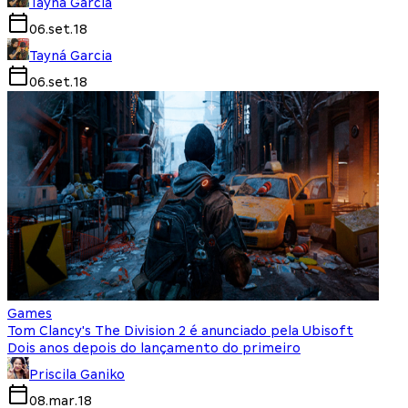
Tayná Garcia
06.set.18
Tayná Garcia
06.set.18
Games
Tom Clancy's The Division 2 é anunciado pela Ubisoft
Dois anos depois do lançamento do primeiro
Priscila Ganiko
08.mar.18