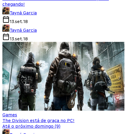
chegando!
Tayná Garcia
13.set.18
Tayná Garcia
13.set.18
Games
The Division está de graça no PC!
Até o próximo domingo (9)