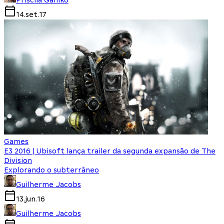
Priscila Ganiko
14.set.17
Games
E3 2016 | Ubisoft lança trailer da segunda expansão de The
Division
Explorando o subterrâneo
Guilherme Jacobs
13.jun.16
Guilherme Jacobs