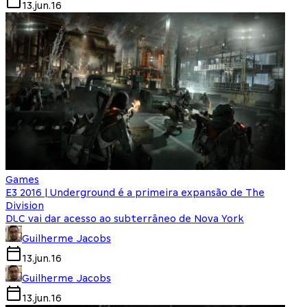
13.jun.16
Games
E3 2016 | Underground é a primeira expansão de The
Division
DLC vai dar acesso ao subterrâneo de Nova York
Guilherme Jacobs
13.jun.16
Guilherme Jacobs
13.jun.16