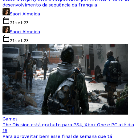
desenvolvimento da sequência da franquia
Saori Almeida
21.set.23
Saori Almeida
21.set.23
Games
The Division está gratuito para PS4, Xbox One e PC até dia
16
Para aproveitar bem esse final de semana que tá