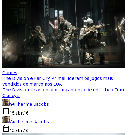
Games
The Division e Far Cry Primal lideram os jogos mais
vendidos de março nos EUA
The Division teve o maior lançamento de um título Tom
Clancy's
Guilherme Jacobs
15.abr.16
Guilherme Jacobs
15.abr.16