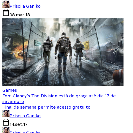
Priscila Ganiko
08.mar.18
Games
Tom Clancy’s The Division está de graça até dia 17 de
setembro
Final de semana permite acesso gratuito
Priscila Ganiko
14.set.17