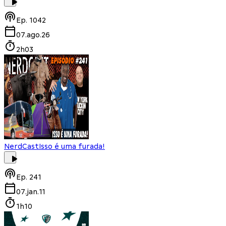
Ep.
1042
07.ago.26
2h03
NerdCast
Isso é uma furada!
Ep.
241
07.jan.11
1h10