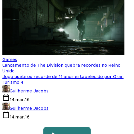
Games
Lançamento de The Division quebra recordes no Reino
Unido
Jogo quebrou recorde de 11 anos estabelecido por Gran
Turismo 4
Guilherme Jacobs
14.mar.16
Guilherme Jacobs
14.mar.16