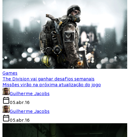
Games
The Division vai ganhar desafios semanais
Missões virão na próxima atualização do jogo
Guilherme Jacobs
05.abr.16
Guilherme Jacobs
05.abr.16