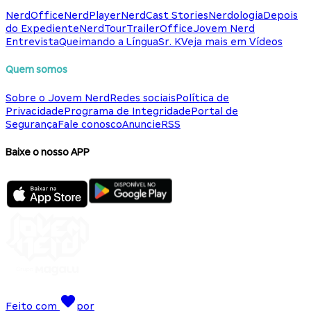
NerdOffice
NerdPlayer
NerdCast Stories
Nerdologia
Depois
do Expediente
NerdTour
TrailerOffice
Jovem Nerd
Entrevista
Queimando a Língua
Sr. K
Veja mais em Vídeos
Quem somos
Sobre o Jovem Nerd
Redes sociais
Política de
Privacidade
Programa de Integridade
Portal de
Segurança
Fale conosco
Anuncie
RSS
Baixe o nosso APP
Feito com
por