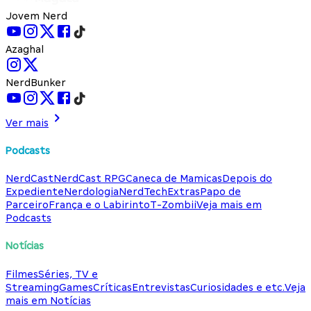
Jovem Nerd
Azaghal
NerdBunker
Ver mais
Podcasts
NerdCast
NerdCast RPG
Caneca de Mamicas
Depois do
Expediente
Nerdologia
NerdTech
Extras
Papo de
Parceiro
França e o Labirinto
T-Zombii
Veja mais em
Podcasts
Notícias
Filmes
Séries, TV e
Streaming
Games
Críticas
Entrevistas
Curiosidades e etc.
Veja
mais em Notícias