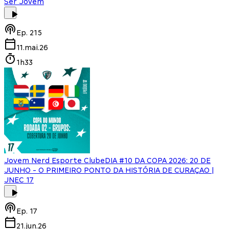
Ser Jovem
Ep.
215
11.mai.26
1h33
Jovem Nerd Esporte Clube
DIA #10 DA COPA 2026: 20 DE
JUNHO - O PRIMEIRO PONTO DA HISTÓRIA DE CURAÇAO |
JNEC 17
Ep.
17
21.jun.26