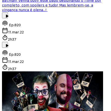
Batman! Venha ouvir esse papo debulhando o filme por
completo, com spoilers e tudo! Mas lembrem-se, a
vingança nunca é plena...!
Ep.
820
11.mar.22
2h37
Ep.
820
11.mar.22
2h37