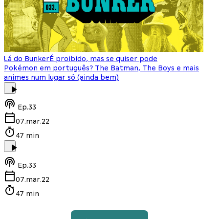
Lá do Bunker
É proibido, mas se quiser pode
Pokémon em português? The Batman, The Boys e mais
animes num lugar só (ainda bem)
Ep.
33
07.mar.22
47 min
Ep.
33
07.mar.22
47 min