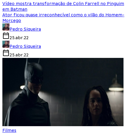
Vídeo mostra transformação de Colin Farrell no Pinguim
em Batman
Ator ficou quase irreconhecível como o vilão do Homem-
Morcego
Pedro Siqueira
25.abr.22
Pedro Siqueira
25.abr.22
Filmes