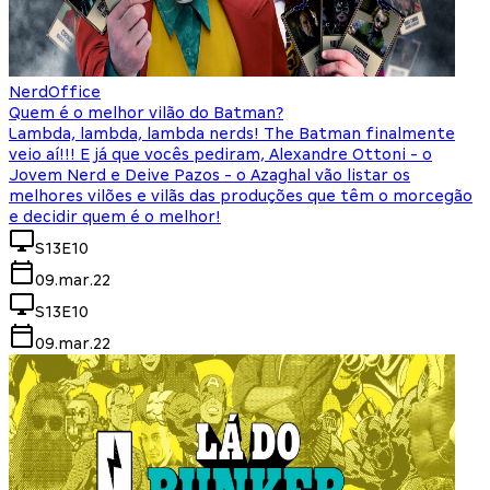
NerdOffice
Quem é o melhor vilão do Batman?
Lambda, lambda, lambda nerds! The Batman finalmente
veio aí!!! E já que vocês pediram, Alexandre Ottoni - o
Jovem Nerd e Deive Pazos - o Azaghal vão listar os
melhores vilões e vilãs das produções que têm o morcegão
e decidir quem é o melhor!
S13E10
09.mar.22
S13E10
09.mar.22