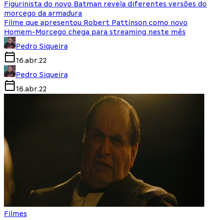
Figurinista do novo Batman revela diferentes versões do
morcego da armadura
Filme que apresentou Robert Pattinson como novo
Homem-Morcego chega para streaming neste mês
Pedro Siqueira
16.abr.22
Pedro Siqueira
16.abr.22
Filmes