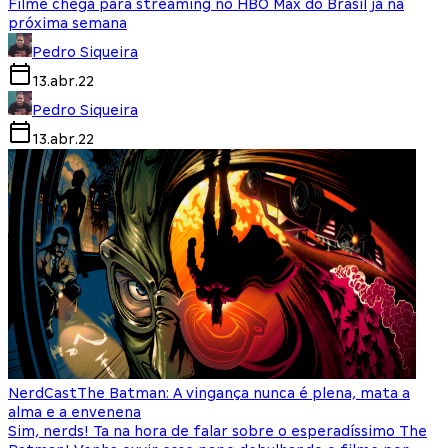
Filme chega para streaming no HBO Max do Brasil já na
próxima semana
Pedro Siqueira
13.abr.22
Pedro Siqueira
13.abr.22
NerdCast
The Batman: A vingança nunca é plena, mata a
alma e a envenena
Sim, nerds! Ta na hora de falar sobre o esperadíssimo The