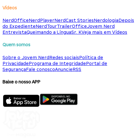
Vídeos
NerdOffice
NerdPlayer
NerdCast Stories
Nerdologia
Depois
do Expediente
NerdTour
TrailerOffice
Jovem Nerd
Entrevista
Queimando a Língua
Sr. K
Veja mais em Vídeos
Quem somos
Sobre o Jovem Nerd
Redes sociais
Política de
Privacidade
Programa de Integridade
Portal de
Segurança
Fale conosco
Anuncie
RSS
Baixe o nosso APP