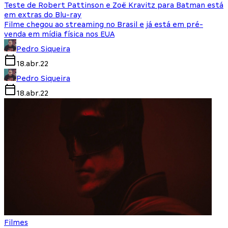
Teste de Robert Pattinson e Zoë Kravitz para Batman está
em extras do Blu-ray
Filme chegou ao streaming no Brasil e já está em pré-
venda em mídia física nos EUA
Pedro Siqueira
18.abr.22
Pedro Siqueira
18.abr.22
Filmes