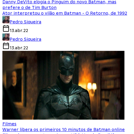
Danny DeVito elogia o Pinguim do novo Batman, mas
prefere o de Tim Burton
Ator interpretou o vilão em Batman - O Retorno, de 1992
Pedro Siqueira
13.abr.22
Pedro Siqueira
13.abr.22
Filmes
Warner libera os primeiros 10 minutos de Batman online