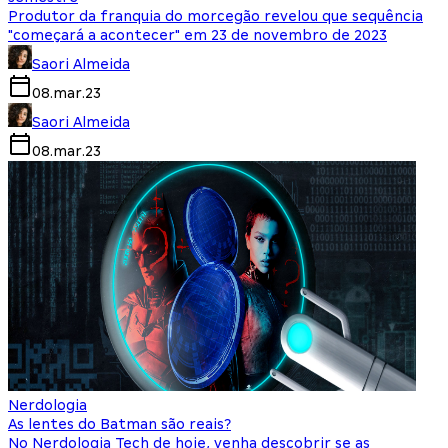
Produtor da franquia do morcegão revelou que sequência
"começará a acontecer" em 23 de novembro de 2023
Saori Almeida
08.mar.23
Saori Almeida
08.mar.23
Nerdologia
As lentes do Batman são reais?
No Nerdologia Tech de hoje, venha descobrir se as