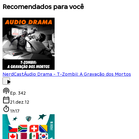
Recomendados para você
NerdCast
Áudio Drama - T-Zombii: A Gravação dos Mortos
Ep.
342
21.dez.12
1h17