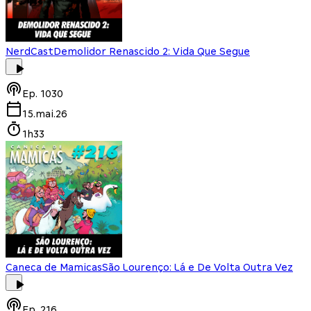
NerdCast
Demolidor Renascido 2: Vida Que Segue
Ep.
1030
15.mai.26
1h33
Caneca de Mamicas
São Lourenço: Lá e De Volta Outra Vez
Ep.
216