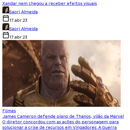
Xandar nem chegou a receber efeitos visuais
Saori Almeida
17.abr.23
Saori Almeida
17.abr.23
Filmes
James Cameron defende plano de Thanos, vilão da Marvel
O diretor concordou com as ações do personagem para
solucionar a crise de recursos em Vingadores: A Guerra