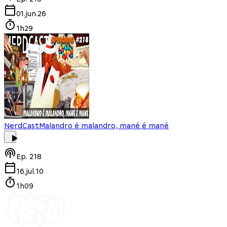
01.jun.26
1h29
NerdCast
Malandro é malandro, mané é mané
Ep.
218
16.jul.10
1h09