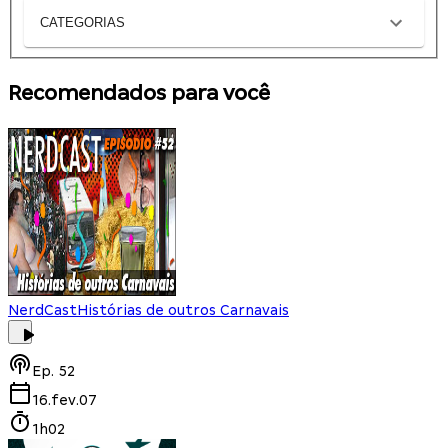
CATEGORIAS
Recomendados para você
NerdCast
Histórias de outros Carnavais
Ep.
52
16.fev.07
1h02