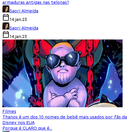
armaduras antigas nas telonas?
Saori Almeida
14.jan.23
Saori Almeida
14.jan.23
Filmes
Thanos é um dos 10 nomes de bebê mais usados por fãs da
Disney nos EUA
Porque é CLARO que é…