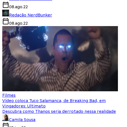
08.ago.22
Redação NerdBunker
08.ago.22
Filmes
Vídeo coloca Tuco Salamanca, de Breaking Bad, em
Vingadores: Ultimato
Descubra como Thanos seria derrotado nessa realidade
Camila Sousa