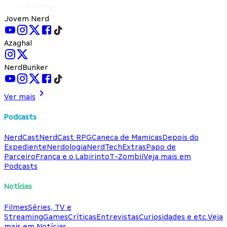
Jovem Nerd
Azaghal
NerdBunker
Ver mais
Podcasts
NerdCast
NerdCast RPG
Caneca de Mamicas
Depois do
Expediente
Nerdologia
NerdTech
Extras
Papo de
Parceiro
França e o Labirinto
T-Zombii
Veja mais em
Podcasts
Notícias
Filmes
Séries, TV e
Streaming
Games
Críticas
Entrevistas
Curiosidades e etc.
Veja
mais em Notícias