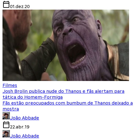
01.dez.20
Filmes
Josh Brolin publica nude do Thanos e fãs alertam para
tática do Homem-Formiga
Fãs estão preocupados com bumbum de Thanos deixado a
mostra
João Abbade
22.abr.19
João Abbade