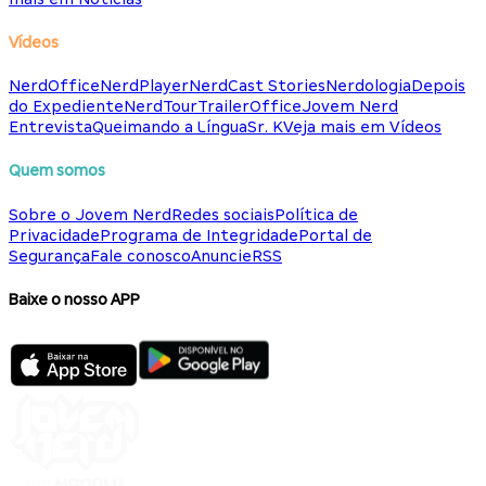
Vídeos
NerdOffice
NerdPlayer
NerdCast Stories
Nerdologia
Depois
do Expediente
NerdTour
TrailerOffice
Jovem Nerd
Entrevista
Queimando a Língua
Sr. K
Veja mais em Vídeos
Quem somos
Sobre o Jovem Nerd
Redes sociais
Política de
Privacidade
Programa de Integridade
Portal de
Segurança
Fale conosco
Anuncie
RSS
Baixe o nosso APP