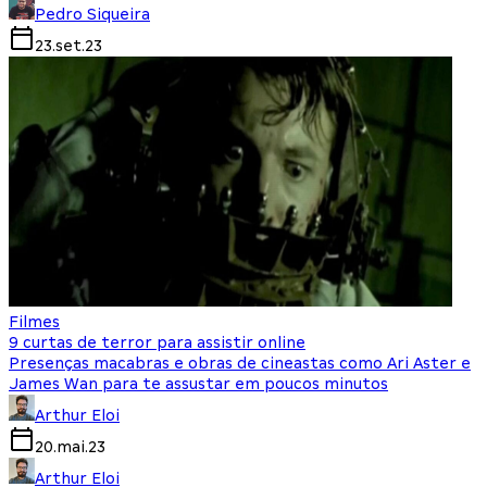
Pedro Siqueira
23.set.23
Filmes
9 curtas de terror para assistir online
Presenças macabras e obras de cineastas como Ari Aster e
James Wan para te assustar em poucos minutos
Arthur Eloi
20.mai.23
Arthur Eloi