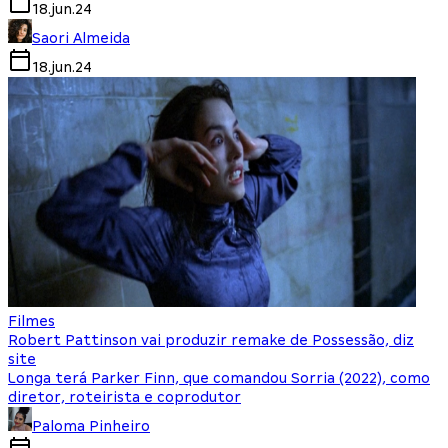
18.jun.24
Saori Almeida
18.jun.24
Filmes
Robert Pattinson vai produzir remake de Possessão, diz
site
Longa terá Parker Finn, que comandou Sorria (2022), como
diretor, roteirista e coprodutor
Paloma Pinheiro