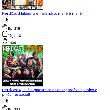
NerdCast
Malandro é malandro, mané é mané
Ep.
218
16.jul.10
1h09
NerdCast
Qual é a pauta? Pelos desagradáveis, Rolex e
p!r0c4 espacial!
Ep.
788