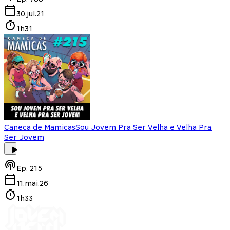
30.jul.21
1h31
Caneca de Mamicas
Sou Jovem Pra Ser Velha e Velha Pra
Ser Jovem
Ep.
215
11.mai.26
1h33