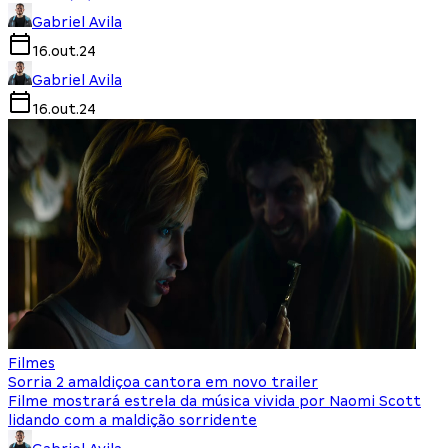
Gabriel Avila
16.out.24
Gabriel Avila
16.out.24
Filmes
Sorria 2 amaldiçoa cantora em novo trailer
Filme mostrará estrela da música vivida por Naomi Scott
lidando com a maldição sorridente