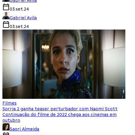
Gabriel Avila
03.set.24
Gabriel Avila
03.set.24
Filmes
Sorria 2 ganha teaser perturbador com Naomi Scott
Continuação do filme de 2022 chega aos cinemas em
outubro
Saori Almeida