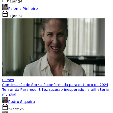
11.jan.24
Paloma Pinheiro
11.jan.24
Filmes
Continuação de Sorria é confirmada para outubro de 2024
Terror da Paramount fez sucesso inesperado na bilheteria
mundial
Pedro Siqueira
23.set.23