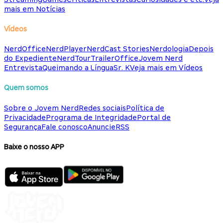
mais em Notícias
Vídeos
NerdOffice
NerdPlayer
NerdCast Stories
Nerdologia
Depois
do Expediente
NerdTour
TrailerOffice
Jovem Nerd
Entrevista
Queimando a Língua
Sr. K
Veja mais em Vídeos
Quem somos
Sobre o Jovem Nerd
Redes sociais
Política de
Privacidade
Programa de Integridade
Portal de
Segurança
Fale conosco
Anuncie
RSS
Baixe o nosso APP