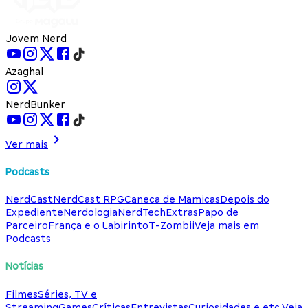
Jovem Nerd
Azaghal
NerdBunker
Ver mais
Podcasts
NerdCast
NerdCast RPG
Caneca de Mamicas
Depois do
Expediente
Nerdologia
NerdTech
Extras
Papo de
Parceiro
França e o Labirinto
T-Zombii
Veja mais em
Podcasts
Notícias
Filmes
Séries, TV e
Streaming
Games
Críticas
Entrevistas
Curiosidades e etc.
Veja