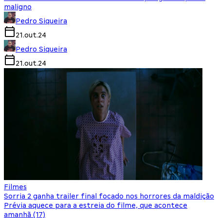
maligno
Pedro Siqueira
21.out.24
Pedro Siqueira
21.out.24
Filmes
Sorria 2 ganha trailer final focado nos horrores da maldição
Prévia aquece para a estreia do filme, que acontece
amanhã (17)