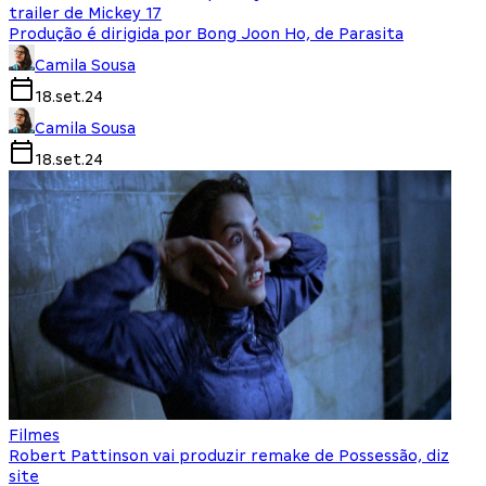
trailer de Mickey 17
Produção é dirigida por Bong Joon Ho, de Parasita
Camila Sousa
18.set.24
Camila Sousa
18.set.24
Filmes
Robert Pattinson vai produzir remake de Possessão, diz
site