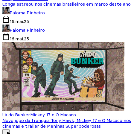
Longa estreou nos cinemas brasileiros em março deste ano
Paloma Pinheiro
16.mai.25
Paloma Pinheiro
16.mai.25
Lá do Bunker
Mickey 17 e O Macaco
Novo jogo da franquia Tony Hawk, Mickey 17 e O Macaco nos
cinemas e trailer de Meninas Superpoderosas