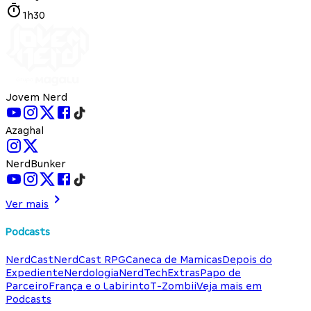
1h30
Jovem Nerd
Azaghal
NerdBunker
Ver mais
Podcasts
NerdCast
NerdCast RPG
Caneca de Mamicas
Depois do
Expediente
Nerdologia
NerdTech
Extras
Papo de
Parceiro
França e o Labirinto
T-Zombii
Veja mais em
Podcasts