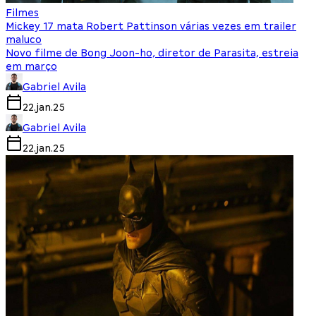
Filmes
Mickey 17 mata Robert Pattinson várias vezes em trailer
maluco
Novo filme de Bong Joon-ho, diretor de Parasita, estreia
em março
Gabriel Avila
22.jan.25
Gabriel Avila
22.jan.25