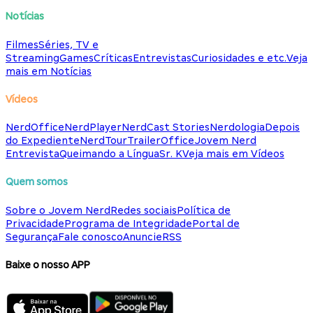
Notícias
Filmes
Séries, TV e
Streaming
Games
Críticas
Entrevistas
Curiosidades e etc.
Veja
mais em Notícias
Vídeos
NerdOffice
NerdPlayer
NerdCast Stories
Nerdologia
Depois
do Expediente
NerdTour
TrailerOffice
Jovem Nerd
Entrevista
Queimando a Língua
Sr. K
Veja mais em Vídeos
Quem somos
Sobre o Jovem Nerd
Redes sociais
Política de
Privacidade
Programa de Integridade
Portal de
Segurança
Fale conosco
Anuncie
RSS
Baixe o nosso APP