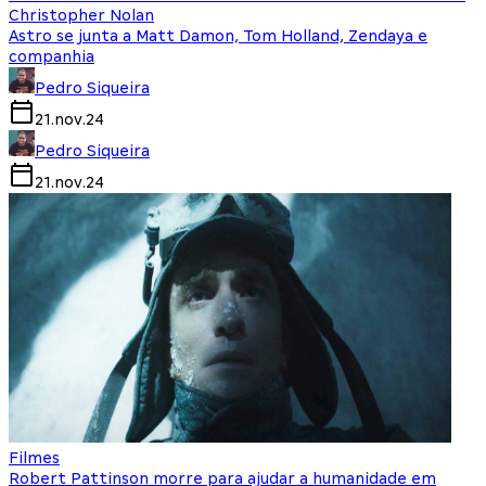
Christopher Nolan
Astro se junta a Matt Damon, Tom Holland, Zendaya e
companhia
Pedro Siqueira
21.nov.24
Pedro Siqueira
21.nov.24
Filmes
Robert Pattinson morre para ajudar a humanidade em