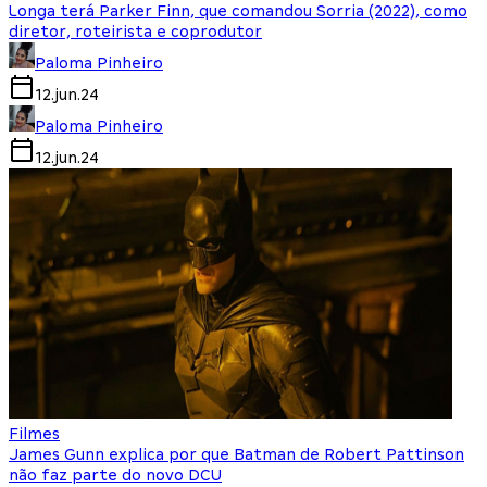
Longa terá Parker Finn, que comandou Sorria (2022), como
diretor, roteirista e coprodutor
Paloma Pinheiro
12.jun.24
Paloma Pinheiro
12.jun.24
Filmes
James Gunn explica por que Batman de Robert Pattinson
não faz parte do novo DCU