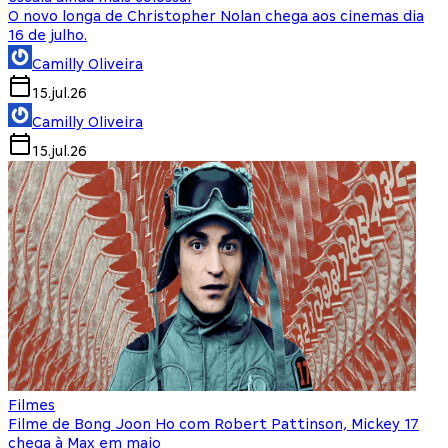
O novo longa de Christopher Nolan chega aos cinemas dia
16 de julho.
Camilly Oliveira
15.jul.26
Camilly Oliveira
15.jul.26
Filmes
Filme de Bong Joon Ho com Robert Pattinson, Mickey 17
chega à Max em maio