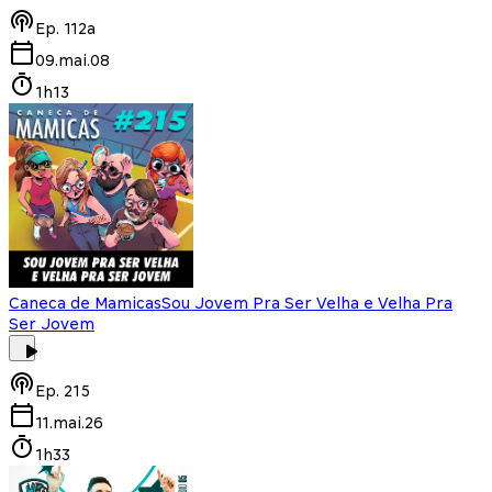
Ep.
112a
09.mai.08
1h13
Caneca de Mamicas
Sou Jovem Pra Ser Velha e Velha Pra
Ser Jovem
Ep.
215
11.mai.26
1h33