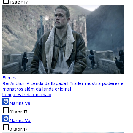
15.abr.17
Filmes
Rei Arthur: A Lenda da Espada | Trailer mostra poderes e
monstros além da lenda original
Longa estreia em maio
Marina Val
01.abr.17
Marina Val
01.abr.17