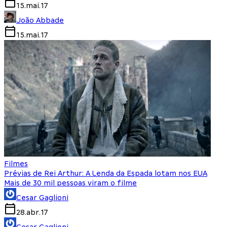
15.mai.17
João Abbade
15.mai.17
Filmes
Prévias de Rei Arthur: A Lenda da Espada lotam nos EUA
Mais de 30 mil pessoas viram o filme
Cesar Gaglioni
28.abr.17