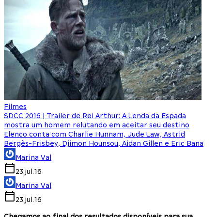
Filmes
SDCC 2016 | Trailer de Rei Arthur: A Lenda da Espada
mostra um homem relutando em aceitar seu destino
Elenco conta com Charlie Hunnam, Jude Law, Astrid
Bergès-Frisbey, Djimon Hounsou, Aidan Gillen e Eric Bana
Marina Val
23.jul.16
Marina Val
23.jul.16
Chegamos ao final dos resultados disponíveis para sua