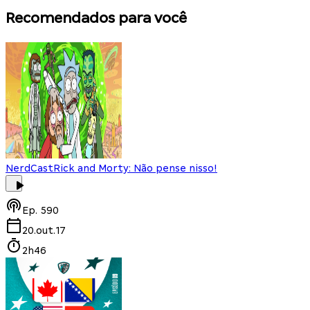
Recomendados para você
NerdCast
Rick and Morty: Não pense nisso!
Ep.
590
20.out.17
2h46