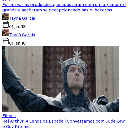
Foram várias produções que apostaram com um orçamento
grande e acabaram se decepcionando nas bilheterias
Tayná Garcia
01.jan.18
Tayná Garcia
01.jan.18
Filmes
Rei Arthur: A Lenda da Espada | Conversamos com Jude Law
e Guy Ritchie