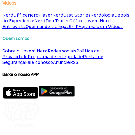
Vídeos
NerdOffice
NerdPlayer
NerdCast Stories
Nerdologia
Depois
do Expediente
NerdTour
TrailerOffice
Jovem Nerd
Entrevista
Queimando a Língua
Sr. K
Veja mais em Vídeos
Quem somos
Sobre o Jovem Nerd
Redes sociais
Política de
Privacidade
Programa de Integridade
Portal de
Segurança
Fale conosco
Anuncie
RSS
Baixe o nosso APP