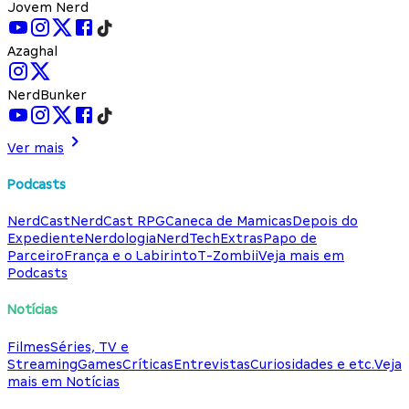
Jovem Nerd
Azaghal
NerdBunker
Ver mais
Podcasts
NerdCast
NerdCast RPG
Caneca de Mamicas
Depois do
Expediente
Nerdologia
NerdTech
Extras
Papo de
Parceiro
França e o Labirinto
T-Zombii
Veja mais em
Podcasts
Notícias
Filmes
Séries, TV e
Streaming
Games
Críticas
Entrevistas
Curiosidades e etc.
Veja
mais em Notícias