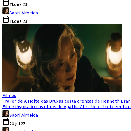
11.dez.23
Saori Almeida
11.dez.23
Filmes
Trailer de A Noite das Bruxas testa crenças de Kenneth Bra
Filme inspirado nas obras de Agatha Christie estreia em 14
Saori Almeida
20.jul.23