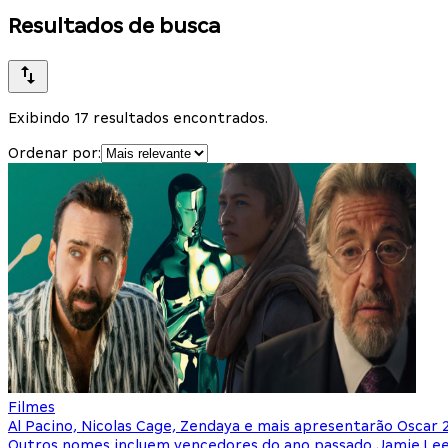
Resultados de busca
Exibindo 17 resultados encontrados.
Ordenar por:
Filmes
Al Pacino, Nicolas Cage, Zendaya e mais apresentarão Oscar 
Outros nomes incluem vencedores do ano passado Jamie Lee 