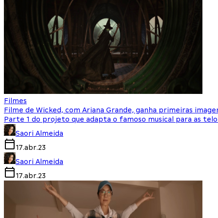
Filmes
Filme de Wicked, com Ariana Grande, ganha primeiras image
Parte 1 do projeto que adapta o famoso musical para as te
Saori Almeida
17.abr.23
Saori Almeida
17.abr.23