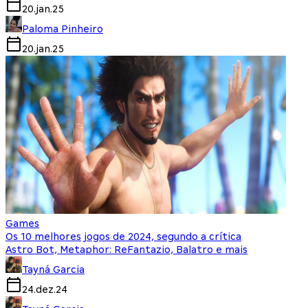
20.jan.25
Paloma Pinheiro
20.jan.25
Games
Os 10 melhores jogos de 2024, segundo a crítica
Astro Bot, Metaphor: ReFantazio, Balatro e mais
Tayná Garcia
24.dez.24