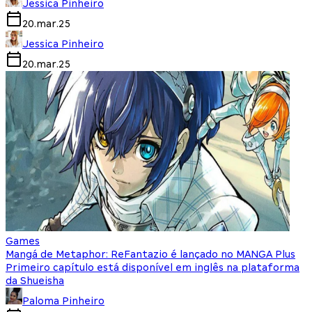
Jessica Pinheiro
20.mar.25
Jessica Pinheiro
20.mar.25
Games
Mangá de Metaphor: ReFantazio é lançado no MANGA Plus
Primeiro capítulo está disponível em inglês na plataforma
da Shueisha
Paloma Pinheiro