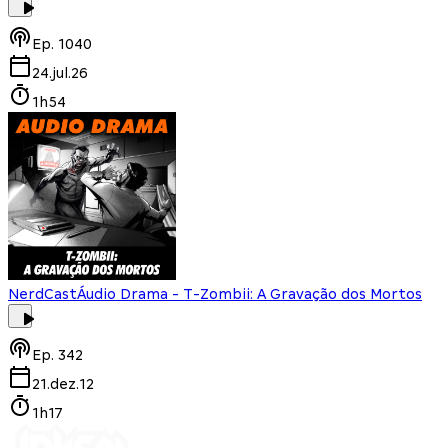
Ep.
1040
24.jul.26
1h54
NerdCast
Áudio Drama - T-Zombii: A Gravação dos Mortos
Ep.
342
21.dez.12
1h17