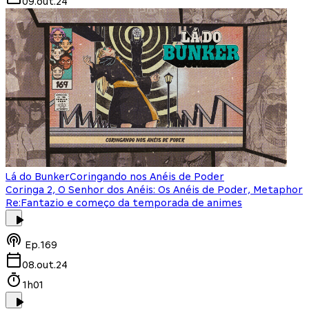
09.out.24
Lá do Bunker
Coringando nos Anéis de Poder
Coringa 2, O Senhor dos Anéis: Os Anéis de Poder, Metaphor
Re:Fantazio e começo da temporada de animes
Ep.
169
08.out.24
1h01