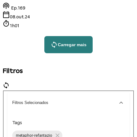
Ep.
169
08.out.24
1h01
Carregar mais
Filtros
Filtros Selecionados
Tags
metaphor-refantazio