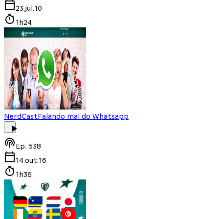
23.jul.10
1h24
NerdCast
Falando mal do Whatsapp
Ep.
538
14.out.16
1h36