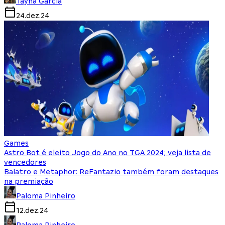
Tayná Garcia
24.dez.24
Games
Astro Bot é eleito Jogo do Ano no TGA 2024; veja lista de
vencedores
Balatro e Metaphor: ReFantazio também foram destaques
na premiação
Paloma Pinheiro
12.dez.24