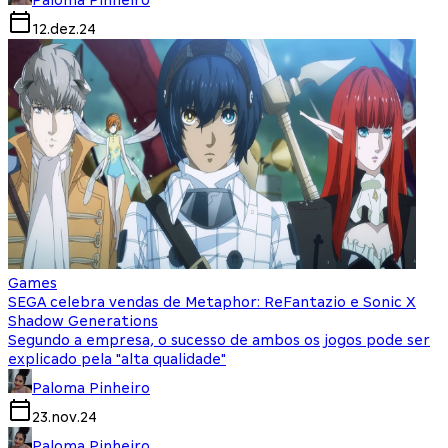
Paloma Pinheiro
12.dez.24
Games
SEGA celebra vendas de Metaphor: ReFantazio e Sonic X
Shadow Generations
Segundo a empresa, o sucesso de ambos os jogos pode ser
explicado pela "alta qualidade"
Paloma Pinheiro
23.nov.24
Paloma Pinheiro