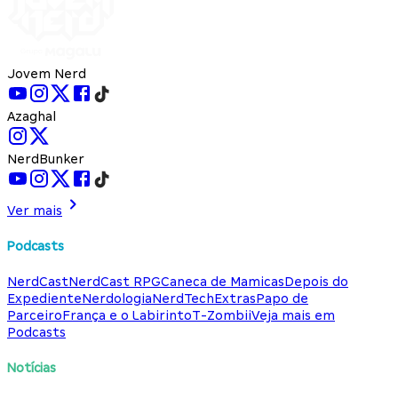
Jovem Nerd
Azaghal
NerdBunker
Ver mais
Podcasts
NerdCast
NerdCast RPG
Caneca de Mamicas
Depois do
Expediente
Nerdologia
NerdTech
Extras
Papo de
Parceiro
França e o Labirinto
T-Zombii
Veja mais em
Podcasts
Notícias