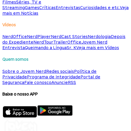
Filmes
Séries, TV e
Streaming
Games
Críticas
Entrevistas
Curiosidades e etc.
Veja
mais em Notícias
Vídeos
NerdOffice
NerdPlayer
NerdCast Stories
Nerdologia
Depois
do Expediente
NerdTour
TrailerOffice
Jovem Nerd
Entrevista
Queimando a Língua
Sr. K
Veja mais em Vídeos
Quem somos
Sobre o Jovem Nerd
Redes sociais
Política de
Privacidade
Programa de Integridade
Portal de
Segurança
Fale conosco
Anuncie
RSS
Baixe o nosso APP