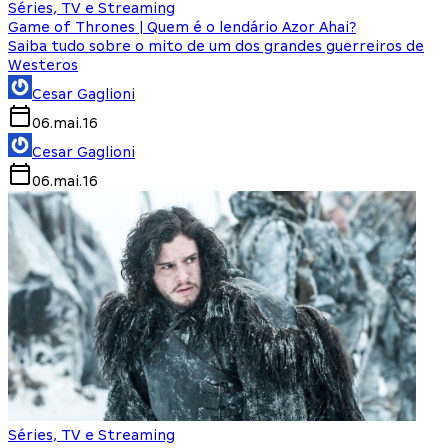
Séries, TV e Streaming
Game of Thrones | Quem é o lendário Azor Ahai?
Saiba tudo sobre o mito de um dos grandes guerreiros de
Westeros
Cesar Gaglioni
06.mai.16
Cesar Gaglioni
06.mai.16
Séries, TV e Streaming