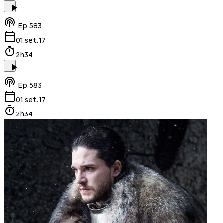
Ep.
583
01.set.17
2h34
Ep.
583
01.set.17
2h34