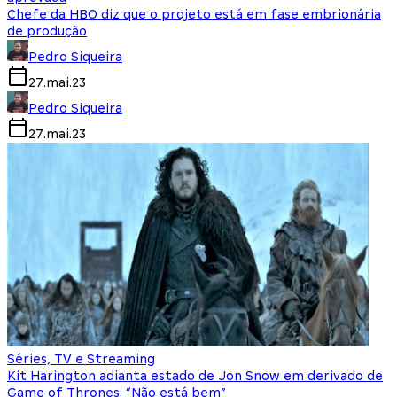
Chefe da HBO diz que o projeto está em fase embrionária
de produção
Pedro Siqueira
27.mai.23
Pedro Siqueira
27.mai.23
Séries, TV e Streaming
Kit Harington adianta estado de Jon Snow em derivado de
Game of Thrones: “Não está bem”