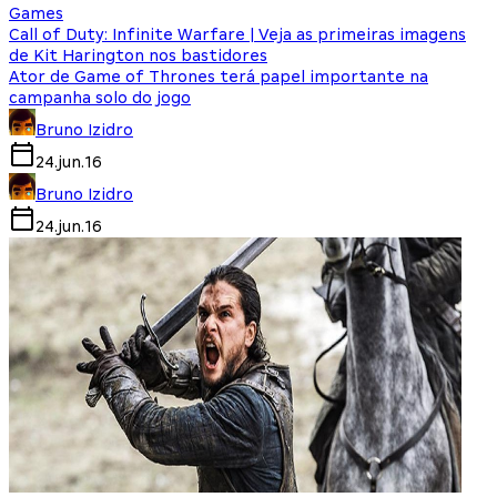
Games
Call of Duty: Infinite Warfare | Veja as primeiras imagens
de Kit Harington nos bastidores
Ator de Game of Thrones terá papel importante na
campanha solo do jogo
Bruno Izidro
24.jun.16
Bruno Izidro
24.jun.16