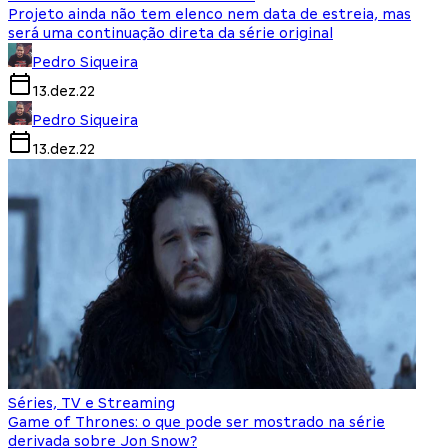
Projeto ainda não tem elenco nem data de estreia, mas
será uma continuação direta da série original
Pedro Siqueira
13.dez.22
Pedro Siqueira
13.dez.22
Séries, TV e Streaming
Game of Thrones: o que pode ser mostrado na série
derivada sobre Jon Snow?