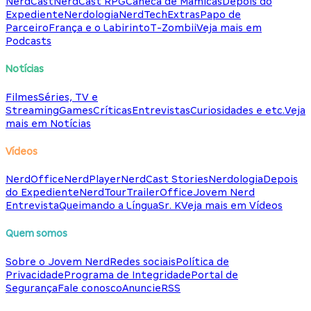
NerdCast
NerdCast RPG
Caneca de Mamicas
Depois do
Expediente
Nerdologia
NerdTech
Extras
Papo de
Parceiro
França e o Labirinto
T-Zombii
Veja mais em
Podcasts
Notícias
Filmes
Séries, TV e
Streaming
Games
Críticas
Entrevistas
Curiosidades e etc.
Veja
mais em Notícias
Vídeos
NerdOffice
NerdPlayer
NerdCast Stories
Nerdologia
Depois
do Expediente
NerdTour
TrailerOffice
Jovem Nerd
Entrevista
Queimando a Língua
Sr. K
Veja mais em Vídeos
Quem somos
Sobre o Jovem Nerd
Redes sociais
Política de
Privacidade
Programa de Integridade
Portal de
Segurança
Fale conosco
Anuncie
RSS