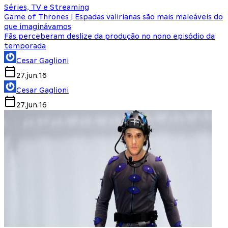
Séries, TV e Streaming
Game of Thrones | Espadas valirianas são mais maleáveis do
que imaginávamos
Fãs perceberam deslize da produção no nono episódio da
temporada
Cesar Gaglioni
27.jun.16
Cesar Gaglioni
27.jun.16