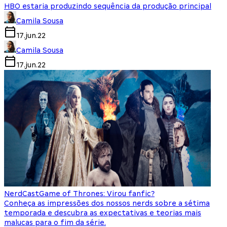
HBO estaria produzindo sequência da produção principal
Camila Sousa
17.jun.22
Camila Sousa
17.jun.22
NerdCast
Game of Thrones: Virou fanfic?
Conheça as impressões dos nossos nerds sobre a sétima
temporada e descubra as expectativas e teorias mais
malucas para o fim da série.