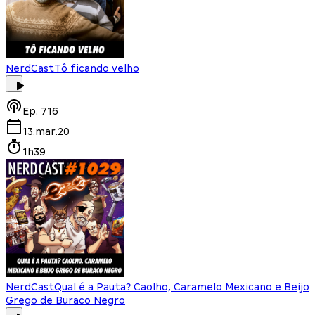
NerdCast
Tô ficando velho
Ep.
716
13.mar.20
1h39
NerdCast
Qual é a Pauta? Caolho, Caramelo Mexicano e Beijo
Grego de Buraco Negro