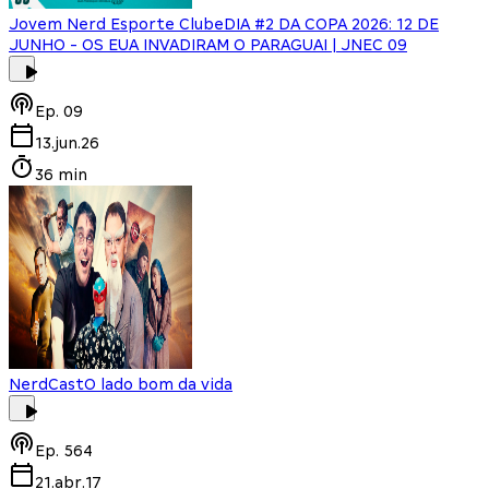
Jovem Nerd Esporte Clube
DIA #2 DA COPA 2026: 12 DE
JUNHO - OS EUA INVADIRAM O PARAGUAI | JNEC 09
Ep.
09
13.jun.26
36 min
NerdCast
O lado bom da vida
Ep.
564
21.abr.17