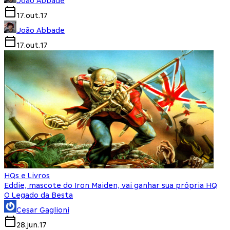
João Abbade
17.out.17
João Abbade
17.out.17
HQs e Livros
Eddie, mascote do Iron Maiden, vai ganhar sua própria HQ
O Legado da Besta
Cesar Gaglioni
28.jun.17