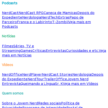
Podcasts
NerdCast
NerdCast RPG
Caneca de Mamicas
Depois do
Expediente
Nerdologia
NerdTech
Extras
Papo de
Parceiro
França e o Labirinto
T-Zombii
Veja mais em
Podcasts
Notícias
Filmes
Séries, TV e
Streaming
Games
Críticas
Entrevistas
Curiosidades e etc.
Veja
mais em Notícias
Vídeos
NerdOffice
NerdPlayer
NerdCast Stories
Nerdologia
Depois
do Expediente
NerdTour
TrailerOffice
Jovem Nerd
Entrevista
Queimando a Língua
Sr. K
Veja mais em Vídeos
Quem somos
Sobre o Jovem Nerd
Redes sociais
Política de
Privacidade
Programa de Integridade
Portal de