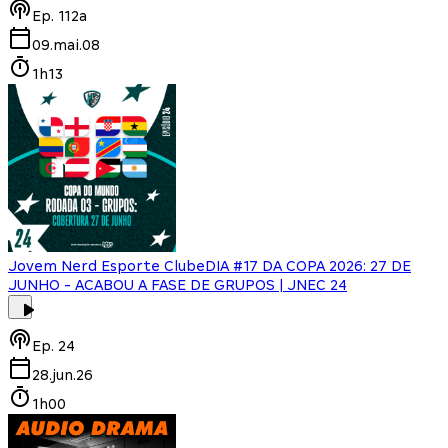
Ep.
112a
09.mai.08
1h13
Jovem Nerd Esporte Clube
DIA #17 DA COPA 2026: 27 DE
JUNHO - ACABOU A FASE DE GRUPOS | JNEC 24
Ep.
24
28.jun.26
1h00