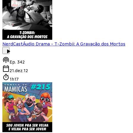
NerdCast
Áudio Drama - T-Zombii: A Gravação dos Mortos
Ep.
342
21.dez.12
1h17