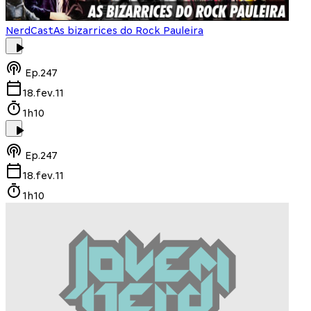
NerdCast
As bizarrices do Rock Pauleira
Ep.
247
18.fev.11
1h10
Ep.
247
18.fev.11
1h10