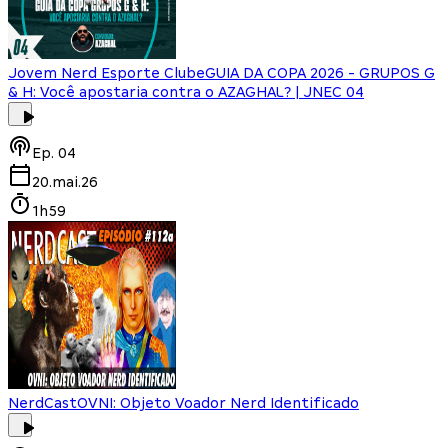
Jovem Nerd Esporte Clube
GUIA DA COPA 2026 - GRUPOS G
& H: Você apostaria contra o AZAGHAL? | JNEC 04
Ep.
04
20.mai.26
1h59
NerdCast
OVNI: Objeto Voador Nerd Identificado